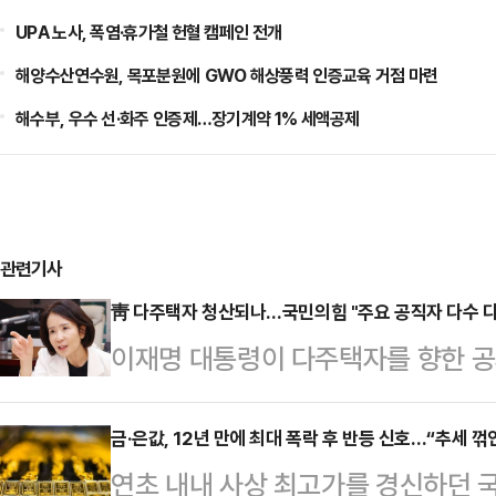
UPA 노사, 폭염·휴가철 헌혈 캠페인 전개
해양수산연수원, 목포분원에 GWO 해상풍력 인증교육 거점 마련
해수부, 우수 선·화주 인증제…장기계약 1% 세액공제
관련기사
靑 다주택자 청산되나…국민의힘 "주요 공직자 다수 다
이재명 대통령이 다주택자를 향한 공
요 공직자 상당수가 다주택자인 상황
나섰다.최수진 국민의힘 원내수석대변
금·은값, 12년 만에 최대 폭락 후 반등 신호…“추세 꺾
연초 내내 사상 최고가를 경신하던 국
를 일방적으로 적으로 규정하고 중