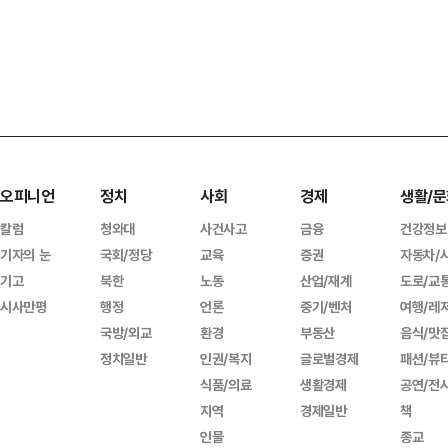
오피니언
정치
사회
경제
생활/문
칼럼
청와대
사건사고
금융
건강정보
기자의 눈
국회/정당
교육
증권
자동차/
기고
북한
노동
산업/재계
도로/교
시사만평
행정
언론
중기/벤처
여행/레
국방/외교
환경
부동산
음식/맛
정치일반
인권/복지
글로벌경제
패션/뷰
식품/의료
생활경제
공연/전
지역
경제일반
책
인물
종교