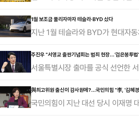
록한 뒤 다시 반등 조짐을 보이고 
은, 이미 집값 폭등과 전·월세 불안
매도세 등 복합 악재와 맞물리며 단
1월 보조금 풀리자마자 테슬라·BYD 샀다
외면한 채 세금과 압박에 의존하는 
지난 1월 테슬라와 BYD가 현대자
꺾인 것은 아니다”는 분석이 우세하다
책을 그대로 답습하고 있다"고 말했다
타났다. 구매를 위해 보조금 책정을
종가 기준 국내 금값(1g)은 전 거래
국적 부동산 투기는 무슨…
많았다는 의미다. 특히 BYD는 월 
주진우 "서영교 출판기념회는 범죄 현장…'검은봉투법'
록했다.폭락 직전인 지난달 29일 종
서울특별시장 출마를 공식 선언한 
강력한 경쟁상대로 올라섰다.4일 한
3만3000원 낮은 수준이지만, 낙폭
에서 다량의 돈 봉투가 주최 측에 전
슬라는 1월 1966대, BYD는 13
역…
착된 가운데, 주진우 국민의힘 의원이
與최고위원 출신이 감사원에?…국민의힘 "李, '김혜경 
BMW, 메르세데스-벤츠에 이어 판매
국민의힘이 지난 대선 당시 이재명 
상임위에 상정해 논의해야 한다고 강
올랐다.수입차 '탑5' 안에 나란히 
는 실장직을 역임하고 더불어민주당
스북에 "서영교 의원의 출판기념회는
와 비…
감사위원으로 제청되자 "이 대통령은
서 한 언론 보도에 따르면 전날 국회