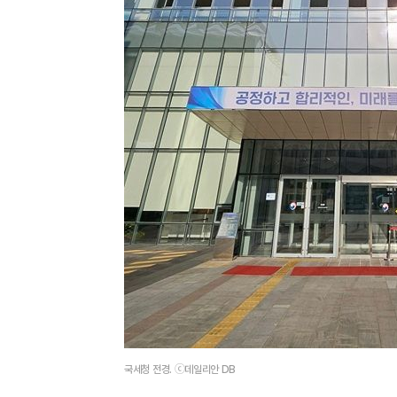
국세청 전경. ⓒ데일리안 DB