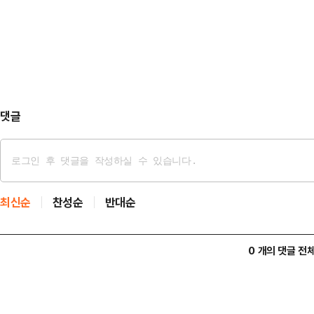
을 즉각 거부하라"고 촉구했다.박성
대 네 곳에 현금수거함과 봉투, 수
서 "김호철 감사원장이 임선숙 변호
다. 참석자 대부분은 책 구매…
대통령이 재가할 경우, 임 변호사는 
감시해야 할 감사위원이 된다"고 지
사원의 공정성과 독립성을 …
댓글
최신순
찬성순
반대순
0 개의 댓글 전