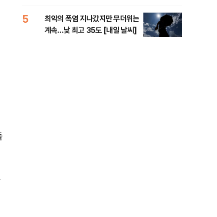
李 견제 사활
라"
5
10
최악의 폭염 지나갔지만 무더위는
폐기
계속…낮 최고 35도 [내일 날씨]
60
돌