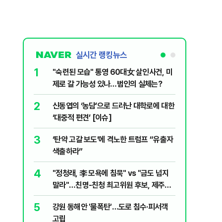
실시간 랭킹뉴스
1
6
"숙련된 모습" 통영 60대女 살인사건, 미
美 해상봉
제로 갈 가능성 있나…범인의 실체는?
그섬 1주
2
7
신동엽의 ‘농담’으로 드러난 대학로에 대한
"군사 옵
‘대중적 편견’ [이슈]
출구 전략
3
8
‘탄약 고갈 보도’에 격노한 트럼프 “유출자
"너무 더
색출하라”
기능시험
4
9
"정청래, 李 모욕에 침묵" vs "금도 넘지
지구촌 덮
말라"…친명-친청 최고위원 후보, 제주서
기도 끊
격돌
5
10
강원 동해안 '물폭탄'…도로 침수·피서객
"우리가 
고립
다" 허지