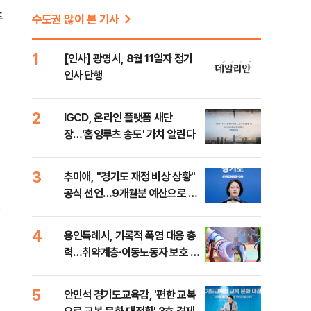
주
수도권 많이 본 기사
1
[인사] 광명시, 8월 11일자 정기
인사 단행
정
2
IGCD, 온라인 플랫폼 새단
장…'홈잉루츠 송도' 가치 알린다
3
추미애, "경기도 재정 비상 상황"
공식 선언…9개월분 예산으로 민
경
생사업 중단
4
용인특례시, 기록적 폭염 대응 총
력…취약계층·이동노동자 보호 강
화
5
안민석 경기도교육감, '편한 교복