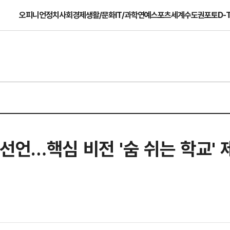
오피니언
정치
사회
경제
생활/문화
IT/과학
연예
스포츠
세계
수도권
포토
D-
선언…핵심 비전 '숨 쉬는 학교' 