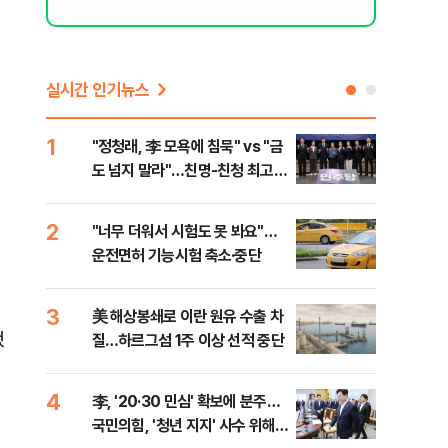
실시간 인기뉴스
1
6
"정청래, 李 모욕에 침묵" vs "금
"군
도 넘지 말라"…친명-친청 최고위
이란
원 후보, 제주서 격돌
2
7
"너무 더워서 시험도 못 봐요"…
"결
운전면허 기능시험 축소·중단
·청
3
8
美 해상봉쇄로 이란 원유 수출 차
농협
했
질…하르그섬 1주 이상 선적 중단
자금
4
9
李, '20·30 민심' 확보에 분주…
李, 
국민의힘, '청년 지지' 사수 위해
타?