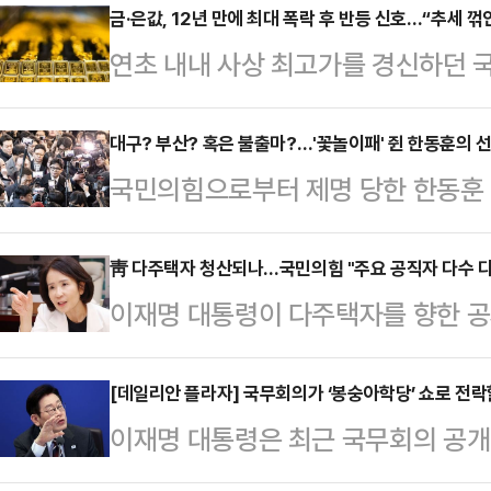
금·은값, 12년 만에 최대 폭락 후 반등 신호…“추세 꺾
연초 내내 사상 최고가를 경신하던 국
록한 뒤 다시 반등 조짐을 보이고 
매도세 등 복합 악재와 맞물리며 단
대구? 부산? 혹은 불출마?…'꽃놀이패' 쥔 한동훈의 
국민의힘으로부터 제명 당한 한동훈 
꺾인 것은 아니다”는 분석이 우세하다
재보궐선거에 무소속으로 출마할 가
종가 기준 국내 금값(1g)은 전 거래
보복의 결과로 제명이란 중징계를 받
靑 다주택자 청산되나…국민의힘 "주요 공직자 다수 다
록했다.폭락 직전인 지난달 29일 종
이재명 대통령이 다주택자를 향한 공
원내에 입성할 경우 정치적 체급이 
3만3000원 낮은 수준이지만, 낙폭
요 공직자 상당수가 다주택자인 상황
당 안팎에선 대구·부산 등 한 전 대
역…
나섰다.최수진 국민의힘 원내수석대변
[데일리안 플라자] 국무회의가 ‘봉숭아학당’ 쇼로 전락
되고 있다. 다만 일각에선 한 전 대
이재명 대통령은 최근 국무회의 공개
를 일방적으로 적으로 규정하고 중
려해 불출마해야 한다는 목소리를 내고
가고 있다. 과거에는 대통령의 모두
은, 이미 집값 폭등과 전·월세 불안
표의 6·3 재보선…