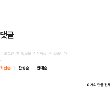
용보증재단과 추가 협약을 완료할 예
한, 중앙회장·조합장을…
사업자들에게 보다 빠르고 원활하게 
모의 금융지원은 지자체 협약대출과
공급되며, 전국의 소상공인·…
댓글
최신순
찬성순
반대순
0 개의 댓글 전