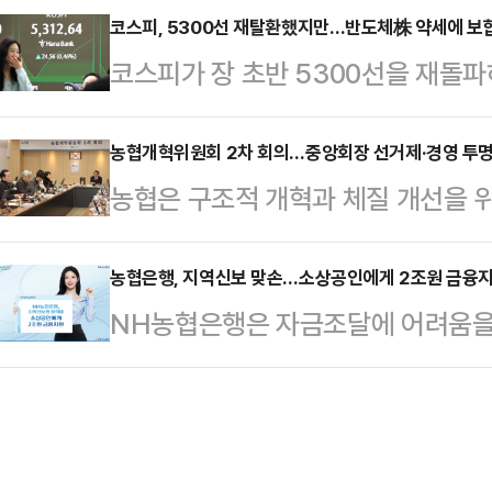
보고와 질의·응답, 토론 과정까지 국
코스피, 5300선 재탈환했지만…반도체株 약세에 보합
외면한 채 세금과 압박에 의존하는 
코스피가 장 초반 5300선을 재돌파
·예산·인사 등 민감한 사안은 여전히
책을 그대로 답습하고 있다"고 말했다
자’와 개인·기관의 ‘사자’에 제한된
과정을 국민에게 보여주겠다는 의지가
국적 부동산 투기는 무슨…
따르면 코스피지수는 오전 10시 7분 
농협개혁위원회 2차 회의…중앙회장 선거제·경영 투명
에 이는 투명성과 책임성을 강화하는
농협은 구조적 개혁과 체질 개선을 
(0.15%) 오른 5296.09를 가리
케이션의 관점에서 보면, 이 실험은
일 2차 회의를 열고 개혁안 논의에 
(0.52%) 내린 5260.71로 개
'말하기 어려운 …
는 '주제에 제약받지 않고 가능한 모
농협은행, 지역신보 맞손…소상공인에게 2조원 금융
향성을 모색 중이다.투자 주체별로 보
NH농협은행은 자금조달에 어려움을
다'는 원칙을 정하고, 선거제도 개선
1090억원 순매수하고 있는 반면 외
성장을 돕기 위해 전국 17개 지역신
전에 제안한 안건을 중심으로 열띤 
피 시…
융지원을 추진한다고 4일 밝혔다.농
신뢰를 회복하고 본연의 설립 목적을
등 4개 지역신용보증재단과 업무협약을
조 전반에 대한 근본적인 개혁안이 