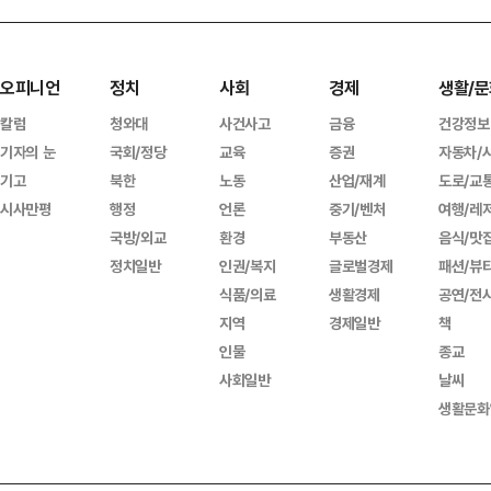
오피니언
정치
사회
경제
생활/문
칼럼
청와대
사건사고
금융
건강정보
기자의 눈
국회/정당
교육
증권
자동차/
기고
북한
노동
산업/재계
도로/교
시사만평
행정
언론
중기/벤처
여행/레
국방/외교
환경
부동산
음식/맛
정치일반
인권/복지
글로벌경제
패션/뷰
식품/의료
생활경제
공연/전
지역
경제일반
책
인물
종교
사회일반
날씨
생활문화