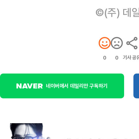
©(주) 데
기사 공
0
0
네이버에서 데일리안 구독하기