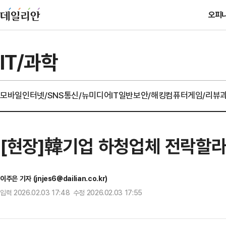
오피
IT/과학
모바일
인터넷/SNS
통신/뉴미디어
IT일반
보안/해킹
컴퓨터
게임/리뷰
[현장]韓기업 하청업체 전락할라
이주은 기자 (jnjes6@dailian.co.kr)
입력 2026.02.03 17:48 수정 2026.02.03 17:55