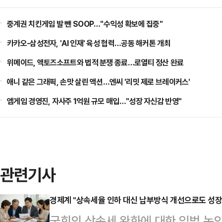
중계권 치킨게임 발 뺀 SOOP…"수익성 확보에 집중"
카카오-삼성전자, 'AI 인재' 육성 협력…공동 해커톤 개최
위메이드, 액토즈소프트와 법적 분쟁 종료…로열티 정산 완료
애니 같은 그래픽, 손맛 살린 액션…엔씨 '리밋 제로 브레이커스'
엠게임 경영진, 자사주 1억원 규모 매입…"성장 자신감 반영"
관련기사
경제계 "상속세율 인하 대신 납부방식 개선으로도 성장
국회의 상속세 완화에 대한 입법 논의