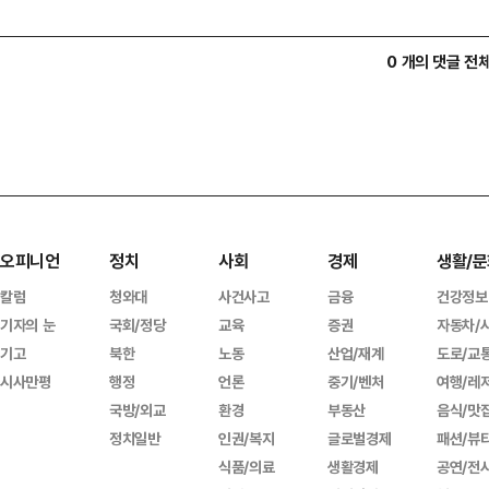
0 개의 댓글 전
오피니언
정치
사회
경제
생활/문
칼럼
청와대
사건사고
금융
건강정보
기자의 눈
국회/정당
교육
증권
자동차/
기고
북한
노동
산업/재계
도로/교
시사만평
행정
언론
중기/벤처
여행/레
국방/외교
환경
부동산
음식/맛
정치일반
인권/복지
글로벌경제
패션/뷰
식품/의료
생활경제
공연/전