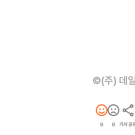
©(주) 데
기사 공
0
0