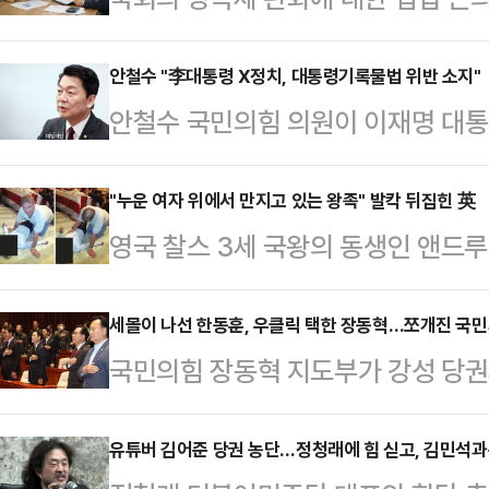
연납 기간 연장 등 납부방식을 개선
줄이고 경제성장률을 높이는 실질적인
안철수 "李대통령 X정치, 대통령기록물법 위반 소지"
안철수 국민의힘 의원이 이재명 대통
다.대한상공회의소는 3일 ‘상속세수 
정사항을 X(구 트위터)에 게시하고,
를 발표하며 “현행 상속세 제도가 유
는 것과 관련해 대통령기록물법 위반
"누운 여자 위에서 만지고 있는 왕족" 발칵 뒤집힌 英
에서 2072년에는 35.8조원에 달할
영국 찰스 3세 국왕의 동생인 앤드루
페이스북에 "대통령은 사인(私人)이
식 현물납부 허용, 주식평가 장기화 
손을 대고 있는 사진이 공개돼 파장이 
절차에 따라 말과 글이 철저히 기록되
화하면서도 기업…
무부가 지난달 30일(현지시간) 추가
세몰이 나선 한동훈, 우클릭 택한 장동혁…쪼개진 국
령기록물법에서도 대통령의 직무수행
국민의힘 장동혁 지도부가 강성 당권
왕자가 실내 바닥에 누워있는 한 여
산과 폐기 과정에 엄격한 제한을 두고
환한 가운데, 한동훈 전 대표도 제명
진에서 앤드루는 바닥에 누워있는 이
대통령은 공무와 직결된…
도가 보다 선명해지기 시작했다. 제
유튜버 김어준 당권 농단…정청래에 힘 싣고, 김민석
다. 또 다른 사진들에서는 누운 여