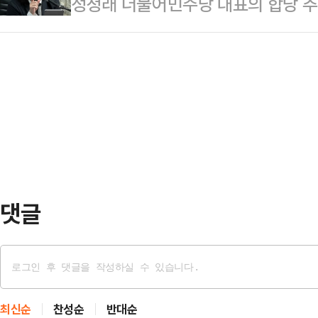
정청래 더불어민주당 대표의 합당 추
당 내홍이 선거 국면에서도 부담 요
거나 여성의 옆구리에 손을 올린 채
운데, 특정 성향 유튜버 김어준 씨가
다.국민의힘은 2일 최고위회의에서
다.BBC는…
씨는 당내 논란에도 정 대표의 합당 
을, 당 산하의 국정대안전문가위원회
기 당권 경쟁자로 거론되는 김민석
된 맘(mom) 편한 특위 위원장에 
다.다만 합당과 당권 경쟁은 정치적
른바 당권파로 분류되는 인사들…
김 씨의 막강한 당내 영향력에도 불
잠재울 가능성은 크지 않다는 것이 
당을 제안한 이튿날인…
댓글
최신순
찬성순
반대순