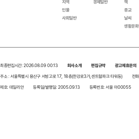
지역
경제일반
책
인물
종교
사회일반
날씨
생활문화
최종편집시간: 2026.08.09 00:13
회사소개
편집규약
광고제휴문의
주소 : 서울특별시 용산구 서빙고로 17, 18층(한강로3가,센트럴파크 타워동)
전화 
제호: 데일리안
등록일/발행일: 2005.09.13
등록번호: 서울 아00055