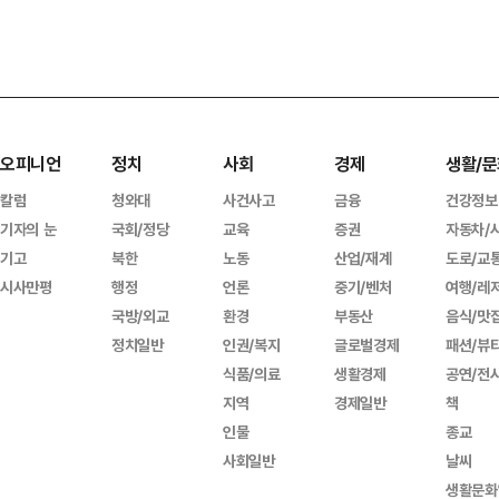
오피니언
정치
사회
경제
생활/문
칼럼
청와대
사건사고
금융
건강정보
기자의 눈
국회/정당
교육
증권
자동차/
기고
북한
노동
산업/재계
도로/교
시사만평
행정
언론
중기/벤처
여행/레
국방/외교
환경
부동산
음식/맛
정치일반
인권/복지
글로벌경제
패션/뷰
식품/의료
생활경제
공연/전
지역
경제일반
책
인물
종교
사회일반
날씨
생활문화