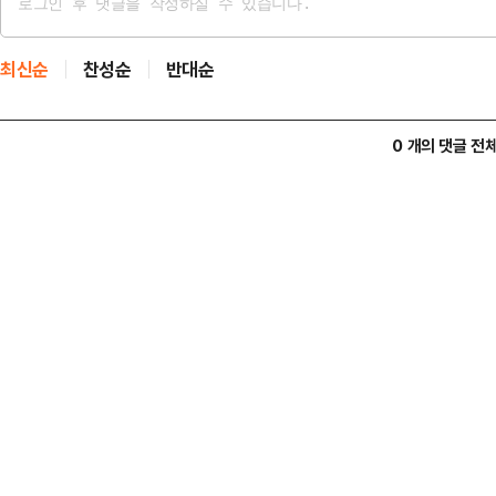
최신순
찬성순
반대순
0 개의 댓글 전