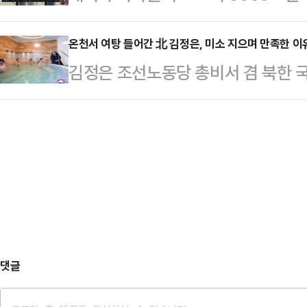
운 가운데 단기 급등, 대외 변수 등으
진에서 앤드루는 바닥에 누워있는 이
나섰다.이 같은 노력의…
최근 코스피에서 19조원을 순매수
온천서 여탕 들어간 北 김정은, 미소 지으며 만족한 이
다. 또 다른 사진들에서는 누운 여
김정은 조선노동당 총비서 겸 북한 
쥐고 눈물을 흘리는 모습이 반복될지
거나 여성의 옆구리에 손을 올린 채
못하다"며 강하게 질타했던 온천 휴
날 코스피 지수는 전장 대비 274.69
다.BBC는…
찬했다.지난 21일 조선중앙통신에 
마쳤다.지수는 101.74포인트(1.95
온포근로자휴양소 준공식에 참석해 
반 외국인 및 기관 투자자 매도세 여파
되고 건축의 모든 요소가 주변의 자
다.온포근로자휴양소는 천연기념물로
규모의 온천 휴양시설이다. 지난 20
서 '종합적인 문화휴식기지 및 치…
댓글