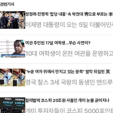
관련기사
정청래·친명계 '합당 내홍' 속 박찬대 靑으로 부르는 李
이재명 대통령이 오는 5일 더불어민
찬대 전 원내대표 등 전직 원내지도
예정이다. 초청 대상은 박 전 원내
여관 주인된 17살 여학생...무슨 사연이?
10대 여학생이 온천 여관을 운영하
군 의원 등으로 친명계로 분류되는 
있다.2일 KBS에 따르면 일본 군마
되던 회동이 박 전 원내대표의 8·2
17세의 구와코 유나양이 운영을 맡고
"누운 여자 위에서 만지고 있는 왕족" 발칵 뒤집힌 英
진되는 것으로 알려졌지만, 이번 만
영국 찰스 3세 국왕의 동생인 앤드루
텔이 들어오면서 여관이 폐업 위기에
나오고 있다.우선 이 대통령이 6·3
손을 대고 있는 사진이 공개돼 파장이 
로 결심했다.방송통신고등학교에 재
전 원내대표에게…
무부가 지난달 30일(현지시간) 추가
헐레벌떡 코스피 20조원 사들인 개미 눈물 굵어지나
영업일을 주 4일로 조정했다. 또 학
개미 투자자들이 코스피 5000포인
왕자가 실내 바닥에 누워있는 한 여
지를 개편하고, 숙박 사이트에 올라