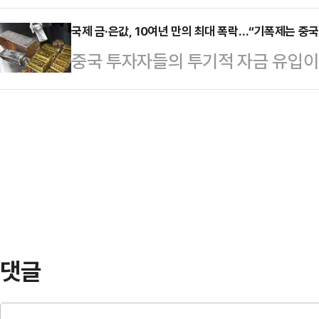
직장 내 성희롱 위반 혐의로 과태료
되고 건축의 모든 요소가 주변의 자
리…
노동부 강원지청은 병원 사업주 A씨
국제 금·은값, 10여년 만의 최대 폭락…“기폭제는 중국
다.온포근로자휴양소는 천연기념물로
중국 투자자들의 투기적 자금 유입이 
관한 법률 위반 혐의로 과태료를 부
규모의 온천 휴양시설이다. 지난 20
발했다는 분석이 나왔다. 미국 연방준
을 달아 전날 검찰에 송치했다고 밝혔
서 '종합적인 문화휴식기지 및 치…
달러화 가치가 반등하면서 천정부지로
게"100만원 줄게 한 번 할까?"라
가격은 하루 만에 사상 최대의 낙폭
건넸다.당시 피해자는 "(쪽지를) 받는
르면 은 가격은 지난달 30일 하루 
얘졌다"며 "원장…
을 기록했다. 금 가격도 같은 날 9%
됐다. 금·은 가격의 급락 장세의 배
었…
댓글