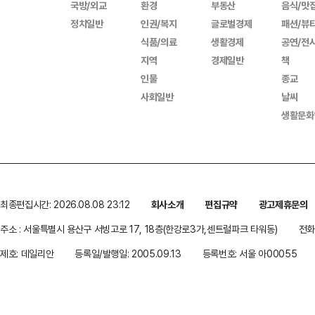
국방/외교
환경
부동산
음식/맛
정치일반
인권/복지
글로벌경제
패션/뷰
식품/의료
생활경제
공연/전
지역
경제일반
책
인물
종교
사회일반
날씨
생활문화
최종편집시간: 2026.08.08 23:12
회사소개
편집규약
광고제휴문의
주소 : 서울특별시 용산구 서빙고로 17, 18층(한강로3가,센트럴파크 타워동)
전화 
제호: 데일리안
등록일/발행일: 2005.09.13
등록번호: 서울 아00055