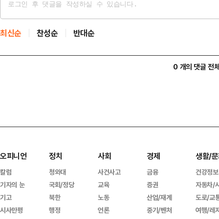
최신순
찬성순
반대순
0 개의 댓글 전
오피니언
정치
사회
경제
생활/문
칼럼
청와대
사건사고
금융
건강정보
기자의 눈
국회/정당
교육
증권
자동차/
기고
북한
노동
산업/재계
도로/교
시사만평
행정
언론
중기/벤처
여행/레