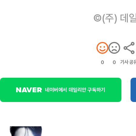
©(주) 데
기사 공
0
0
네이버에서 데일리안 구독하기