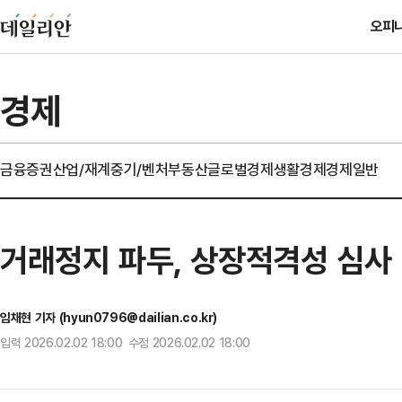
오피
경제
금융
증권
산업/재계
중기/벤처
부동산
글로벌경제
생활경제
경제일반
거래정지 파두, 상장적격성 심사
임채현 기자 (hyun0796@dailian.co.kr)
입력 2026.02.02 18:00 수정 2026.02.02 18:00