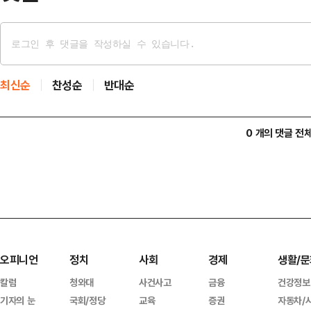
최신순
찬성순
반대순
0 개의 댓글 전
오피니언
정치
사회
경제
생활/문
칼럼
청와대
사건사고
금융
건강정보
기자의 눈
국회/정당
교육
증권
자동차/