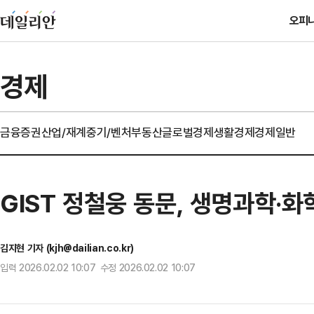
오피
경제
금융
증권
산업/재계
중기/벤처
부동산
글로벌경제
생활경제
경제일반
GIST 정철웅 동문, 생명과학·화
김지현 기자 (kjh@dailian.co.kr)
입력 2026.02.02 10:07 수정 2026.02.02 10:07