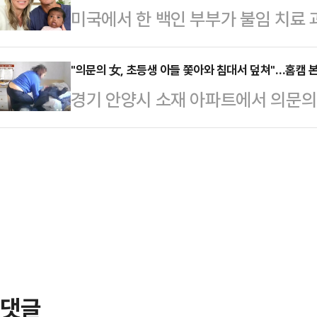
미국에서 한 백인 부부가 불임 치료 
관한 법률 위반 혐의로 과태료를 부
규모의 온천 휴양시설이다. 지난 20
해 생물학적 관계가 없는 흑인 아이를
을 달아 전날 검찰에 송치했다고 밝혔
서 '종합적인 문화휴식기지 및 치…
리다주에 거주하는 티파니 스코어와 
"의문의 女, 초등생 아들 쫓아와 침대서 덮쳐"…홈캠 본 
게"100만원 줄게 한 번 할까?"라
경기 안양시 소재 아파트에서 의문의
클리닉 'IVF 라이프'와 이 클리닉
건넸다.당시 피해자는 "(쪽지를) 받는
안까지 따라와 추행한 사건이 발생해 
콜 박사를 피고로 오렌지카운티 순회
얘졌다"며 "원장…
장'에 따르면 워킹맘인 제보자 A씨는
외수정 시술을 위해 해당 병원에 본인
이 학원이 끝났을 시간임에도 통화가 
이식하기로 했다. 부부는 2025년 4
인했다가 경악했다.회사에서 근무 중
건강한…
있는 여자가 누구냐"고 물었다. 아들
줌마가 '어떤 연예인 좋아하느냐'고
오는데 계속 집…
댓글