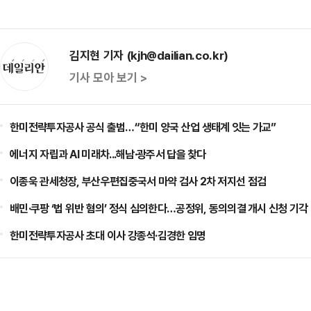
김지현 기자 (kjh@dailian.co.kr)
기사 모아 보기 >
한미전략투자공사 공식 출범…“한미 양국 산업 생태계 잇는 가교”
에너지 자립과 AI 미래차...해남·광주서 답을 찾다
이종욱 관세청장, 부산우편집중국서 마약 검사 2차 저지선 점검
배민·쿠팡 ‘법 위반 혐의’ 정식 심의한다…공정위, 동의의결 개시 신청 기각
한미전략투자공사 초대 이사 강종석·김경한 임명