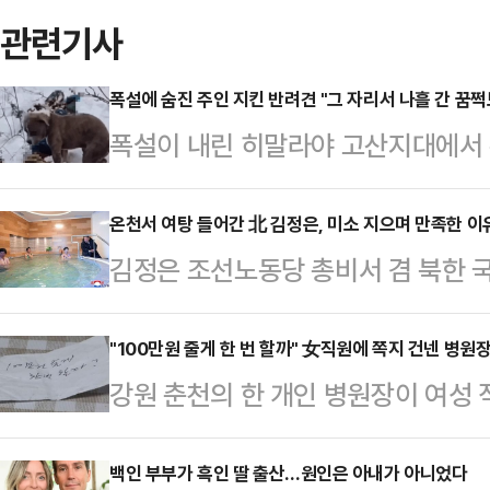
관련기사
폭설에 숨진 주인 지킨 반려견 "그 자리서 나흘 간 꿈쩍도
폭설이 내린 히말라야 고산지대에서 
의 시신을 지킨 반려견의 사연이 전해
따르면 10대 소년 두 명이 인도 
온천서 여탕 들어간 北 김정은, 미소 지으며 만족한 이
김정은 조선노동당 총비서 겸 북한 
원 인근에서 실종된 뒤 나흘 만에 눈
못하다"며 강하게 질타했던 온천 휴
이들은 비크시트 라나(19)와 피유시 
찬했다.지난 21일 조선중앙통신에 
"100만원 줄게 한 번 할까" 女직원에 쪽지 건넨 병원
상 촬영을 위해 바르마니 사원 인근
강원 춘천의 한 개인 병원장이 여성
온포근로자휴양소 준공식에 참석해 
가족과 연락이 두절됐다.곧바로 실종
직장 내 성희롱 위반 혐의로 과태료
되고 건축의 모든 요소가 주변의 자
헬리콥터…
노동부 강원지청은 병원 사업주 A씨
백인 부부가 흑인 딸 출산…원인은 아내가 아니었다
다.온포근로자휴양소는 천연기념물로