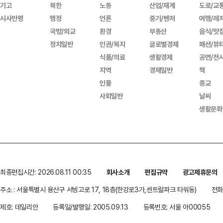
기고
북한
노동
산업/재계
도로/교
시사만평
행정
언론
중기/벤처
여행/레
국방/외교
환경
부동산
음식/맛
정치일반
인권/복지
글로벌경제
패션/뷰
식품/의료
생활경제
공연/전
지역
경제일반
책
인물
종교
사회일반
날씨
생활문화
최종편집시간: 2026.08.11 00:35
회사소개
편집규약
광고제휴문의
주소 : 서울특별시 용산구 서빙고로 17, 18층(한강로3가,센트럴파크 타워동)
전화 
제호: 데일리안
등록일/발행일: 2005.09.13
등록번호: 서울 아00055