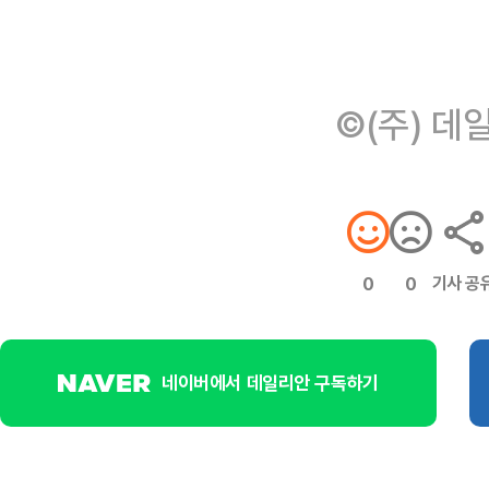
©(주) 데
기사 공
0
0
네이버에서 데일리안 구독하기