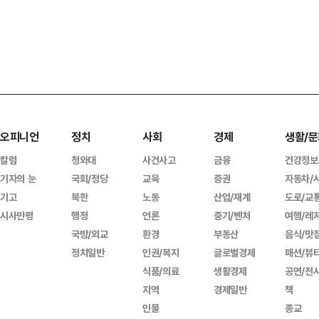
오피니언
정치
사회
경제
생활/문
칼럼
청와대
사건사고
금융
건강정보
기자의 눈
국회/정당
교육
증권
자동차/
기고
북한
노동
산업/재계
도로/교
시사만평
행정
언론
중기/벤처
여행/레
국방/외교
환경
부동산
음식/맛
정치일반
인권/복지
글로벌경제
패션/뷰
식품/의료
생활경제
공연/전
지역
경제일반
책
인물
종교