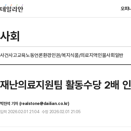
오피
사회
사건사고
교육
노동
언론
환경
인권/복지
식품/의료
지역
인물
사회일반
재난의료지원팀 활동수당 2배 인
박진석 기자 (realstone@dailian.co.kr)
입력 2026.02.01 21:04 수정 2026.02.01 21:05