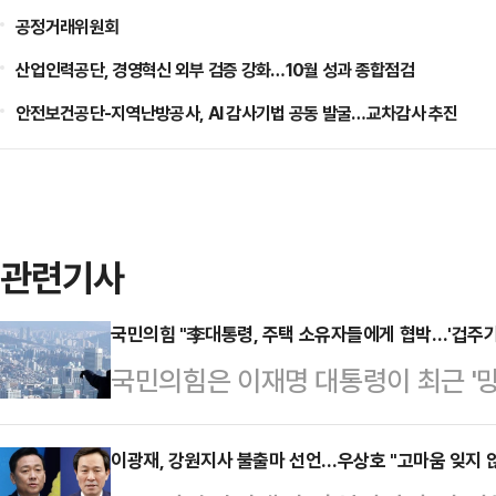
공정거래위원회
산업인력공단, 경영혁신 외부 검증 강화…10월 성과 종합점검
안전보건공단-지역난방공사, AI 감사기법 공동 발굴…교차감사 추진
관련기사
국민의힘 "李대통령, 주택 소유자들에게 협박…'겁주기'
국민의힘은 이재명 대통령이 최근 '망
택 시장 안정화 의지를 거듭 드러내고
흔드는 태도는 대통령으로서 대단히 
이광재, 강원지사 불출마 선언…우상호 "고마움 잊지 않