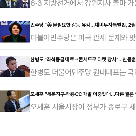
6·3 지방선거에서 강원지사 출마 
는 집값 못 잡는다"고 했다.최보윤 
불출마를 선언하고, 여권 내 또 다른
"이 대통령이 집값 과열의 원인을 불
무수석을 돕겠다고 밝혔다.이광재 전
민주당 "美 불필요한 갈등 유감…대미투자특별법, 2월 
냥한 협박성 표현까지 쏟아냈다"며 이
더불어민주당은 미국 관세 문제와 
내렸다"며 "강원지사 선거에서 우상
통령이 6·27 대책 당시에는 '이번 
회기 중인 2월 말에서 3월 초에 처
다"고 했다.이 전 지사는 "며칠 동
값이 잡히…
당 정책위의장은 1일 국회에서 가진
한병도 "좌석등급제 토크콘서트로 티켓 장사"…한동훈 "
의 우정 어린 시간이 많이 떠올랐다"
한병도 더불어민주당 원내대표는 국
회 재정경제위원회에 상정된 뒤 소위
택하겠다"고 했다.그는 "바보 노무
규모 토크콘서트를 예고한 데 대해 
가 가능해진다"며 "2월 말∼3월 초
하게 가겠다"며…
다"고 비판했다.한 원내대표는 1일 
오세훈 “세운지구·태릉CC 개발 이중잣대…다른 결론 
하며, 가급적 그 일정을 지킬 수 있
오세훈 서울시장이 정부가 종로구 
제 유료정치'라는 제목의 글을 통해 이
김정관 산업통상부 장관과 여한구 
개발에 대해 이중잣대를 적용되고 있
은 7만 9000원, S석은 6만 9000
잇달아 만났지만, 관세 인…
로 세운지구 개발을 반대하면서 태릉
다"며 "지지자를 좌석 등급으로 매기