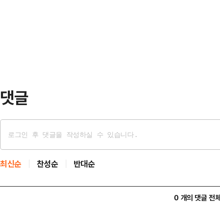
책 모순을 지적하면서 이재명 대통
다.그러면서 "한 전 대표가 예고한
훈 시장은 1일 페이스북에 ‘국가유
들의 주머…
까’라는 제하의 글을 통해 “국가유
똑같이 태릉CC에 적용하면 서로 다른
장의 글에 따르면 국가유산청은…
댓글
최신순
찬성순
반대순
0 개의 댓글 전