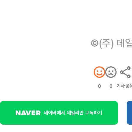
©(주) 데
기사 공
0
0
네이버에서 데일리안 구독하기