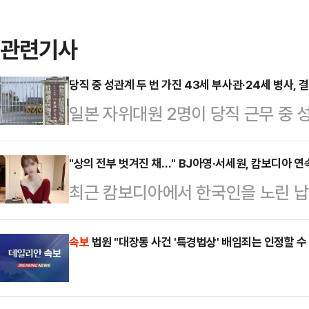
관련기사
당직 중 성관계 두 번 가진 43세 부사관·24세 병사, 
일본 자위대원 2명이 당직 근무 중 
받게 됐다.22일 오키나와타임즈 등
부사관 A(43·남)씨와 병사 B(24·
"상의 전부 벗겨진 채…" BJ아영·서세원, 캄보디아 
최근 캄보디아에서 한국인을 노린 납
내렸다.제15고사특과연대 소속인 이들
년 전 고(故) BJ아영(본명 변아영)
4일 당직 근무 중 부대에서 성관계를
변씨는 지난 2023년 6월2일 지인
속보
법원 "대장동 사건 '특경법상' 배임죄는 인정할 수
부대에 스스로 신고하면서 드러났다. 
도 프놈펜 인근 칸달주의 한 공사장에
고 반성의 뜻을 나타내고 있다"고 전
태로 발견됐다.캄보디아 현지 경찰은