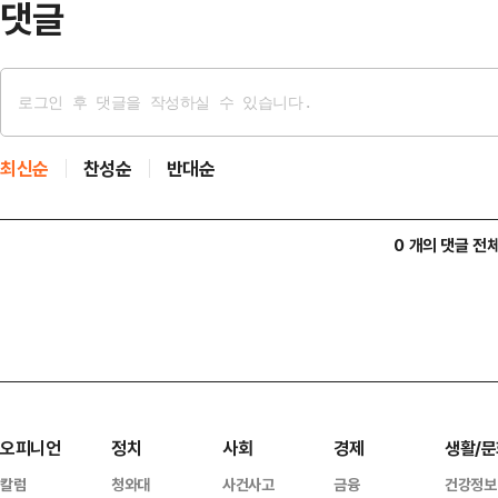
댓글
최신순
찬성순
반대순
0 개의 댓글 전
오피니언
정치
사회
경제
생활/문
칼럼
청와대
사건사고
금융
건강정보