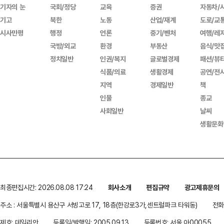
기자의 눈
국회/정당
교육
증권
자동차/
기고
북한
노동
산업/재계
도로/교
시사만평
행정
언론
중기/벤처
여행/레
국방/외교
환경
부동산
음식/맛
정치일반
인권/복지
글로벌경제
패션/뷰
식품/의료
생활경제
공연/전
지역
경제일반
책
인물
종교
사회일반
날씨
생활문화
최종편집시간: 2026.08.08 17:24
회사소개
편집규약
광고제휴문의
주소 : 서울특별시 용산구 서빙고로 17, 18층(한강로3가,센트럴파크 타워동)
전화 
제호: 데일리안
등록일/발행일: 2005.09.13
등록번호: 서울 아00055