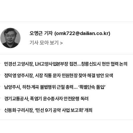
오명근 기자 (omk722@dailian.co.kr)
기사 모아 보기 >
민경선 고양시장, LH고양사업본부장 접견…창릉신도시 현안 협력 논의
정덕영 양주시장, 시장 직통 문자 민원현장 찾아 해결 방안 모색
남양주시, 하천·계곡 불법행위 근절 총력… ‘특별단속 돌입’
경기교통공사, 폭염기 운수종사자 안전운행 독려
신동화 구리시장, ‘민선 9기 공약 사업 보고회’ 개최