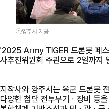
ⓒ양주시 제공
'2025 Army TIGER 드론봇 
사추진위원회 주관으로 2일까지 
지작사와 양주시는 육군 드론봇 
다양한 첨단 전투무기ㆍ장비 등을
복합체계 기반조성과 민ㆍ관ㆍ군 