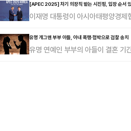
[APEC 2025] 차기 의장직 받는 시진핑, 입장 순서
체포했다. 이들은 변씨가 자신들이 
이재명 대통령이 아시아태평양경제협
던 중 발작을 일으켜 사망했으며 이
진핑 중국 국가주석과 처음 만난 가운
지만 시신 발견 …
행보'가 아니냐는 지적이 나온다.방한
유명 개그맨 부부 아들, 아내 폭행·협박으로 검찰 송치
유명 연예인 부부의 아들이 결혼 기간
호텔은 정상회의가 열리는 경주 화백
찰 수사를 받게 됐다.30일 뉴시스
행사 등을 이유로 삼엄한 교통 통제가
중처벌 등에 관한 법률 위반(운전자 폭
시 20분께 경주 화백컨벤션센터 1층
씨(31)를 지난달 30일 의정부지검
게오르기에바 국제통화기금(IMF) 
9월29일 경기 구리시 교문동 인근에
포르 대표 등 각국…
중 얼굴을 때리고 신고하지 못하게 
두 사람은 지난 3월 법원 조정을 통
뷰에서 …