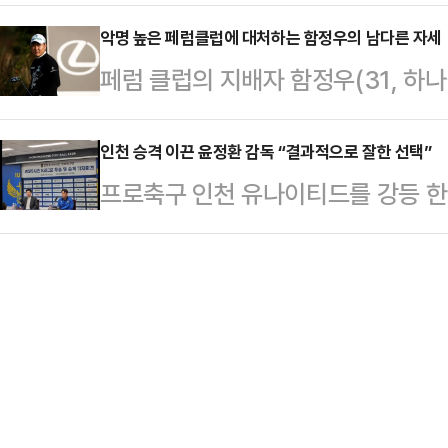
승에 도전한다.이유석은 31일 경기
은 홀인원까지 기록했다. 214야드(1
매치 중 하나인 …
2025 한국프로골프(KPGA) 투어 
악명 높은 페럼클럽에 대처하는 함정우의 남다른 자세
아이언을 잡은 전성현의 티샷은 그린
페럼 클럽의 지배자 함정우(31, 하
타를 적어내 중간 합계 5언더파 139
현은 2라운드 후 “개인적으로 어렵게
플레이로 비상하고 있다.함정우는 3
에 올랐다.2023년 KPGA 투어에
해야 홀에 …
에서 열린 2025 한국프로골프(KPG
인천 승격 이끈 윤정환 감독 “결과적으로 잘한 선택”
패, QT를 거쳐 극적으로 생존했다.
프로축구 인천 유나이티드를 강등 한
언더파 70타를 적어냈다.1라운드에
여주면서 제네시스 포인트 부문 65위
끈 윤정환 감독이 자신이 이룬 성과
정우는 중간 합계 6언더파 138타로
일 인천축구전용경기장에서 열린 K리
럼 클럽은 프로 선수들이 난도 높은 
시즌 우승을 이룬 소감 등을 전했다
주변 플레이가 매우 어렵기 때문에 
26일 인천축구전용경기장에서 열린 하
수를 …
경기에서 제르소의 선제 결승골을 앞세
경기 결과와 관계없이 조기 우승을 