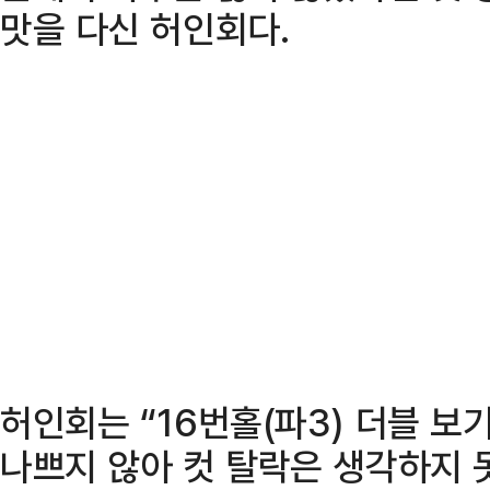
맛을 다신 허인회다.
허인회는 “16번홀(파3) 더블 
나쁘지 않아 컷 탈락은 생각하지 