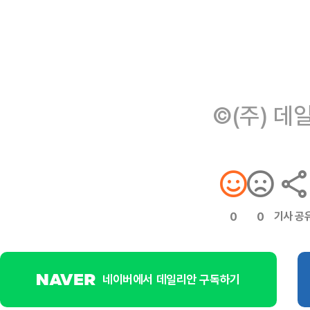
©(주) 데
기사 공
0
0
네이버에서 데일리안 구독하기