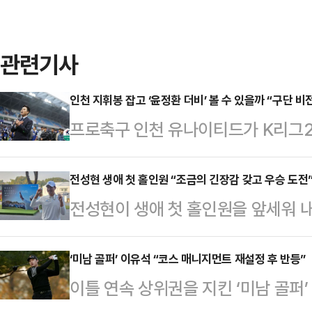
관련기사
인천 지휘봉 잡고 ‘윤정환 더비’ 볼 수 있을까 “구단 비
프로축구 인천 유나이티드가 K리그2
만에 다시 승격하면서 K리그1의 내
환 감독이 이끄는 인천은 지난 26
전성현 생애 첫 홀인원 “조금의 긴장감 갖고 우승 도전
전성현이 생애 첫 홀인원을 앞세워 
K리그2 2025 36라운드 홈 경기
31일 경기도 여주에 위치한 페럼클
FC를 3-0으로 꺾으며 남은 3경기
(KPGA) 투어 ‘렉서스 마스터즈’ 
‘미남 골퍼’ 이유석 “코스 매니지먼트 재설정 후 반등”
이로써 인천은 K리그2 우승팀 자격으
이틀 연속 상위권을 지킨 ‘미남 골퍼’
계 6언더파 138타로 함정우와 함께
리그1의 내년 시즌은 벌써부터 흥미