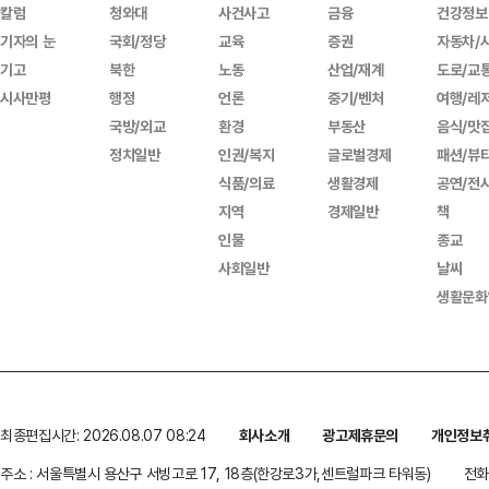
칼럼
청와대
사건사고
금융
건강정보
기자의 눈
국회/정당
교육
증권
자동차/
기고
북한
노동
산업/재계
도로/교
시사만평
행정
언론
중기/벤처
여행/레
국방/외교
환경
부동산
음식/맛
정치일반
인권/복지
글로벌경제
패션/뷰
식품/의료
생활경제
공연/전
지역
경제일반
책
인물
종교
사회일반
날씨
생활문화
최종편집시간: 2026.08.07 08:24
회사소개
광고제휴문의
개인정보
주소 : 서울특별시 용산구 서빙고로 17, 18층(한강로3가,센트럴파크 타워동)
전화 