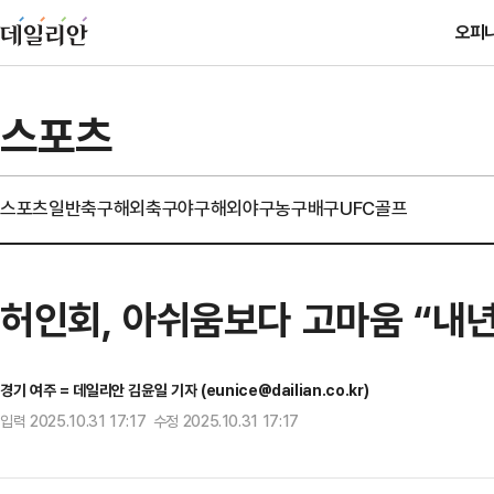
오피
스포츠
스포츠일반
축구
해외축구
야구
해외야구
농구
배구
UFC
골프
허인회, 아쉬움보다 고마움 “내년
경기 여주 = 데일리안 김윤일 기자 (eunice@dailian.co.kr)
입력 2025.10.31 17:17 수정 2025.10.31 17:17