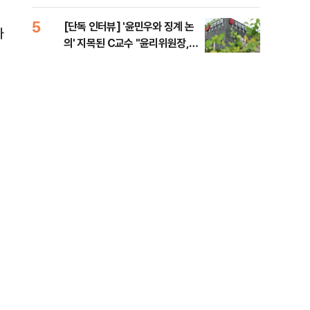
증거 수집" 지적
5
10
[단독 인터뷰] '윤민우와 징계 논
[단
하
의' 지목된 C교수 "윤리위원장,
1%
외부와 논의 잘못된 행위"