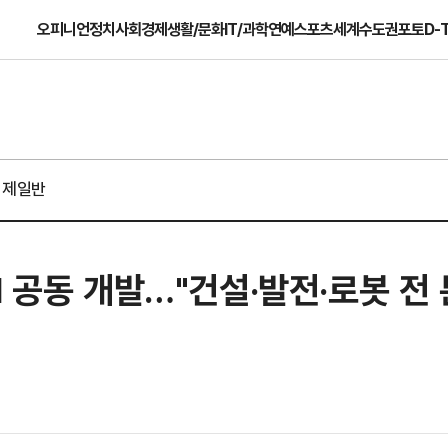
오피니언
정치
사회
경제
생활/문화
IT/과학
연예
스포츠
세계
수도권
포토
D-
경제일반
 공동 개발…"건설·발전·로봇 전 