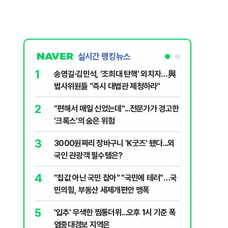
실시간 랭킹뉴스
1
6
송영길·김민석, '조희대 탄핵' 외치자…與
변경신고
법사위원들 "즉시 대법관 제청하라"
종 전환 여
2
7
"편해서 매일 신었는데"...전문가가 경고한
폭염에 아
'크록스'의 숨은 위험
다?…'기
3
8
3000원짜리 장바구니 'K굿즈' 됐다...외
"아빠, 
국인 관광객 필수템은?
640마력
4
9
"집값 아닌 국민 잡아" "국민에 테러"…국
송영길, 
민의힘, 부동산 세제개편안 맹폭
히려 이인
5
10
'입추' 무색한 찜통더위...오후 1시 기준 폭
“정부 믿
염중대경보 지역은
양도세 혜