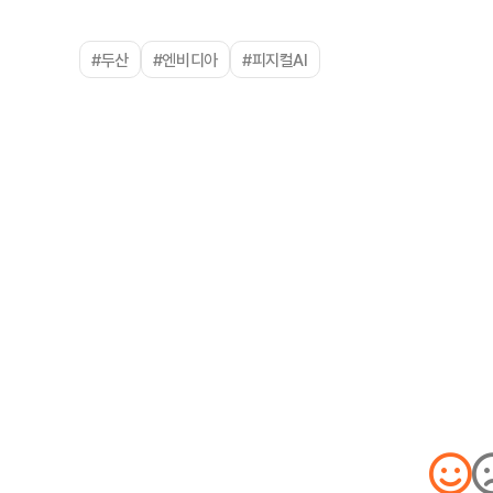
#두산
#엔비디아
#피지컬AI