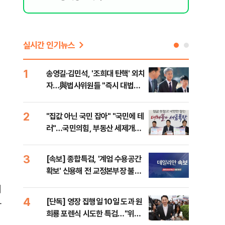
실시간 인기뉴스
1
6
송영길·김민석, '조희대 탄핵' 외치
SK
자…與법사위원들 "즉시 대법관
운다
제청하라"
2
7
"집값 아닌 국민 잡아" "국민에 테
이성
러"…국민의힘, 부동산 세제개편
심"
안 맹폭
거 
3
8
[속보] 종합특검, '계엄 수용공간
유용
확보' 신용해 전 교정본부장 불구
규탄
속기소
36
기
4
9
[단독] 영장 집행일 10일 도과 원
박지
하
희룡 포렌식 시도한 특검…"위법
령과