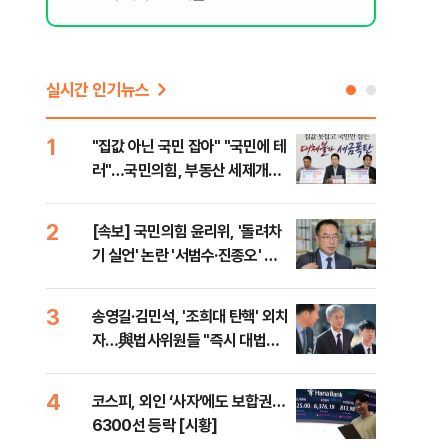
실시간 인기뉴스
1
6
"집값 아닌 국민 잡아" "국민에 테
靑,
러"…국민의힘, 부동산 세제개편
점식
안 맹폭
고'"
2
7
[속보] 국민의힘 윤리위, '돌려차
與김
기 실언' 논란 '서범수·진종오' 징
발언
계절차 개시
3
8
송영길·김민석, '조희대 탄핵' 외치
[단
자…與법사위원들 "즉시 대법관
희룡
제청하라"
증거
4
9
코스피, 외인 ‘사자’에도 보합권…
국힘
6300선 등락 [시황]
수·