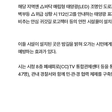
해당 지역엔 △바닥 매립형 태양광(LED) 조명인 도
벽부등 △위급 상황 시 112신고를 안내하는 태양광 표
비추는 안심 귀갓길 로고젝터 등의 안전 시설물이 설치
이들 시설이 설치된 곳은 밤길을 밝혀 오가는 시민에게
예방하는 효과가 있다.
시는 시청 8층 폐쇄회로(CC)TV 통합관제센터 등을
47명), 관내 경찰서와 함께 민·관·경 협력 체제를 구축