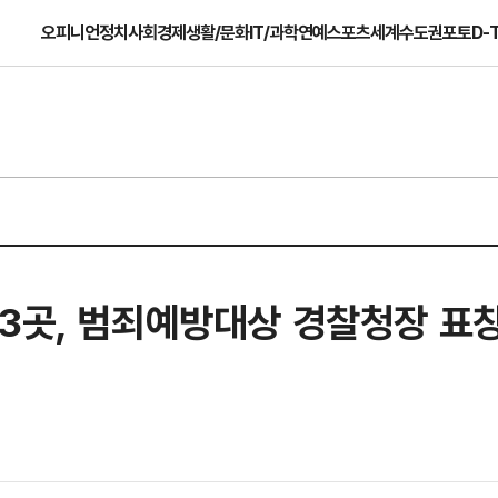
오피니언
정치
사회
경제
생활/문화
IT/과학
연예
스포츠
세계
수도권
포토
D-
13곳, 범죄예방대상 경찰청장 표