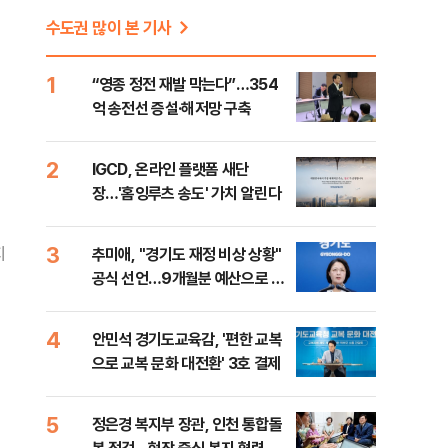
수도권 많이 본 기사
1
“영종 정전 재발 막는다”…354
억 송전선 증설·해저망 구축
2
IGCD, 온라인 플랫폼 새단
장…'홈잉루츠 송도' 가치 알린다
3
지
추미애, "경기도 재정 비상 상황"
공식 선언…9개월분 예산으로 민
생사업 중단
4
안민석 경기도교육감, '편한 교복
으로 교복 문화 대전환' 3호 결제
5
정은경 복지부 장관, 인천 통합돌