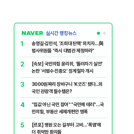
실시간 랭킹뉴스
1
6
송영길·김민석, '조희대 탄핵' 외치자…與
홈플러스,
법사위원들 "즉시 대법관 제청하라"
개 점포 
2
7
[속보] 국민의힘 윤리위, '돌려차기 실언'
[코인뉴스
논란 '서범수·진종오' 징계절차 개시
다…큰 변
3
8
3000원짜리 장바구니 'K굿즈' 됐다...외
민주당, 
국인 관광객 필수템은?
안부터 
4
9
"집값 아닌 국민 잡아" "국민에 테러"…국
버핏 "美 
민의힘, 부동산 세제개편안 맹폭
신호에 
5
10
[르포] 병원 오는 길부터 고비…'폭염'에
[단독] 
더 취약한 환자들
로…3.70