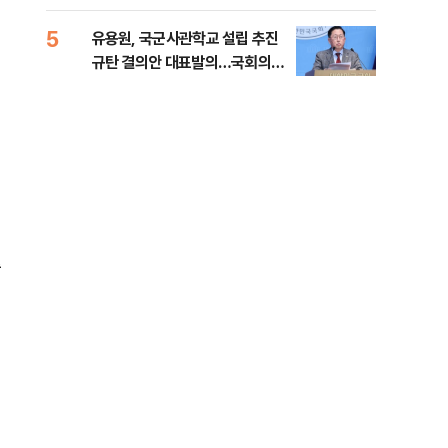
5
10
유용원, 국군사관학교 설립 추진
[단
규탄 결의안 대표발의…국회의원
1%
36명 동참
총