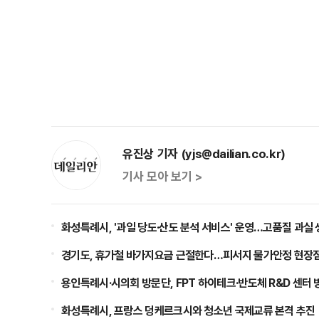
유진상 기자 (yjs@dailian.co.kr)
기사 모아 보기 >
화성특례시, '과일 당도·산도 분석 서비스' 운영…고품질 과실 
경기도, 휴가철 바가지요금 근절한다…피서지 물가안정 현장
용인특례시·시의회 방문단, FPT 하이테크·반도체 R&D 센터 
화성특례시, 프랑스 덩케르크시와 청소년 국제교류 본격 추진