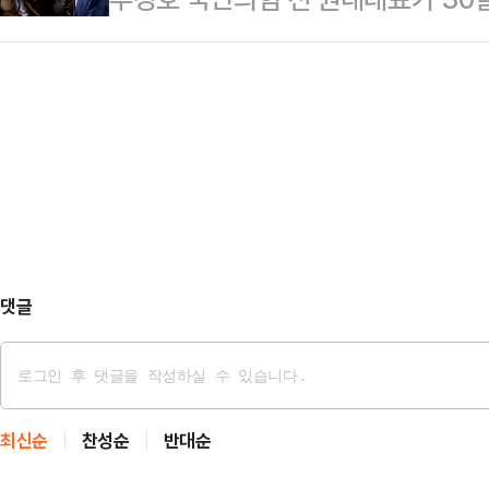
로 여러 차례 변경해 국민의힘 의원들
당사에서 국회로 바꾸고 의원들과 함
설치된 내란 특검(조은석 특별검사)
해하는 등의 혐의를 받고 있다.
공모해 표결을 …
다. 추 전 원내대표는 12.3 비상
로 여러 차례 변경해 국민의힘 의원들
해하는 등의 혐의를 받고 있다.
댓글
최신순
찬성순
반대순