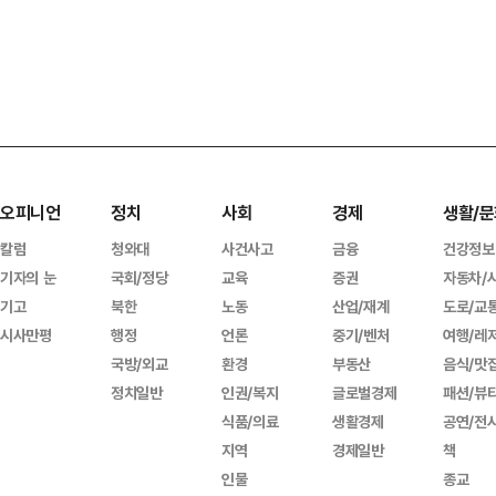
오피니언
정치
사회
경제
생활/문
칼럼
청와대
사건사고
금융
건강정보
기자의 눈
국회/정당
교육
증권
자동차/
기고
북한
노동
산업/재계
도로/교
시사만평
행정
언론
중기/벤처
여행/레
국방/외교
환경
부동산
음식/맛
정치일반
인권/복지
글로벌경제
패션/뷰
식품/의료
생활경제
공연/전
지역
경제일반
책
인물
종교