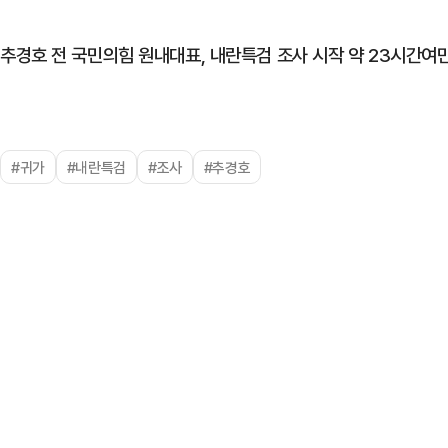
추경호 전 국민의힘 원내대표, 내란특검 조사 시작 약 23시간여
#귀가
#내란특검
#조사
#추경호