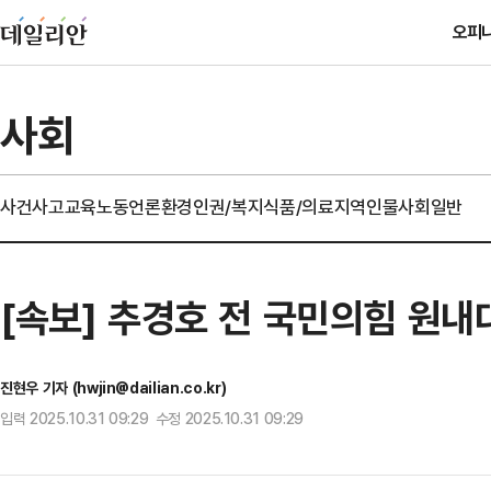
오피
사회
사건사고
교육
노동
언론
환경
인권/복지
식품/의료
지역
인물
사회일반
[속보] 추경호 전 국민의힘 원내
진현우 기자 (hwjin@dailian.co.kr)
입력 2025.10.31 09:29 수정 2025.10.31 09:29