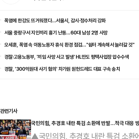
폭염에 한강도 뜨거워졌다…서울시, 감시·정수처리 강화
서울 중랑구서 지인끼리 흉기 난동…60대 남성 2명 사망
오세훈, 폭염 속 이동노동자 휴식 환경 점검…"쉼터 계속해서 늘려갈 것"
경찰·고용노동부, '끼임 사망 사고 발생' HL만도 평택사업장 압수수색
경찰, '300억원대 사기 혐의' 차가원 원헌드레드 대표 구속 송치
관련기사
국민의힘, 추경호 내란 특검 소환에 반발…적극 대응 방침
▲국민의힘, 추경호 내란 특검 소환