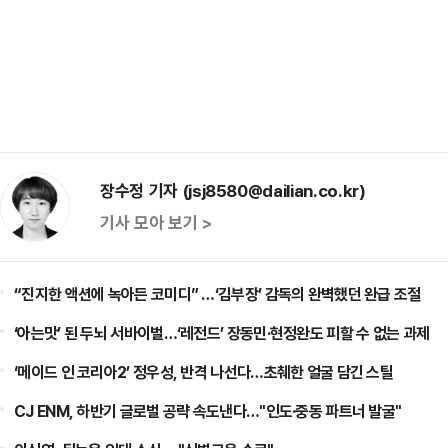
장수정 기자 (jsj8580@dailian.co.kr)
기사 모아 보기 >
“진지한 액션에 녹아든 코미디” …‘김부장’ 감독의 완벽했던 완급 조절
‘아는맛’ 된 두뇌 서바이벌…‘레전드’ 장동민·현정완도 피할 수 없는 과제
‘메이드 인 코리아2’ 정우성, 반격 나선다…초췌한 얼굴 담긴 스틸
CJ ENM, 하반기 글로벌 공략 속도낸다…"인도·중동 파트너 발굴"