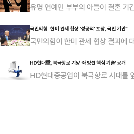
유명 연예인 부부의 아들이 결혼 기간
도 프놈펜 인근 칸달주의 한 공사장에
고 반성의 뜻을 나타내고 있다"고 전
찰 수사를 받게 됐다.30일 뉴시스
태로 발견됐다.캄보디아 현지 경찰은
중처벌 등에 관한 법률 위반(운전자 폭
국민의힘 "한미 관세 협상 '성공적' 포장, 국민 기만"
체포했다. 이들은 변씨가 자신들이 
국민의힘이 한미 관세 협상 결과에 대
씨(31)를 지난달 30일 의정부지검
던 중 발작을 일으켜 사망했으며 이
실의 태도는 국민을 기만하는 처사"
9월29일 경기 구리시 교문동 인근에
지만 시신 발견 …
인은 30일 논평을 통해 "한국이 향후
HD현대重, 북극항로 겨냥 ‘쇄빙선 핵심 기술’ 공개
중 얼굴을 때리고 신고하지 못하게 
HD현대중공업이 북극항로 시대를 앞
하기로 한 것은 트럼프 전 대통령이 말
두 사람은 지난 3월 법원 조정을 통
기술 상용화에 속도를 내고 있다.H
것"이라며 "이는 결코 성공적인 협상
뷰에서 …
한 선박 추진용 방향타 제조 공장에
부는 투자 수익 배분을 '원금 회수 전
기(POD, Podded Propulso
90%, 한국 10%'로 정했다"며 "
발을 주도한 HD현대중공업 관계자 
이익…
의 주요 인사들이 참석했다.참석자들