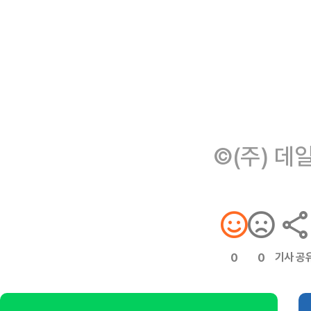
©(주) 데
기사 공
0
0