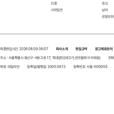
인물
종교
사회일반
날씨
생활문화
최종편집시간: 2026.08.09 06:07
회사소개
편집규약
광고제휴문의
주소 : 서울특별시 용산구 서빙고로 17, 18층(한강로3가,센트럴파크 타워동)
전화 
제호: 데일리안
등록일/발행일: 2005.09.13
등록번호: 서울 아00055