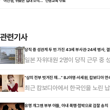
이신영, 뒤늦은 입대 소식… "신병교육 수료"
관련기사
당직 중 성관계 두 번 가진 43세 부사관·24세 병사, 
일본 자위대원 2명이 당직 근무 중 
받게 됐다.22일 오키나와타임즈 등
부사관 A(43·남)씨와 병사 B(24·
"상의 전부 벗겨진 채…" BJ아영·서세원, 캄보디아 
최근 캄보디아에서 한국인을 노린 납
내렸다.제15고사특과연대 소속인 이들
년 전 고(故) BJ아영(본명 변아영)
4일 당직 근무 중 부대에서 성관계를
변씨는 지난 2023년 6월2일 지인
유명 개그맨 부부 아들, 아내 폭행·협박으로 검찰 송치
부대에 스스로 신고하면서 드러났다. 