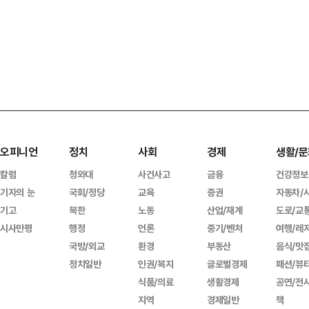
오피니언
정치
사회
경제
생활/문
칼럼
청와대
사건사고
금융
건강정보
기자의 눈
국회/정당
교육
증권
자동차/
기고
북한
노동
산업/재계
도로/교
시사만평
행정
언론
중기/벤처
여행/레
국방/외교
환경
부동산
음식/맛
정치일반
인권/복지
글로벌경제
패션/뷰
식품/의료
생활경제
공연/전
지역
경제일반
책