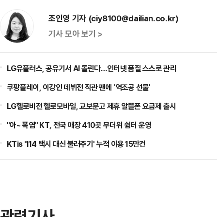
조인영 기자 (ciy8100@dailian.co.kr)
기사 모아 보기 >
LG유플러스, 공유기서 AI 돌린다…인터넷 품질 스스로 관리
쿠팡플레이, 이강인 데뷔전 직관 팬에 '역조공 선물'
LG헬로비전 헬로모바일, 교보문고 제휴 알뜰폰 요금제 출시
"아~ 폭염" KT, 전국 매장 410곳 무더위 쉼터 운영
KTis '114 택시 대신 불러주기' 누적 이용 15만건
관련기사