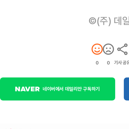
©(주) 데
기사 공
0
0
네이버에서 데일리안 구독하기