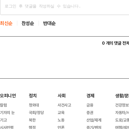
최신순
찬성순
반대순
0 개의 댓글 전
오피니언
정치
사회
경제
생활/문
칼럼
청와대
사건사고
금융
건강정보
기자의 눈
국회/정당
교육
증권
자동차/
기고
북한
노동
산업/재계
도로/교
시사만평
행정
언론
중기/벤처
여행/레