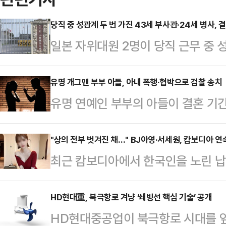
당직 중 성관계 두 번 가진 43세 부사관·24세 병사, 
일본 자위대원 2명이 당직 근무 중 
받게 됐다.22일 오키나와타임즈 등
부사관 A(43·남)씨와 병사 B(24·
유명 개그맨 부부 아들, 아내 폭행·협박으로 검찰 송치
유명 연예인 부부의 아들이 결혼 기간
내렸다.제15고사특과연대 소속인 이들
찰 수사를 받게 됐다.30일 뉴시스
4일 당직 근무 중 부대에서 성관계를
중처벌 등에 관한 법률 위반(운전자 폭
"상의 전부 벗겨진 채…" BJ아영·서세원, 캄보디아 
부대에 스스로 신고하면서 드러났다. 
최근 캄보디아에서 한국인을 노린 납
씨(31)를 지난달 30일 의정부지검
고 반성의 뜻을 나타내고 있다"고 전
년 전 고(故) BJ아영(본명 변아영)
9월29일 경기 구리시 교문동 인근에
변씨는 지난 2023년 6월2일 지인
HD현대重, 북극항로 겨냥 ‘쇄빙선 핵심 기술’ 공개
중 얼굴을 때리고 신고하지 못하게 
HD현대중공업이 북극항로 시대를 앞
도 프놈펜 인근 칸달주의 한 공사장에
두 사람은 지난 3월 법원 조정을 통