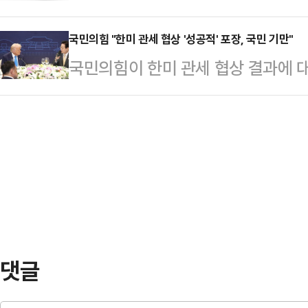
기술 상용화에 속도를 내고 있다.H
태로 발견됐다.캄보디아 현지 경찰은
뷰에서 …
한 선박 추진용 방향타 제조 공장에
국민의힘 "한미 관세 협상 '성공적' 포장, 국민 기만"
체포했다. 이들은 변씨가 자신들이 
국민의힘이 한미 관세 협상 결과에 대
기(POD, Podded Propulso
던 중 발작을 일으켜 사망했으며 이
실의 태도는 국민을 기만하는 처사"
발을 주도한 HD현대중공업 관계자 
지만 시신 발견 …
인은 30일 논평을 통해 "한국이 향후
의 주요 인사들이 참석했다.참석자들
하기로 한 것은 트럼프 전 대통령이 말
POD의 선회 기능 시험을 진행한 뒤
것"이라며 "이는 결코 성공적인 협상
다.POD는 선박 추진…
부는 투자 수익 배분을 '원금 회수 전
90%, 한국 10%'로 정했다"며 "
이익…
댓글