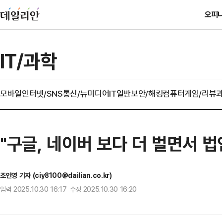
오피
IT/과학
모바일
인터넷/SNS
통신/뉴미디어
IT일반
보안/해킹
컴퓨터
게임/리뷰
"구글, 네이버 보다 더 벌면서 법
조인영 기자 (ciy8100@dailian.co.kr)
입력 2025.10.30 16:17 수정 2025.10.30 16:20