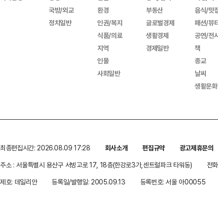
국방/외교
환경
부동산
음식/맛
정치일반
인권/복지
글로벌경제
패션/뷰
식품/의료
생활경제
공연/전
지역
경제일반
책
인물
종교
사회일반
날씨
생활문화
최종편집시간: 2026.08.09 17:28
회사소개
편집규약
광고제휴문의
주소 : 서울특별시 용산구 서빙고로 17, 18층(한강로3가,센트럴파크 타워동)
전화 
제호: 데일리안
등록일/발행일: 2005.09.13
등록번호: 서울 아00055