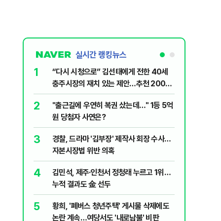
실시간 랭킹뉴스
1
6
“다시 시청으로” 김선태에게 전한 40세
710대 
충주시장의 재치 있는 제안…추천 2000
지는 ‘특
개
2
7
"출근길에 우연히 복권 샀는데…" 1등 5억
‘탄약 고
원 당첨자 사연은?
색출하라
3
8
경찰, 드라마 '김부장' 제작사 회장 수사…
최악의 
자본시장법 위반 의혹
낮 최고 
4
9
김민석, 제주·인천서 정청래 누르고 1위…
정청래 "
누적 결과도 金 선두
길 "이제
민주당"
5
10
황희, '폐버스 청년주택' 게시물 삭제에도
李, '2
논란 계속…여당서도 '내로남불' 비판
'청년 지