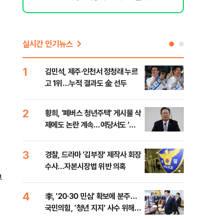
실시간 인기뉴스
1
6
김민석, 제주·인천서 정청래 누르
폐기
고 1위…누적 결과도 金 선두
60
2
7
황희, '폐버스 청년주택' 게시물 삭
[속
제에도 논란 계속…여당서도 '내
선거
로남불' 비판
리
3
8
경찰, 드라마 '김부장' 제작사 회장
[인
수사…자본시장법 위반 의혹
인사
부
4
9
李, '20·30 민심' 확보에 분주…
정청
국민의힘, '청년 지지' 사수 위해
판"