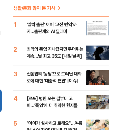
생활/문화 많이 본 기사
1
‘딸깍 출판’ 이어 ‘고전 번역’까
지…출판계의 AI 딜레마
지
2
최악의 폭염 지나갔지만 무더위는
계속…낮 최고 35도 [내일 날씨]
3
신동엽의 ‘농담’으로 드러난 대학
로에 대한 ‘대중적 편견’ [이슈]
4
[르포] 병원 오는 길부터 고
비…'폭염'에 더 취약한 환자들
5
"아이가 설사하고 토해요"…여름