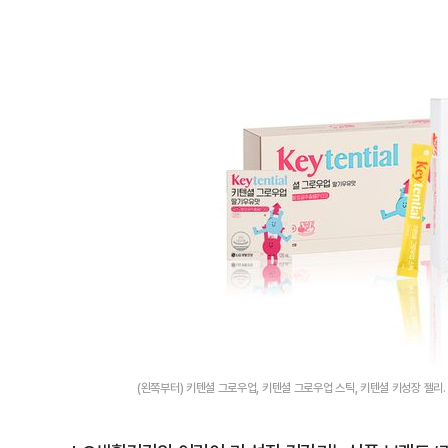
(왼쪽부터) 키텐셜 그로우업, 키텐셜 그로우업 스틱, 키텐셜 키성장 젤리