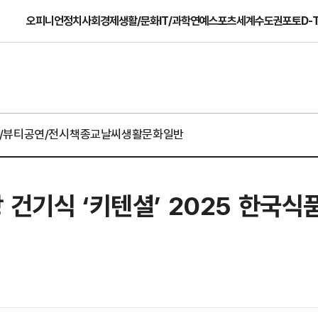
오피니언
정치
사회
경제
생활/문화
IT/과학
연예
스포츠
세계
수도권
포토
D-
/뷰티
공연/전시
책
종교
날씨
생활문화일반
 건기식 ‘키텐셜’ 2025 한국