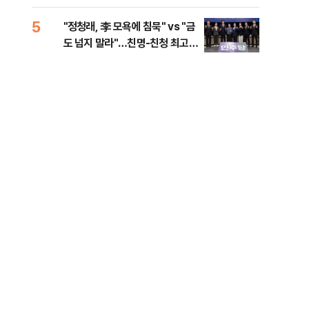
李 견제 사활
민석
정
5
10
"정청래, 李 모욕에 침묵" vs "금
고수
도 넘지 말라"…친명-친청 최고위
27
원 후보, 제주서 격돌