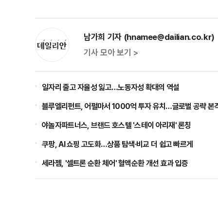
남가희 기자 (hnamee@dailian.co.kr)
기사 모아 보기 >
일자리 줄고 자율성 잃고…노동자성 확대의 역설
블루엘리펀트, 어펄마서 1000억 투자 유치…글로벌 공략 본
야놀자파트너스, 브랜드 호스텔 '스테이 아리재' 론칭
쿠팡, AI 쇼핑 고도화…상품 탐색·비교 더 쉽고 빠르게
세라젬, '셀트론 순환 체어' 혈액순환 개선 효과 입증