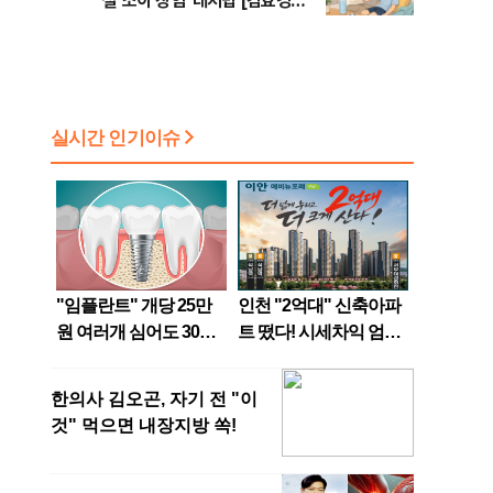
철 '소아 장염' 대처법 [김효경의
데일리 헬스]