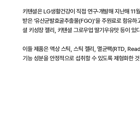
키텐셜은 LG생활건강이 직접 연구·개발해 지난해 11
받은 ‘유산균발효굴추출물(FGO)’을 주원료로 함유하
셜 키성장 젤리, 키텐셜 그로우업 딸기우유맛 등이 있다
이들 제품은 액상 스틱, 스틱 젤리, 멸균팩(RTD, Rea
기능 성분을 안정적으로 섭취할 수 있도록 제형화한 것