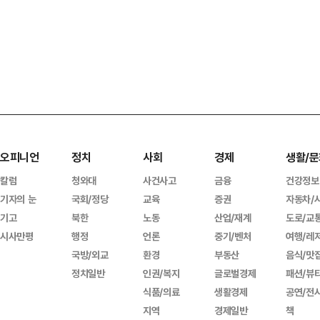
오피니언
정치
사회
경제
생활/문
칼럼
청와대
사건사고
금융
건강정보
기자의 눈
국회/정당
교육
증권
자동차/
기고
북한
노동
산업/재계
도로/교
시사만평
행정
언론
중기/벤처
여행/레
국방/외교
환경
부동산
음식/맛
정치일반
인권/복지
글로벌경제
패션/뷰
식품/의료
생활경제
공연/전
지역
경제일반
책