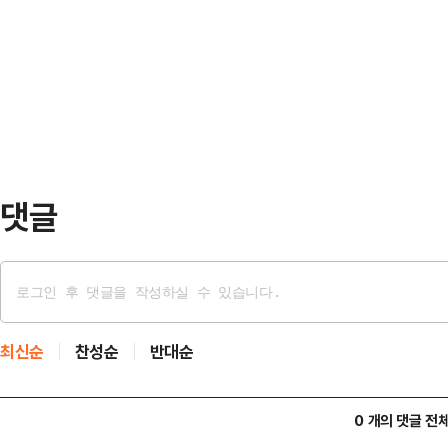
의 주요 인사들이 참석했다.참석자들
역 합의를 소개하면서 "한국은 자기 
POD의 선회 기능 시험을 진행한 뒤
했다"고 말했다. 무역 성과를 국내적
다.POD는 선박 추진…
으나, 쌀·소고기를 포함한 농산물 
설명과는 차이가 있다. 러트닉 장관
관세율을 소개하…
댓글
최신순
찬성순
반대순
0 개의 댓글 전