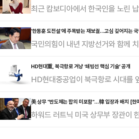
최근 캄보디아에서 한국인을 노린 납
내렸다.제15고사특과연대 소속인 이들
년 전 고(故) BJ아영(본명 변아영)
4일 당직 근무 중 부대에서 성관계를
변씨는 지난 2023년 6월2일 지인
'한동훈 도전설'에 주목받는 재보궐…고심 깊어지는 
부대에 스스로 신고하면서 드러났다. 
국민의힘이 내년 지방선거와 함께 치
도 프놈펜 인근 칸달주의 한 공사장에
고 반성의 뜻을 나타내고 있다"고 전
련해 고민에 빠진 모양새다. 재판 결
태로 발견됐다.캄보디아 현지 경찰은
지역구에서 재·보궐선거가 펼쳐질 가
HD현대重, 북극항로 겨냥 ‘쇄빙선 핵심 기술’ 공개
체포했다. 이들은 변씨가 자신들이 
HD현대중공업이 북극항로 시대를 앞
대한 전략이 필요하단 목소리가 나온다
던 중 발작을 일으켜 사망했으며 이
기술 상용화에 속도를 내고 있다.H
선거에 나설 수도 있단 얘기가 나오
지만 시신 발견 …
한 선박 추진용 방향타 제조 공장에
美 상무 "반도체는 합의 미포함"…韓 입장과 배치 [한
·보궐선거 공천 과정에서 불거질 가
하워드 러트닉 미국 상무부 장관이 
기(POD, Podded Propulso
르면 내년 6·3 지방선거와 같은 날
설명과 다소 차이가 있는 메시지를 내
발을 주도한 HD현대중공업 관계자 
과 충남 아산을 …
위터) 글에서 도널드 트럼프 대통령