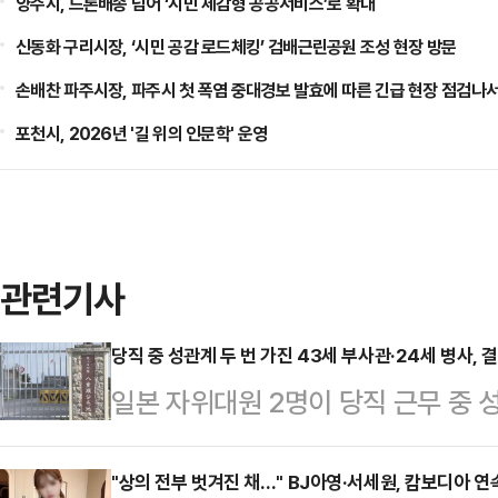
양주시, 드론배송 넘어 ‘시민 체감형 공공서비스’로 확대
신동화 구리시장, ‘시민 공감 로드체킹’ 검배근린공원 조성 현장 방문
손배찬 파주시장, 파주시 첫 폭염 중대경보 발효에 따른 긴급 현장 점검나
포천시, 2026년 '길 위의 인문학' 운영
관련기사
당직 중 성관계 두 번 가진 43세 부사관·24세 병사, 
일본 자위대원 2명이 당직 근무 중 
받게 됐다.22일 오키나와타임즈 등
부사관 A(43·남)씨와 병사 B(24·
"상의 전부 벗겨진 채…" BJ아영·서세원, 캄보디아 