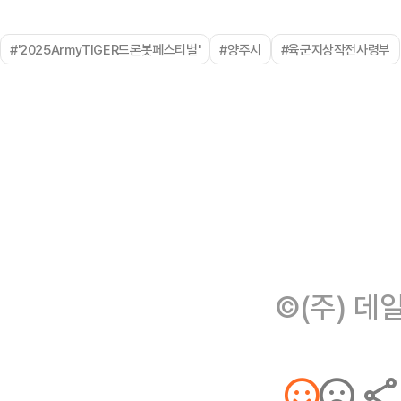
#'2025ArmyTIGER드론봇페스티벌'
#양주시
#육군지상작전사령부
©(주) 데