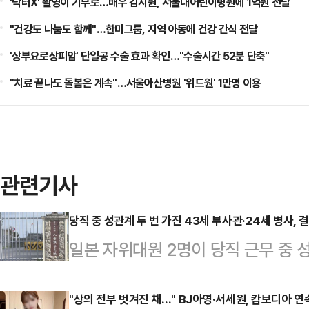
'닥터X' 촬영이 기부로…배우 김지원, 서울대어린이병원에 1억원 전달
"건강도 나눔도 함께"…한미그룹, 지역 아동에 건강 간식 전달
'상부요로상피암' 단일공 수술 효과 확인…"수술시간 52분 단축"
"치료 끝나도 돌봄은 계속"…서울아산병원 '위드원' 1만명 이용
관련기사
당직 중 성관계 두 번 가진 43세 부사관·24세 병사, 
일본 자위대원 2명이 당직 근무 중 
받게 됐다.22일 오키나와타임즈 등
부사관 A(43·남)씨와 병사 B(24·
"상의 전부 벗겨진 채…" BJ아영·서세원, 캄보디아 