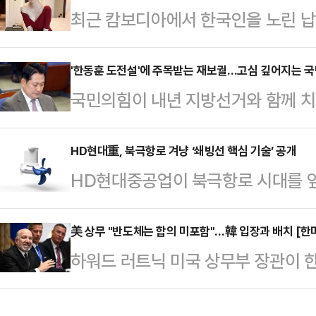
최근 캄보디아에서 한국인을 노린 납
내렸다.제15고사특과연대 소속인 이들
년 전 고(故) BJ아영(본명 변아영)
4일 당직 근무 중 부대에서 성관계를
변씨는 지난 2023년 6월2일 지인
'한동훈 도전설'에 주목받는 재보궐…고심 깊어지는 
부대에 스스로 신고하면서 드러났다. 
국민의힘이 내년 지방선거와 함께 치
도 프놈펜 인근 칸달주의 한 공사장에
고 반성의 뜻을 나타내고 있다"고 전
련해 고민에 빠진 모양새다. 재판 결
태로 발견됐다.캄보디아 현지 경찰은
지역구에서 재·보궐선거가 펼쳐질 가
HD현대重, 북극항로 겨냥 ‘쇄빙선 핵심 기술’ 공개
체포했다. 이들은 변씨가 자신들이 
HD현대중공업이 북극항로 시대를 앞
대한 전략이 필요하단 목소리가 나온다
던 중 발작을 일으켜 사망했으며 이
기술 상용화에 속도를 내고 있다.H
선거에 나설 수도 있단 얘기가 나오
지만 시신 발견 …
한 선박 추진용 방향타 제조 공장에
美 상무 "반도체는 합의 미포함"…韓 입장과 배치 [한
·보궐선거 공천 과정에서 불거질 가
하워드 러트닉 미국 상무부 장관이 
기(POD, Podded Propulso
르면 내년 6·3 지방선거와 같은 날
설명과 다소 차이가 있는 메시지를 내
발을 주도한 HD현대중공업 관계자 
과 충남 아산을 …
위터) 글에서 도널드 트럼프 대통령