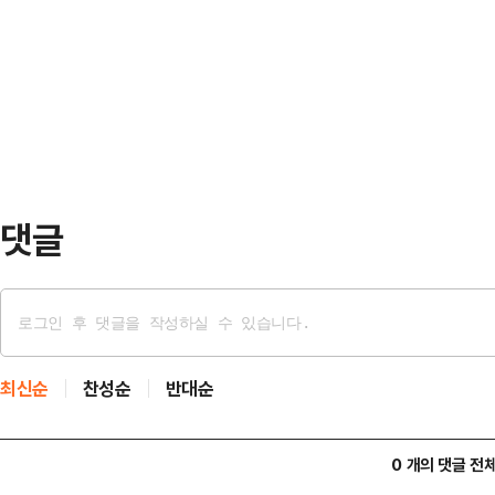
의 주요 인사들이 참석했다.참석자들
역 합의를 소개하면서 "한국은 자기 
POD의 선회 기능 시험을 진행한 뒤
했다"고 말했다. 무역 성과를 국내적
다.POD는 선박 추진…
으나, 쌀·소고기를 포함한 농산물 
설명과는 차이가 있다. 러트닉 장관
관세율을 소개하…
댓글
최신순
찬성순
반대순
0 개의 댓글 전