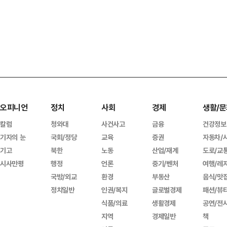
오피니언
정치
사회
경제
생활/문
칼럼
청와대
사건사고
금융
건강정보
기자의 눈
국회/정당
교육
증권
자동차/
기고
북한
노동
산업/재계
도로/교
시사만평
행정
언론
중기/벤처
여행/레
국방/외교
환경
부동산
음식/맛
정치일반
인권/복지
글로벌경제
패션/뷰
식품/의료
생활경제
공연/전
지역
경제일반
책