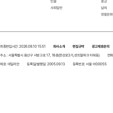
인물
종교
사회일반
날씨
생활문화
최종편집시간: 2026.08.10 15:51
회사소개
편집규약
광고제휴문의
주소 : 서울특별시 용산구 서빙고로 17, 18층(한강로3가,센트럴파크 타워동)
전화 
제호: 데일리안
등록일/발행일: 2005.09.13
등록번호: 서울 아00055