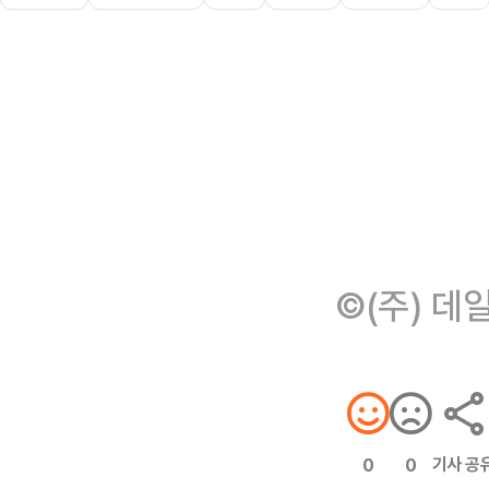
©(주) 데
기사 공
0
0