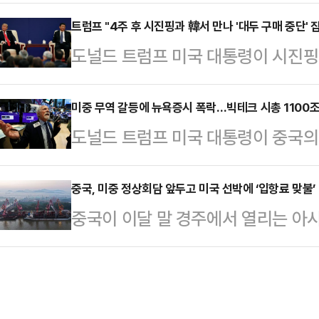
셜을 통해 “4주 후 시진핑(習近平)
간) 중국이 펜타닐 원료 밀수출 단속
요 의제는 대두(大豆·콩)가 될 것”
트럼프 "4주 후 시진핑과 韓서 만나 '대두 구매 중단' 
품에 부과했던 20% 관세를 10%까
도널드 트럼프 미국 대통령이 시진
게”라고 밝혔다. 그러면서 “중국이 
화할 경우 현재 평균 55%인 미국의
의 미국산 대두 구매 중단에 대해 
람에 우리(미국) 대두 재배 농가가 
시장에서…
면 트럼프 대통령은 1일(현지시간) 
미중 무역 갈등에 뉴욕증시 폭락…빅테크 시총 1100
엄청난 돈을 벌었고, 그 수익의 일부
도널드 트럼프 미국 대통령이 중국의
“대두 농가의 피해가 심각하다”며 
다.트럼프 대통령이 언급한 ‘4주 후’
국을 상대로 대규모 관세 인상을 예고
완전히 중단했기 때문”이라고 지적했
서 …
조되자 10일(현지시간) 뉴욕증시가 
중국, 미중 정상회담 앞두고 미국 선박에 ‘입항료 맞불’
벌고 있다. 이중 일부를 농가를 돕는
중국이 이달 말 경주에서 열리는 아
의 시가총액이 하루 만에 1100조원
실망시키지 않겠다. 4주 후에 시 주
를 앞두고 미국 선박을 대상으로 입
이날 뉴욕증시에서 다우존스30 산업
가 될 예정”이라고 …
을 앞두고 협상력을 높이려는 의도로
(-1.90%) 내린 45,479.60에
만료되는 만큼, 중국이 사전에 유리
500 지수는 전장보다 182.60포인트(