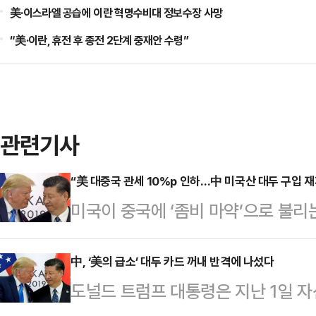
美·이스라엘 공습에 이란 혁명수비대 정보수장 사망
“美·이란, 휴전 후 종전 2단계 중재안 수령”
관련기사
“美 대중국 관세 10%p 인하…中 미국산 대두 구입 재
미국이 중국에 ‘좀비 마약’으로 불리
포인트 인하하고 대두(콩)를 다시 수
국 대통령의 핵심 정치적 지지기반인
中, ‘美의 급소’ 대두 카드 꺼내 반격에 나섰다
도널드 트럼프 대통령은 지난 1일 자
트저널(WSJ)에 따르면 미·중 무역