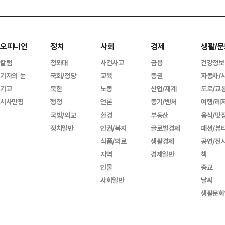
오피니언
정치
사회
경제
생활/문
칼럼
청와대
사건사고
금융
건강정보
기자의 눈
국회/정당
교육
증권
자동차/
기고
북한
노동
산업/재계
도로/교
시사만평
행정
언론
중기/벤처
여행/레
국방/외교
환경
부동산
음식/맛
정치일반
인권/복지
글로벌경제
패션/뷰
식품/의료
생활경제
공연/전
지역
경제일반
책
인물
종교
사회일반
날씨
생활문화