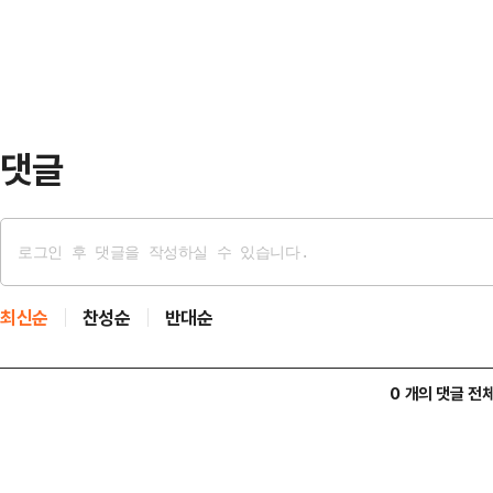
다.중국 교통운수부는 10일 “중화
국제법 기본 원칙에 따라 국무원 승인
에 ‘특별 항만 서비스료’를 부과한다
업·단체·개인이 소유하…
댓글
최신순
찬성순
반대순
0 개의 댓글 전