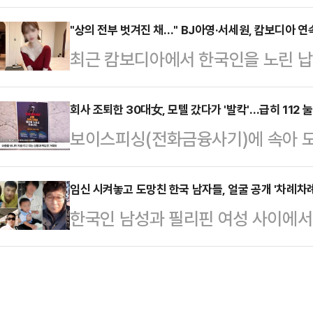
회 위원장 얘기다. 국정감사 기간 중
4일 당직 근무 중 부대에서 성관계를
때문에 열흘이 넘도록 사회적 논란거리
"상의 전부 벗겨진 채…" BJ아영·서세원, 캄보디아 
부대에 스스로 신고하면서 드러났다. 
최근 캄보디아에서 한국인을 노린 납
결혼했었다는 뉴스까지 나오고 있다. 
고 반성의 뜻을 나타내고 있다"고 전
년 전 고(故) BJ아영(본명 변아영)
입니까”라는 물음이 절로 나오게 하
변씨는 지난 2023년 6월2일 지인
회사 조퇴한 30대女, 모텔 갔다가 '발칵'…급히 112
뜬금없이 “노벨생리의학상과 노무현 
보이스피싱(전화금융사기)에 속아 모
도 프놈펜 인근 칸달주의 한 공사장에
을 올렸다. 이에 앞서 지난 20일 M
직장인이 모텔에 붙은 경찰의 피싱 
태로 발견됐다.캄보디아 현지 경찰은
에 대한 보…
다.28일 경찰에 따르면 지난달 5일
임신 시켜놓고 도망친 한국 남자들, 얼굴 공개 '차례차례
체포했다. 이들은 변씨가 자신들이 
한국인 남성과 필리핀 여성 사이에서 
무 중인 30대 여성 A씨는 자신을 
던 중 발작을 일으켜 사망했으며 이
(Kopino)'와 그들의 아버지로 지
터 "바로 확인해야 하는 등기가 왔다
지만 시신 발견 …
민단체 '양육비를 해결하는 사람들(구
따라 온라인에서 등기를 확인한 A씨
지난 25일 자신의 소셜미디어(SNS
과 본인 명의의 대포통장 입출금 명세