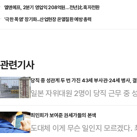
엘앤에프, 2분기 영업익 208억원…전년比 흑자전환
'극한 폭염' 장기화...산업현장 온열질환 예방 총력
관련기사
당직 중 성관계 두 번 가진 43세 부사관·24세 병사, 
일본 자위대원 2명이 당직 근무 중 
받게 됐다.22일 오키나와타임즈 등
부사관 A(43·남)씨와 병사 B(24·
최민희가 보여준 권세가들의 본색
도대체 이게 무슨 일인지 모르겠다
내렸다.제15고사특과연대 소속인 이들