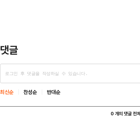
개하며 이들의 소재 파악, 친자 확인 
문이다.이후 이…
고 밝혔다.그는 "2014년에 출생한
있다"면서 한 남성이 코피노 자녀를
활동가는 지난…
댓글
최신순
찬성순
반대순
0 개의 댓글 전