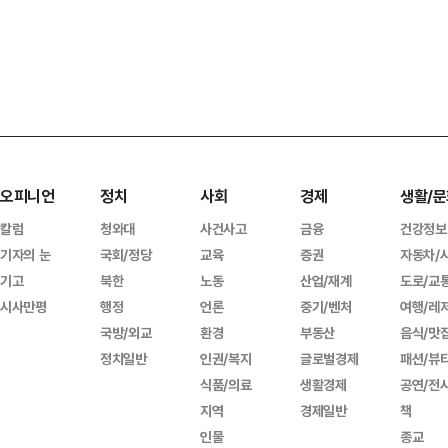
오피니언
정치
사회
경제
생활/문
칼럼
청와대
사건사고
금융
건강정보
기자의 눈
국회/정당
교육
증권
자동차/
기고
북한
노동
산업/재계
도로/교
시사만평
행정
언론
중기/벤처
여행/레
국방/외교
환경
부동산
음식/맛
정치일반
인권/복지
글로벌경제
패션/뷰
식품/의료
생활경제
공연/전
지역
경제일반
책
인물
종교