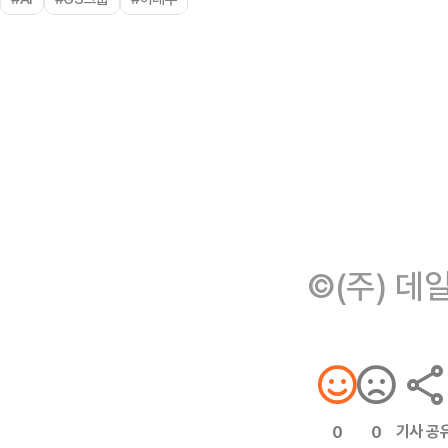
©(주) 데
기사 공
0
0