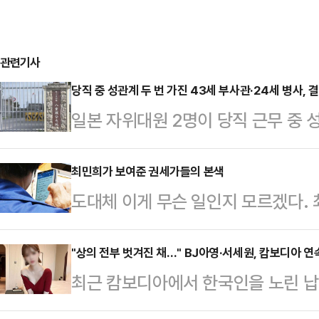
관련기사
당직 중 성관계 두 번 가진 43세 부사관·24세 병사, 
일본 자위대원 2명이 당직 근무 중 
받게 됐다.22일 오키나와타임즈 등
부사관 A(43·남)씨와 병사 B(24·
최민희가 보여준 권세가들의 본색
도대체 이게 무슨 일인지 모르겠다
내렸다.제15고사특과연대 소속인 이들
회 위원장 얘기다. 국정감사 기간 중
4일 당직 근무 중 부대에서 성관계를
때문에 열흘이 넘도록 사회적 논란거리
"상의 전부 벗겨진 채…" BJ아영·서세원, 캄보디아 
부대에 스스로 신고하면서 드러났다. 
최근 캄보디아에서 한국인을 노린 납
결혼했었다는 뉴스까지 나오고 있다. 
고 반성의 뜻을 나타내고 있다"고 전
년 전 고(故) BJ아영(본명 변아영)
입니까”라는 물음이 절로 나오게 하