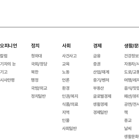
오피니언
정치
사회
경제
생활/문
칼럼
청와대
사건사고
금융
건강정보
기자의 눈
국회/정당
교육
증권
자동차/
기고
북한
노동
산업/재계
도로/교
시사만평
행정
언론
중기/벤처
여행/레
국방/외교
환경
부동산
음식/맛
정치일반
인권/복지
글로벌경제
패션/뷰
식품/의료
생활경제
공연/전
지역
경제일반
책
인물
종교
사회일반
날씨
생활문화