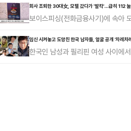
변씨는 지난 2023년 6월2일 지인
회사 조퇴한 30대女, 모텔 갔다가 '발칵'…급히 112
뜬금없이 “노벨생리의학상과 노무현 
보이스피싱(전화금융사기)에 속아 모
도 프놈펜 인근 칸달주의 한 공사장에
을 올렸다. 이에 앞서 지난 20일 M
직장인이 모텔에 붙은 경찰의 피싱 
태로 발견됐다.캄보디아 현지 경찰은
에 대한 보…
다.28일 경찰에 따르면 지난달 5일
임신 시켜놓고 도망친 한국 남자들, 얼굴 공개 '차례차례
체포했다. 이들은 변씨가 자신들이 
한국인 남성과 필리핀 여성 사이에서 
무 중인 30대 여성 A씨는 자신을 
던 중 발작을 일으켜 사망했으며 이
(Kopino)'와 그들의 아버지로 지
터 "바로 확인해야 하는 등기가 왔다
지만 시신 발견 …
민단체 '양육비를 해결하는 사람들(구
따라 온라인에서 등기를 확인한 A씨
지난 25일 자신의 소셜미디어(SNS
과 본인 명의의 대포통장 입출금 명세
개하며 이들의 소재 파악, 친자 확인 
문이다.이후 이…
고 밝혔다.그는 "2014년에 출생한
있다"면서 한 남성이 코피노 자녀를