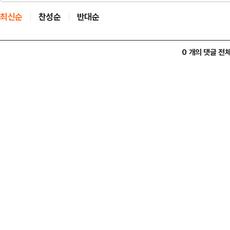
최신순
찬성순
반대순
0 개의 댓글 전