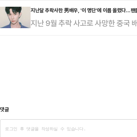
회 위원장 얘기다. 국정감사 기간 중
개하며 이들의 소재 파악, 친자 확인 
지만 시신 발견 …
때문에 열흘이 넘도록 사회적 논란거리
지난달 추락사한 男배우, '이 명단'에 이름 올렸다…팬들
고 밝혔다.그는 "2014년에 출생한
지난 9월 추락 사고로 사망한 중국 
결혼했었다는 뉴스까지 나오고 있다. 
있다"면서 한 남성이 코피노 자녀를
이름을 올려 안타까움을 자아내고 있
입니까”라는 물음이 절로 나오게 하
활동가는 지난…
(TC Candler) 공식SNS에는 '
뜬금없이 “노벨생리의학상과 노무현 
잘생긴 얼굴 100인) 후보가 게재됐
을 올렸다. 이에 앞서 지난 20일 M
통해 세계에서 가장 아름다운 얼굴, 
에 대한 보…
해 매년 12월 발표하고 있다. 후보
인기와 화제성을 반영하는 것으로 알
댓글