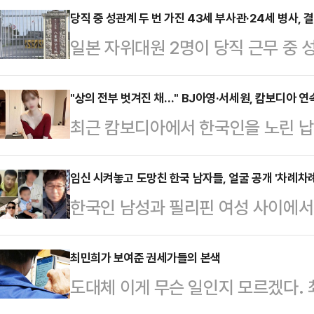
당직 중 성관계 두 번 가진 43세 부사관·24세 병사, 
일본 자위대원 2명이 당직 근무 중 
받게 됐다.22일 오키나와타임즈 등
부사관 A(43·남)씨와 병사 B(24·
"상의 전부 벗겨진 채…" BJ아영·서세원, 캄보디아 
최근 캄보디아에서 한국인을 노린 납
내렸다.제15고사특과연대 소속인 이들
년 전 고(故) BJ아영(본명 변아영)
4일 당직 근무 중 부대에서 성관계를
변씨는 지난 2023년 6월2일 지인
임신 시켜놓고 도망친 한국 남자들, 얼굴 공개 '차례차례
부대에 스스로 신고하면서 드러났다. 
한국인 남성과 필리핀 여성 사이에서 
도 프놈펜 인근 칸달주의 한 공사장에
고 반성의 뜻을 나타내고 있다"고 전
(Kopino)'와 그들의 아버지로 지
태로 발견됐다.캄보디아 현지 경찰은
민단체 '양육비를 해결하는 사람들(구
최민희가 보여준 권세가들의 본색
체포했다. 이들은 변씨가 자신들이 
도대체 이게 무슨 일인지 모르겠다
지난 25일 자신의 소셜미디어(SNS
던 중 발작을 일으켜 사망했으며 이