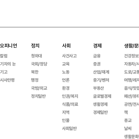
오피니언
정치
사회
경제
생활/문
칼럼
청와대
사건사고
금융
건강정보
기자의 눈
국회/정당
교육
증권
자동차/
기고
북한
노동
산업/재계
도로/교
시사만평
행정
언론
중기/벤처
여행/레
국방/외교
환경
부동산
음식/맛
정치일반
인권/복지
글로벌경제
패션/뷰
식품/의료
생활경제
공연/전
지역
경제일반
책
인물
종교
사회일반
날씨
생활문화