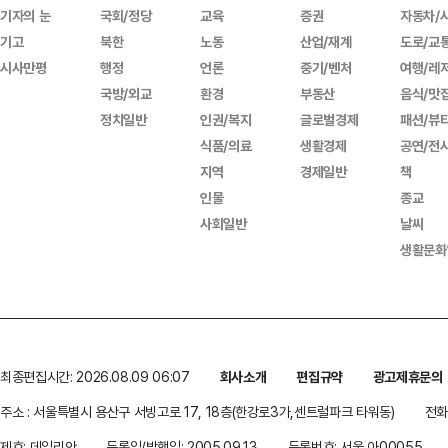
기자의 눈
국회/정당
교육
증권
자동차/
기고
북한
노동
산업/재계
도로/교
시사만평
행정
언론
중기/벤처
여행/레
국방/외교
환경
부동산
음식/맛
정치일반
인권/복지
글로벌경제
패션/뷰
식품/의료
생활경제
공연/전
지역
경제일반
책
인물
종교
사회일반
날씨
생활문화
최종편집시간: 2026.08.09 06:07
회사소개
편집규약
광고제휴문의
주소 : 서울특별시 용산구 서빙고로 17, 18층(한강로3가,센트럴파크 타워동)
전화 
제호: 데일리안
등록일/발행일: 2005.09.13
등록번호: 서울 아00055