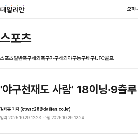
오피
스포츠
스포츠일반
축구
해외축구
야구
해외야구
농구
배구
UFC
골프
'야구천재도 사람' 18이닝·9출
김태훈 기자 (ktwsc28@dailian.co.kr)
입력 2025.10.29 12:23 수정 2025.10.29 12:24