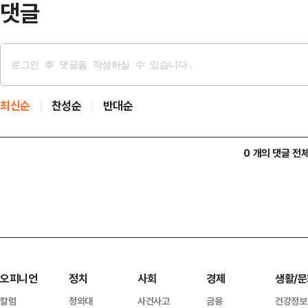
댓글
최신순
찬성순
반대순
0 개의 댓글 전
오피니언
정치
사회
경제
생활/문
칼럼
청와대
사건사고
금융
건강정보