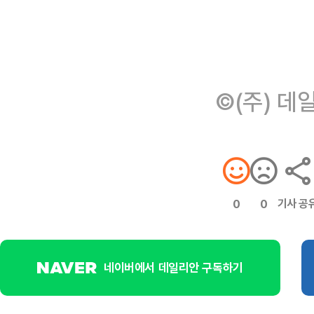
©(주) 데
기사 공
0
0
네이버에서 데일리안 구독하기