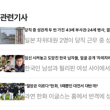
관련기사
당직 중 성관계 두 번 가진 43세 부사관·24세 병사, 
일본 자위대원 2명이 당직 근무 중 
받게 됐다.22일 오키나와타임즈 등
부사관 A(43·남)씨와 병사 B(24·
임신 시켜놓고 도망친 한국 남자들, 얼굴 공개 '차례차례
한국인 남성과 필리핀 여성 사이에서 
내렸다.제15고사특과연대 소속인 이들
(Kopino)'와 그들의 아버지로 지
4일 당직 근무 중 부대에서 성관계를
민단체 '양육비를 해결하는 사람들(구
“절망은 이르다”한화, 1패뿐인 대전서 대반격?
부대에 스스로 신고하면서 드러났다. 
과연 한화 이글스는 홈에서 반격에 
지난 25일 자신의 소셜미디어(SNS
고 반성의 뜻을 나타내고 있다"고 전
LG 트윈스와의 프로야구 2025 KB
개하며 이들의 소재 파악, 친자 확인 