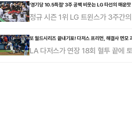
제) 1, 2차전을 모두 내줬다.역대 K
‘경기당 10.5득점’ 3주 공백 비웃는 LG 타선의 매운맛
고 밝혔다.그는 "2014년에 출생한
정규 시즌 1위 LG 트윈스가 3주간
확률은 무려 90.48%(21번 중 19
있다"면서 한 남성이 코피노 자녀를
으로 한국시리즈 우승에 다가서고 있
률은 10%도 되지 않는다는 의미이
활동가는 지난…
에서 ‘2025 KBO 포스트시즌 한국
또 월드시리즈 끝내기포! 다저스 프리먼, 해결사 면모
(PO)의 기세가 한풀 꺾였지만 아직
LA 다저스가 연장 18회 혈투 끝
원정 3차전을 치른다.3차전 선발은 
1위 LG와 16번 만나 7승 1무 8패
즈에서 한 발 앞서나갔다.다저스는 2
세가 나선다. 지금까지 한국시리즈서 
에서 펼쳐진 ‘2025 메이저리그(ML
은 무려 90.48%(21번 중 19회)에
4선승제)에서 연장 18회말 프레디 
패)와 2013년 삼성(4승 3패)뿐이다
승리, 시리즈 1패 뒤 2연승을 달렸다
18회 승부는 2018년 월드시리즈 
께 월드시리즈 최장 이닝 타이 기록.끝