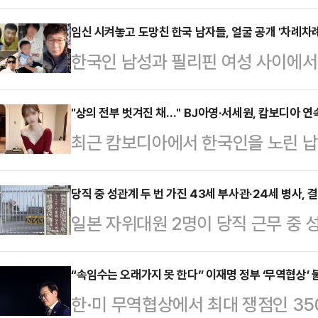
방문한 말레이시아에서 도널드 트럼프
"국민들은 외교를 포기한 '외포자' 이
임신 시켜놓고 도망친 한국 남자들, 얼굴 공개 '차례차례
한국인 남성과 필리핀 여성 사이에서 
다.박수영 국민의힘 의원은 28일 오
(Kopino)'와 그들의 아버지로 지
일 말레이시아에서 열린 아세안 회의
민단체 '양육비를 해결하는 사람들(구
"상의 전부 벗겨진 채…" BJ아영·서세원, 캄보디아 
참함으로써 제대로 이야기조차 못 나
최근 캄보디아에서 한국인을 노린 납
지난 25일 자신의 소셜미디어(SNS
원은 "이 대통령이 트럼프 대통령을 
년 전 고(故) BJ아영(본명 변아영)
개하며 이들의 소재 파악, 친자 확인 
"지난 6월 16일…
변씨는 지난 2023년 6월2일 지인
당직 중 성관계 두 번 가진 43세 부사관·24세 병사, 
고 밝혔다.그는 "2014년에 출생한
일본 자위대원 2명이 당직 근무 중 
도 프놈펜 인근 칸달주의 한 공사장에
있다"면서 한 남성이 코피노 자녀를
받게 됐다.22일 오키나와타임즈 등
태로 발견됐다.캄보디아 현지 경찰은
활동가는 지난…
부사관 A(43·남)씨와 병사 B(24·
“속임수는 오래가지 못 한다” 이재명 정부 ‘무역협상’
체포했다. 이들은 변씨가 자신들이 
한·미 무역협상에서 최대 쟁점인 350
내렸다.제15고사특과연대 소속인 이들
던 중 발작을 일으켜 사망했으며 이