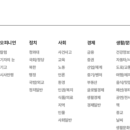
오피니언
정치
사회
경제
생활/문
칼럼
청와대
사건사고
금융
건강정보
기자의 눈
국회/정당
교육
증권
자동차/
기고
북한
노동
산업/재계
도로/교
시사만평
행정
언론
중기/벤처
여행/레
국방/외교
환경
부동산
음식/맛
정치일반
인권/복지
글로벌경제
패션/뷰
식품/의료
생활경제
공연/전
지역
경제일반
책
인물
종교
사회일반
날씨
생활문화