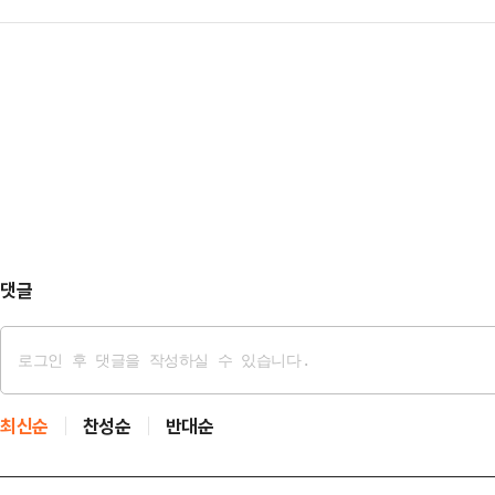
투자 패키지와 관련해 “정부가 국민
4일 당직 근무 중 부대에서 성관계를
지만 시신 발견 …
는 오래 갈 수 없다”는 비판이 나왔
부대에 스스로 신고하면서 드러났다. 
램 생방송 ‘나라가TV’에 출연한 박
고 반성의 뜻을 나타내고 있다"고 전
규모의 협상과 관세 문제가 이번 외
런 정보를 공개하지 않고 있다”며 “
안해 하고 있다”고 지적했다.박상수 
대…
댓글
최신순
찬성순
반대순