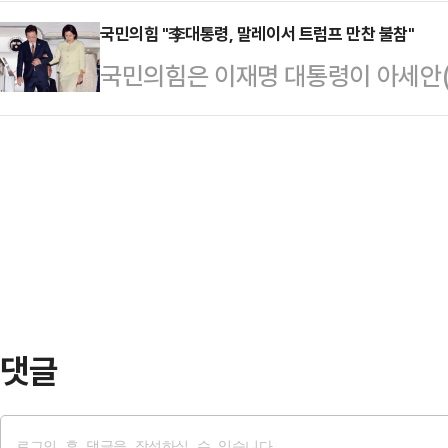
떨어지자, 마땅한 투자처를 찾지 못한
"코스피 지수가 오늘 대한민국 역사상
리고 있다.최근 주식시장이 활황을 
국민의힘 "李대통령, 말레이서 트럼프 만찬 불참"
파했다"고 밝혔다.특위는 "과거 우리
국민의힘은 이재명 대통령이 아세안
동시에 원금은 보장받을 수 있어서다
순'이라는 냉소가 있었다"며 "코리
방문한 말레이시아에서 도널드 트럼프
합사채(ELB), 지수연동예금(ELD)
시장에 대한 신뢰를 …
"국민들은 외교를 포기한 '외포자' 이
고 있다.금융투자협회 집계를 보면 올
다.박수영 국민의힘 의원은 28일 오
는 총 18조6509억원에 달하는 것으
일 말레이시아에서 열린 아세안 회의
조6054…
참함으로써 제대로 이야기조차 못 나
원은 "이 대통령이 트럼프 대통령을 
"지난 6월 16일…
댓글