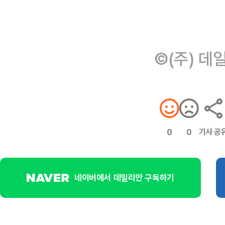
©(주) 데
기사 공
0
0
네이버에서 데일리안 구독하기