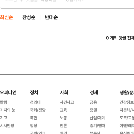
최신순
찬성순
반대순
0 개의 댓글 전
오피니언
정치
사회
경제
생활/문
칼럼
청와대
사건사고
금융
건강정보
기자의 눈
국회/정당
교육
증권
자동차/
기고
북한
노동
산업/재계
도로/교
시사만평
행정
언론
중기/벤처
여행/레
국방/외교
환경
부동산
음식/맛