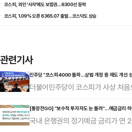
코스피, 외인 ‘사자’에도 보합권…6300선 등락
코스피, 1.09% 오른 6365.07 출발…코스닥도 상승
관련기사
민주당 "코스피4000 돌파…상법 개정 등 제도 개선 
더불어민주당이 코스피가 사상 처음으
법 개정 등 자본시장 활성화 제도 개
으로도 이러한 정책 기조를 유지해 
[통장잔GO] "보수적 투자자도 눈 돌려"…예금금리 하
국내 은행권의 정기예금 금리가 연 
민주당 코스피5000특별위원회는 2