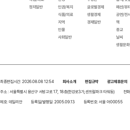
정치일반
인권/복지
글로벌경제
패션/뷰
식품/의료
생활경제
공연/전
지역
경제일반
책
인물
종교
사회일반
날씨
생활문화
최종편집시간: 2026.08.08 12:54
회사소개
편집규약
광고제휴문의
주소 : 서울특별시 용산구 서빙고로 17, 18층(한강로3가,센트럴파크 타워동)
전화 
제호: 데일리안
등록일/발행일: 2005.09.13
등록번호: 서울 아00055