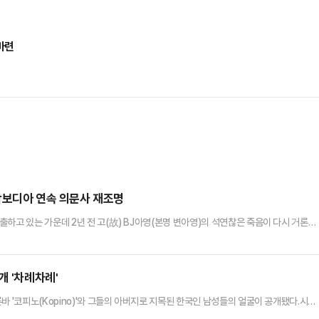
마련
 캄보디아 연속 의문사 재조명
하고 있는 가운데 2년 전 고(故) BJ아영(본명 변아영)의 석연찮은 죽음이 다시 거론되
캄보디아에 입국했다가 나흘 뒤 수도 프놈펜 인근 칸달주의 한 공사장에서 붉은 천에 쌓여 웅
시신 유기 등의 혐의로 중국인 부부를 체포했다. 이들은 변씨가 자신들이 운영하는 병원
으며 이에 당황해 시신을 유기했다고 진술했다.하지만 시신 발견 …
개 '차례차례'
바 '코피노(Kopino)'와 그들의 아버지로 지목된 한국인 남성들의 얼굴이 공개됐다.시민
본창(62) 활동가는 지난 25일 자신의 소셜미디어(SNS)에 코피노의 한국인 아버지들 사