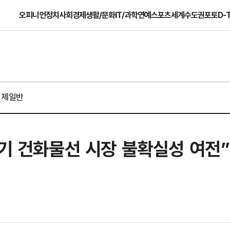
오피니언
정치
사회
경제
생활/문화
IT/과학
연예
스포츠
세계
수도권
포토
D-
경제일반
반기 건화물선 시장 불확실성 여전”