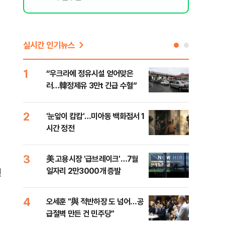
실시간 인기뉴스
인
1
6
“우크라에 정유시설 얻어맞은
코스
러…韓정제유 3만t 긴급 수혈”
선 
2
7
'눈앞이 캄캄'…미아동 백화점서 1
[단
시간 정전
산 
전투
3
8
美 고용시장 '급브레이크'…7월
'국
일자리 2만3000개 증발
에 
전
4
9
오세훈 "與 적반하장 도 넘어…공
[내
급절벽 만든 건 민주당"
나기