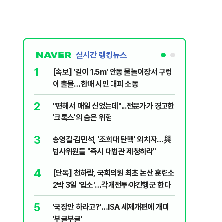
실시간 랭킹뉴스
1
6
[속보] '길이 1.5m' 안동 물놀이장서 구렁
'7번째 
이 출몰…한때 시민 대피 소동
한투·한화 
2
7
"편해서 매일 신었는데"...전문가가 경고한
李대통령,
'크록스'의 숨은 위험
의…"과감
3
8
송영길·김민석, '조희대 탄핵' 외치자…與
박지원이 
법사위원들 "즉시 대법관 제청하라"
함께한 김
4
9
[단독] 천하람, 국회의원 최초 논산 훈련소
정청래 "
2박 3일 '입소'…각개전투·야간행군 한다
민석 "자
5
10
'국장만 하라고?'…ISA 세제개편에 개미
[데일리 
'부글부글'
민...홈