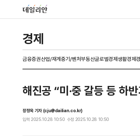
경제
금융
증권
산업/재계
중기/벤처
부동산
글로벌경제
생활경제
해진공 “미·중 갈등 등 하
장정욱 기자 (cju@dailian.co.kr)
입력 2025.10.28 10:50 수정 2025.10.28 10:50