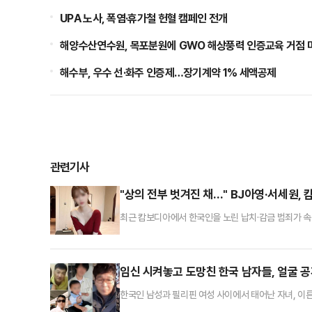
UPA 노사, 폭염·휴가철 헌혈 캠페인 전개
해양수산연수원, 목포분원에 GWO 해상풍력 인증교육 거점 
해수부, 우수 선·화주 인증제…장기계약 1% 세액공제
관련기사
"상의 전부 벗겨진 채…" BJ아영·서세원,
최근 캄보디아에서 한국인을 노린 납치·감금 범죄가 속출
고 있다.변씨는 지난 2023년 6월2일 지인과 함께 
덩이에 버려진 상태로 발견됐다.캄보디아 현지 경찰은 
서 수액과 혈청 주사를 맞던 중 발작을 일으켜 사망했
임신 시켜놓고 도망친 한국 남자들, 얼굴 공
한국인 남성과 필리핀 여성 사이에서 태어난 자녀, 이른
단체 '양육비를 해결하는 사람들(구 배드파더스)'의 구