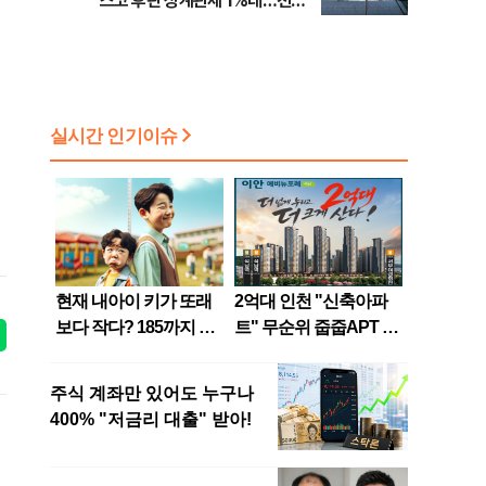
스코 후판 상계관세 1%대…천하
람, 의원 최초 논산훈련소 2박3일
'입소'