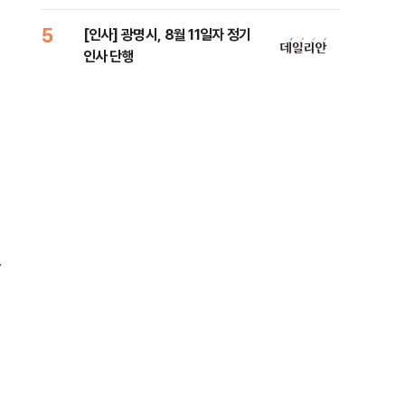
5
10
[인사] 광명시, 8월 11일자 정기
'7
인사 단행
나…
한