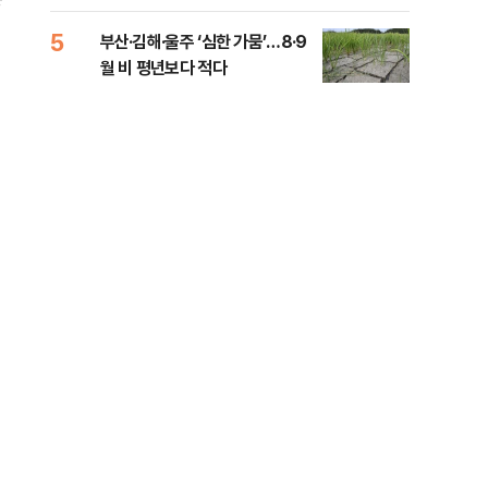
전 전운
5
10
부산·김해·울주 ‘심한 가뭄’…8·9
소주
월 비 평년보다 적다
기사
0.