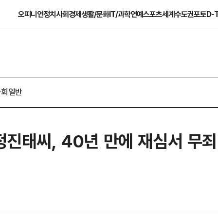
오피니언
정치
사회
경제
생활/문화
IT/과학
연예
스포츠
세계
수도권
포토
D-
사회일반
정진태씨, 40년 만에 재심서 무죄