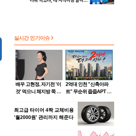
"더워 먹었냐, 네 자식이랑 살아
라"