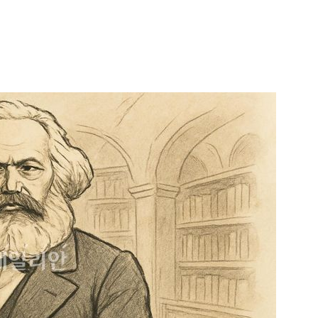
1
'일가족 탄 보트 뒤집혀' 여수 
서 전복 사고…60대·20대 등 
2
김민석, 제주·인천서도 1위…'명
위에 정청래와 격차 벌렸다
3
장동혁 "결혼 패널티, 이재명 
고 이제 와 유체이탈"
4
사랑인 줄 알았는데 사기였다
3750건 정지
5
'폐버스 청년주택' 황희에 분노
냐, 네 자식이랑 살아라"