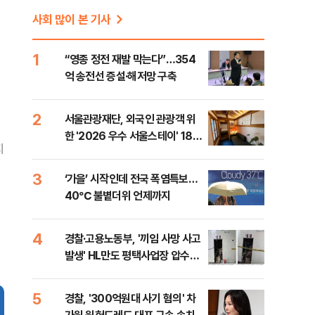
사회 많이 본 기사
1
“영종 정전 재발 막는다”…354
억 송전선 증설·해저망 구축
2
서울관광재단, 외국인 관광객 위
한 '2026 우수 서울스테이' 18곳
지
선정
3
‘가을’ 시작인데 전국 폭염특보…
40℃ 불볕더위 언제까지
4
경찰·고용노동부, '끼임 사망 사고
발생' HL만도 평택사업장 압수수
색
5
경찰, '300억원대 사기 혐의' 차