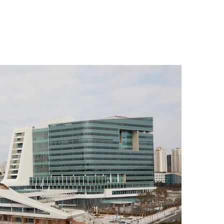
1
日 "오봉 연휴 '더블 태풍' 영향"
핀' 한국 영향 줄까
2
"오세훈이 주택 공급 않아" "
반영"…민주당의 부동산 세제
3
버핏 "美 증시, 투자 아닌 도박이
신호에 경고
4
"탄약 왜 부족한 거야"…트럼프
무기고 고갈'에 국방장관 질책
5
집주인 들어오고 전세대출 막
자 보호책은 어디에