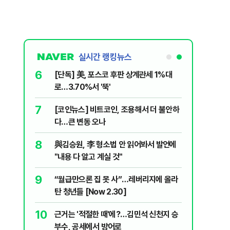
실시간 랭킹뉴스
6
...태풍 '돌
[단독] 美, 포스코 후판 상계관세 1%대
로…3.70%서 '뚝'
7
입법과정에
[코인뉴스] 비트코인, 조용해서 더 불안하
개편 해법은
다…큰 변동 오나
8
..." 과열
與김승원, 李 형소법 안 읽어봐서 발언에
"내용 다 알고 계실 것"
9
, '이란전
“월급만으론 집 못 사”…레버리지에 올라
탄 청년들 [Now 2.30]
10
히고…세입
근거는 '적절한 때'에?…김민석 신천지 승
부수, 공세에서 방어로