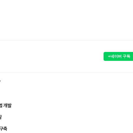
+네이버 구독
’
법 개발
발
 구축