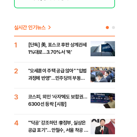
실시간 인기뉴스
1
6
[단독] 美, 포스코 후판 상계관세
[르
1%대로…3.70%서 '뚝'
비…
2
7
"오세훈이 주택 공급 않아" "입법
네이
과정에 반영"…민주당의 부동산
외연
세제개편 해법은
출(
3
8
코스피, 외인 ‘사자’에도 보합권…
[속
6300선 등락 [시황]
감사
4
9
"'닥공' 강조하던 李정부, 실상은
민주
공급 포기"…안철수, 서울 착공 실
공…