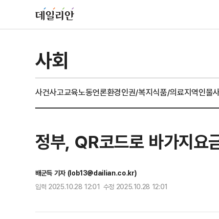
사회
사건사고
교육
노동
언론
환경
인권/복지
식품/의료
지역
인물
정부, QR코드로 바가지요
배군득 기자 (lob13@dailian.co.kr)
입력 2025.10.28 12:01 수정 2025.10.28 12:01