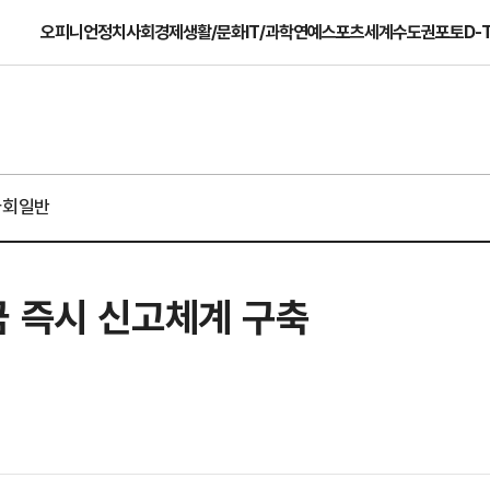
오피니언
정치
사회
경제
생활/문화
IT/과학
연예
스포츠
세계
수도권
포토
D-
사회일반
금 즉시 신고체계 구축