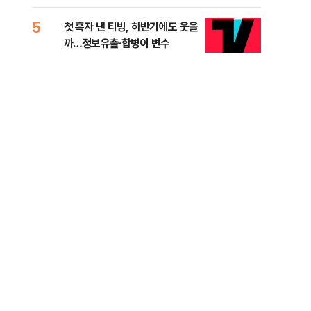
적 미달 비판
5
10
첫 흑자 낸 티빙, 하반기에도 웃을
[코
까…정보유출·합병이 변수
더 