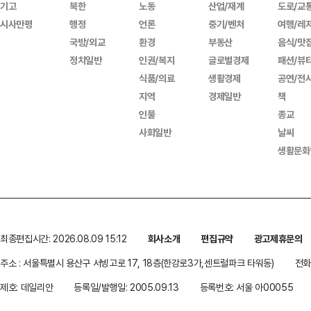
기고
북한
노동
산업/재계
도로/교
시사만평
행정
언론
중기/벤처
여행/레
국방/외교
환경
부동산
음식/맛
정치일반
인권/복지
글로벌경제
패션/뷰
식품/의료
생활경제
공연/전
지역
경제일반
책
인물
종교
사회일반
날씨
생활문화
최종편집시간: 2026.08.09 15:12
회사소개
편집규약
광고제휴문의
주소 : 서울특별시 용산구 서빙고로 17, 18층(한강로3가,센트럴파크 타워동)
전화 
제호: 데일리안
등록일/발행일: 2005.09.13
등록번호: 서울 아00055