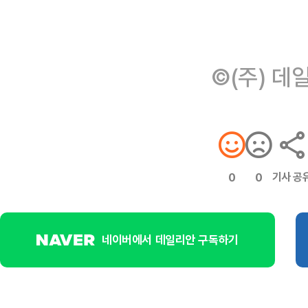
©(주) 데
기사 공
0
0
네이버에서 데일리안 구독하기