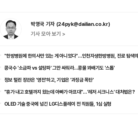
박영국 기자 (24pyk@dailian.co.kr)
기사 모아 보기 >
"한방병원에 한의사만 있는 게 아니었다"…인천자생한방병원, 진로 탐색의
콩국수 '소금파 vs 설탕파' 그만 싸워라…콩물 꽈배기도 '스톱'
정보 털린 장관은 '영전'하고, 기업은 '과징금 폭탄'
"휴가 내고 호텔까지 왔는데 아빠가 아프대"…'레저 시크니스' 대처법은?
OLED 기술 중국에 넘긴 LG디스플레이 전 직원들, 1심 실형