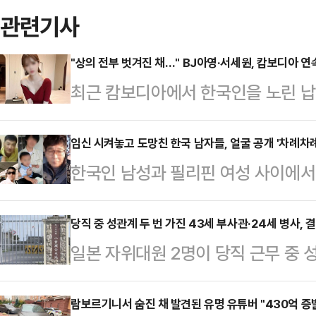
관련기사
"상의 전부 벗겨진 채…" BJ아영·서세원, 캄보디아 
최근 캄보디아에서 한국인을 노린 납
년 전 고(故) BJ아영(본명 변아영)
변씨는 지난 2023년 6월2일 지인
임신 시켜놓고 도망친 한국 남자들, 얼굴 공개 '차례차례
한국인 남성과 필리핀 여성 사이에서 
도 프놈펜 인근 칸달주의 한 공사장에
(Kopino)'와 그들의 아버지로 지
태로 발견됐다.캄보디아 현지 경찰은
민단체 '양육비를 해결하는 사람들(구
당직 중 성관계 두 번 가진 43세 부사관·24세 병사, 
체포했다. 이들은 변씨가 자신들이 
일본 자위대원 2명이 당직 근무 중 
지난 25일 자신의 소셜미디어(SNS
던 중 발작을 일으켜 사망했으며 이
받게 됐다.22일 오키나와타임즈 등
개하며 이들의 소재 파악, 친자 확인 
지만 시신 발견 …
부사관 A(43·남)씨와 병사 B(24·
람보르기니서 숨진 채 발견된 유명 유튜버 "430억 증
고 밝혔다.그는 "2014년에 출생한