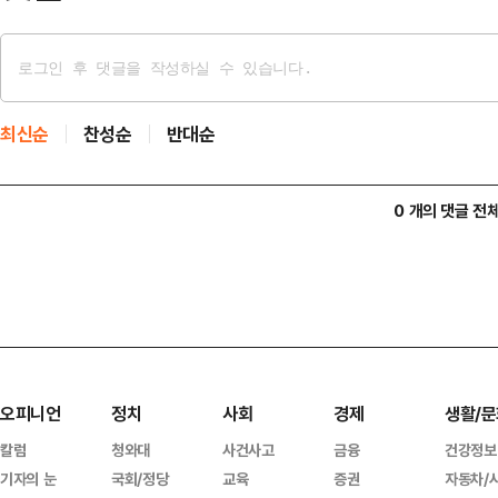
최신순
찬성순
반대순
0 개의 댓글 전
오피니언
정치
사회
경제
생활/문
칼럼
청와대
사건사고
금융
건강정보
기자의 눈
국회/정당
교육
증권
자동차/