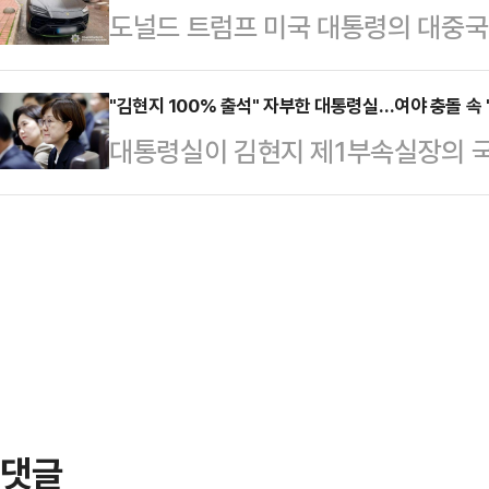
도널드 트럼프 미국 대통령의 대중국
내렸다.제15고사특과연대 소속인 이들
있다"면서 한 남성이 코피노 자녀를
데 우크라이나에서 활동한 유명 암호
4일 당직 근무 중 부대에서 성관계를
활동가는 지난…
14일(현지시간) 글로벌 블록체인 
"김현지 100% 출석" 자부한 대통령실…여야 충돌 속 
부대에 스스로 신고하면서 드러났다. 
대통령실이 김현지 제1부속실장의 국
이나 경찰은 콘스탄틴 갈리치(32)가
고 반성의 뜻을 나타내고 있다"고 전
다는 입장을 고수하고 있다. 사실상 
르기니 차량 안에서 머리에 총상을 
부를 두고 신경전을 벌이는 탓에 공
리치의 시신 옆에서 그의 이름으로 
과열에 김 실장을 둘러싼 확인되지 
"갈리치가 며칠 전 '재정적 어려움으
부담으로 이어질 것이라는 우려가 나
말했고, 작별 인사와 메…
위원회는 오는 29일 전체회의를 열
증인 및 참고인 채택 안건을 논의한다
조율을 진행하지만,…
댓글