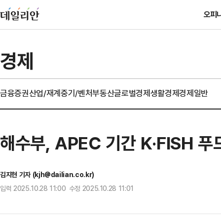
오피
경제
금융
증권
산업/재계
중기/벤처
부동산
글로벌경제
생활경제
경제일반
해수부, APEC 기간 K·FISH 
김지현 기자 (kjh@dailian.co.kr)
입력 2025.10.28 11:00 수정 2025.10.28 11:01