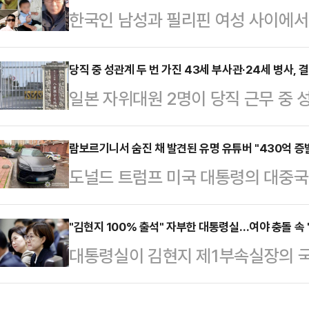
한국인 남성과 필리핀 여성 사이에서 
도 프놈펜 인근 칸달주의 한 공사장에
(Kopino)'와 그들의 아버지로 지
태로 발견됐다.캄보디아 현지 경찰은
민단체 '양육비를 해결하는 사람들(구
당직 중 성관계 두 번 가진 43세 부사관·24세 병사, 
체포했다. 이들은 변씨가 자신들이 
일본 자위대원 2명이 당직 근무 중 
지난 25일 자신의 소셜미디어(SNS
던 중 발작을 일으켜 사망했으며 이
받게 됐다.22일 오키나와타임즈 등
개하며 이들의 소재 파악, 친자 확인 
지만 시신 발견 …
부사관 A(43·남)씨와 병사 B(24·
람보르기니서 숨진 채 발견된 유명 유튜버 "430억 증
고 밝혔다.그는 "2014년에 출생한
도널드 트럼프 미국 대통령의 대중국
내렸다.제15고사특과연대 소속인 이들
있다"면서 한 남성이 코피노 자녀를
데 우크라이나에서 활동한 유명 암호
4일 당직 근무 중 부대에서 성관계를
활동가는 지난…
14일(현지시간) 글로벌 블록체인 
"김현지 100% 출석" 자부한 대통령실…여야 충돌 속 
부대에 스스로 신고하면서 드러났다. 
대통령실이 김현지 제1부속실장의 국
이나 경찰은 콘스탄틴 갈리치(32)가
고 반성의 뜻을 나타내고 있다"고 전
다는 입장을 고수하고 있다. 사실상 
르기니 차량 안에서 머리에 총상을 