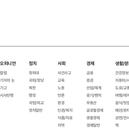
오피니언
정치
사회
경제
생활/문
칼럼
청와대
사건사고
금융
건강정보
기자의 눈
국회/정당
교육
증권
자동차/
기고
북한
노동
산업/재계
도로/교
시사만평
행정
언론
중기/벤처
여행/레
국방/외교
환경
부동산
음식/맛
정치일반
인권/복지
글로벌경제
패션/뷰
식품/의료
생활경제
공연/전
지역
경제일반
책