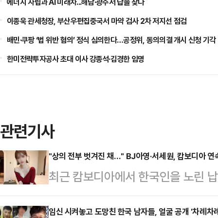
에너지 자립과 AI 미래차...해남·광주서 답을 찾다
이종욱 관세청장, 부산우편집중국서 마약 검사 2차 저지선 점검
배민·쿠팡 ‘법 위반 혐의’ 정식 심의한다…공정위, 동의의결 개시 신청 기각
한미전략투자공사 초대 이사 강종석·김경한 임명
관련기사
"상의 전부 벗겨진 채…" BJ아영·서세원, 캄보디아 
최근 캄보디아에서 한국인을 노린 납
년 전 고(故) BJ아영(본명 변아영)
변씨는 지난 2023년 6월2일 지인
임신 시켜놓고 도망친 한국 남자들, 얼굴 공개 '차례차례