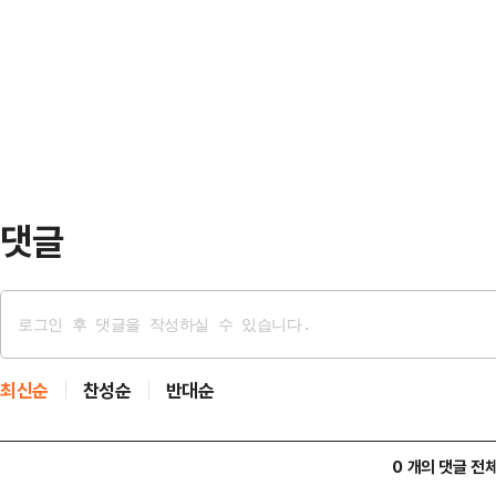
부를 두고 신경전을 벌이는 탓에 공
리치의 시신 옆에서 그의 이름으로 
과열에 김 실장을 둘러싼 확인되지 
"갈리치가 며칠 전 '재정적 어려움으
부담으로 이어질 것이라는 우려가 나
말했고, 작별 인사와 메…
위원회는 오는 29일 전체회의를 열
증인 및 참고인 채택 안건을 논의한다
조율을 진행하지만,…
댓글
최신순
찬성순
반대순
0 개의 댓글 전