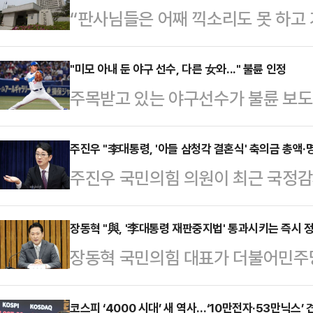
“판사님들은 어째 끽소리도 못 하고 
고 있고, 사법권의 독립과 권위를 무
가요! 기백도 없고 분노할 줄도 모르
"미모 아내 둔 야구 선수, 다른 女와..." 불륜 인정
주목받고 있는 야구선수가 불륜 보도
치 패거리들이 겁나는가요? 후환이 두
일 일본 주간지 주간문춘은 주니치 
겸 변호사 이상민(향년 67세, 대전,
주고받은 메시지를 공개하며 "이번 F
주진우 "李대통령, '아들 삼청각 결혼식' 축의금 총액·
이다. 한낱 공무원 월급쟁이들로 전
주진우 국민의힘 의원이 최근 국정감
취를 주목하고 있는 야나기가 정작 
얼굴 들 수 없게 한 호통이다.대법
진행해 피감기관과의 이해충돌 논란
상황"이라고 보도했다.특히 야나기가 
의 도…
학기술정보방송통신위원장의 사례를 들
장동혁 "與, '李대통령 재판중지법' 통과시키는 즉시 정
혼해 두 아들을 양육 중인 터라 더욱
장동혁 국민의힘 대표가 더불어민주당
아들 결혼식에서 받은 축의금 총액과
미디어(SNS)에 "이번 일로 저의 
지법'이 실제로 국회 문턱을 넘을 경우
우 의원은 27일 페이스북에 '권력자
팬 여러분과 …
고했다.장동혁 대표는 27일 국회에
코스피 ‘4000 시대’ 새 역사…‘10만전자·53만닉스’ 