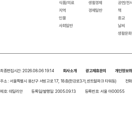
식품/의료
생활경제
공연/전
지역
경제일반
책
인물
종교
사회일반
날씨
생활문화
최종편집시간: 2026.08.06 19:14
회사소개
광고제휴문의
개인정보
주소 : 서울특별시 용산구 서빙고로 17, 18층(한강로3가,센트럴파크 타워동)
전화 
제호: 데일리안
등록일/발행일: 2005.09.13
등록번호: 서울 아00055