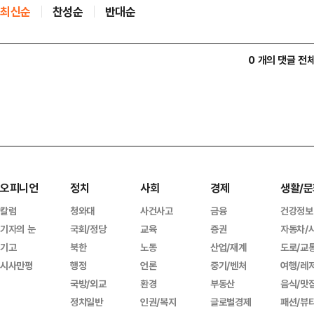
최신순
찬성순
반대순
0 개의 댓글 전
오피니언
정치
사회
경제
생활/문
칼럼
청와대
사건사고
금융
건강정보
기자의 눈
국회/정당
교육
증권
자동차/
기고
북한
노동
산업/재계
도로/교
시사만평
행정
언론
중기/벤처
여행/레
국방/외교
환경
부동산
음식/맛
정치일반
인권/복지
글로벌경제
패션/뷰