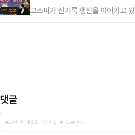
의 글을 올리고 "이재명 대통령은 
코스피가 신기록 행진을 이어가고 있
주당 비공개 의원총회에서 일부 의원
지 (아들 결혼식의) 축의금 총액과 
파했다. 올해 6월 3000선을 넘어
한다는 의견을 낸 것과 관련해 "이재
저 그는 "최민희 위원장이 '…
따르면 코스피지수는 오전 10시 31분
해 사법 개악을 추진하고 있다"고 비
(1.87%) 오른 4015.44를 가리
호사를 국정 중요자리에 알박기하고 
(1.48%) 높은 3999.79로 출발해
축했다"며 "어제…
으며 사상 최고치를 경신했다.투자 주
억원, 712억원 순매도해 지수 하락
댓글