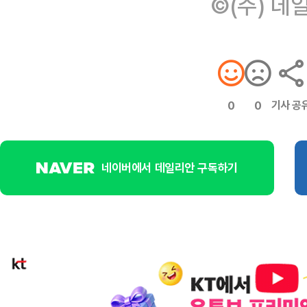
©(주) 데
기사 공
0
0
네이버에서 데일리안 구독하기