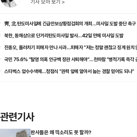
기사 모아 보기 >
靑, 北 탄도미사일에 긴급안보상황점검회의 개최…미사일 도발 중단 촉구
북한, 동해상으로 단거리탄도미사일 발사…42일 만에 미사일 도발
진종오, 돌려차기 피해자 만나 사과…피해자 "저는 정말 괜찮고 징계 원치 
국민 75.6% "탈영 의혹 안규백 장관 사퇴해야"…천하람 "병적기록 즉각
스타벅스 압수수색에…정점식 "권력 앞에 알아서 눕는 경찰 믿어도 되나"
관련기사
판사들은 왜 끽소리도 못 할까?