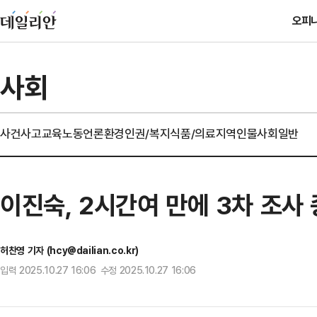
오피
사회
사건사고
교육
노동
언론
환경
인권/복지
식품/의료
지역
인물
사회일반
이진숙, 2시간여 만에 3차 조사
허찬영 기자 (hcy@dailian.co.kr)
입력 2025.10.27 16:06 수정 2025.10.27 16:06