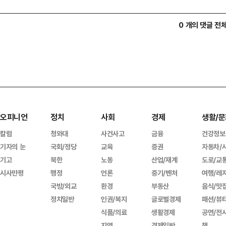
0 개의 댓글 전
오피니언
정치
사회
경제
생활/문
칼럼
청와대
사건사고
금융
건강정보
기자의 눈
국회/정당
교육
증권
자동차/
기고
북한
노동
산업/재계
도로/교
시사만평
행정
언론
중기/벤처
여행/레
국방/외교
환경
부동산
음식/맛
정치일반
인권/복지
글로벌경제
패션/뷰
식품/의료
생활경제
공연/전
지역
경제일반
책