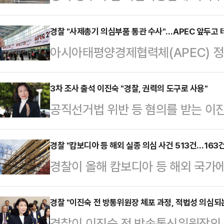
3명이 숨진 사고와 관련해 관계 당
수사연구원, 소방, 노동부, 산업안전
경찰 "사제총기 의심부품 통관 수사"…APEC 앞두고 
아시아태평양경제협력체(APEC) 
부터 경주시 안강읍 두류공업지역 
에 대한 첩보를 입수한 경찰이 수사
들은 이날 오전 10시쯤 회사에 도착한
일 오전 정례 기자간담회에서 관세청
3차 조사 출석 이진숙 "경찰, 권력의 도구로 사용"
장으로 이동했다.합동 감식팀은 유독
공직선거법 위반 등 혐의를 받는 이
국수본 관계자는 "수입된 통관 물품 
경위, 정확한 사인 등을 확인했다. 또
기 위해 경찰에 출석했다.이 전 위원장
물품으로 총기류를 만들었는지, 가공
연관성 등 …
받기 위해 서울 영등포경찰서에 출석했
경찰 "캄보디아 등 해외 실종 의심 사건 513건…163
고 있다"고 설명했다.국수본은 지난
경찰이 올해 캄보디아 등 해외 국가
이날 이 전 위원장은 경찰 조사에 앞
에 악용될 수 있는 부품들이 통관 절
사건이 513건으로 집계됐다고 27
유치장에서 2박3일을 지내고 보니 
뢰를 접수한 것으로 전해졌다.…
오전 기자간담회에서 "올해 1월부터
경찰 "이진숙 전 방통위원장 체포 과정, 적법성 의심되
정말 위험하다는 생각을 했다"라며 
경찰이 이진숙 전 방송통신위원장의