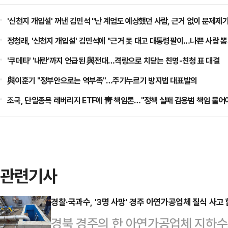
'신천지 개입설' 꺼낸 김민석 "난 계엄도 예상했던 사람, 근거 없이 문제제
정청래, '신천지 개입설' 김민석에 "근거 못 대고 대통령팔이…나쁜 사람 뽑
'쿠데타' '내란'까지 언급된 與전대…격랑으로 치닫는 친명-친청 표 대결
與이훈기 "정부안으로는 역부족"…주가누르기 방지법 대표발의
조국, 단일종목 레버리지 ETF에 靑 책임론…"정책 실패 김용범 책임 물어
관련기사
경찰·국과수, '3명 사망' 경주 아연가공업체 질식 사고
경북 경주의 한 아연가공업체 지하수