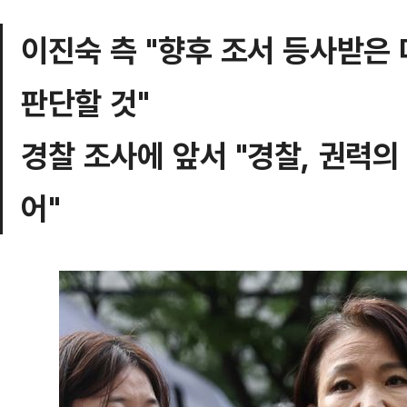
이진숙 측 "향후 조서 등사받은
판단할 것"
경찰 조사에 앞서 "경찰, 권력의
어"