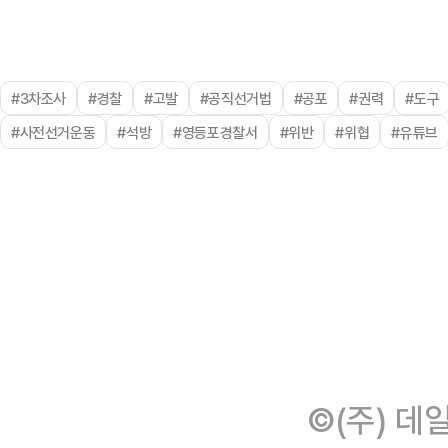
#3차조사
#경찰
#고발
#공직선거법
#공포
#권력
#도구
#사전선거운동
#석방
#영등포경찰서
#위반
#위협
#유튜브
©(주) 데