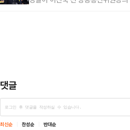
된 실종 의심 사건을 종합 분석하고 있
수 있겠다는 생각에 공포를 느낀다"고
입장을 거듭 강조했다.박성주 경찰청
은 신고 대상자가 귀국했고, 218건은
…
자간담회에서 이 전 위원장 체포가 
확인되지 않은 사건은 162건으로 
는 말에 "적법성이 의심되는 상황은 아
16일부터 운영 중인 '국외 납치·감금
원장이) 6회의 출석 요구에 불응해
고·…
을 검찰이 청구하고 법원이 발부한 것
면 체포영장을 신청하는 것이 경찰 수
어 "출석 요구에 3회…
댓글
최신순
찬성순
반대순