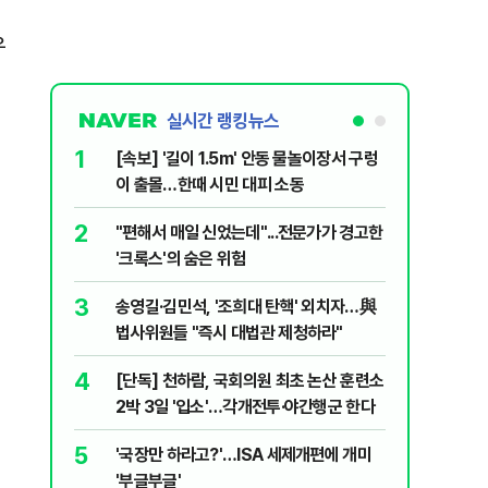
우
실시간 랭킹뉴스
1
6
[속보] '길이 1.5m' 안동 물놀이장서 구렁
'7번째 
이 출몰…한때 시민 대피 소동
한투·한화 
2
7
"편해서 매일 신었는데"...전문가가 경고한
李대통령,
'크록스'의 숨은 위험
의…"과감
3
8
송영길·김민석, '조희대 탄핵' 외치자…與
박지원이 
법사위원들 "즉시 대법관 제청하라"
함께한 김
4
9
[단독] 천하람, 국회의원 최초 논산 훈련소
정청래 "
2박 3일 '입소'…각개전투·야간행군 한다
민석 "자
5
10
'국장만 하라고?'…ISA 세제개편에 개미
[데일리 
'부글부글'
민...홈