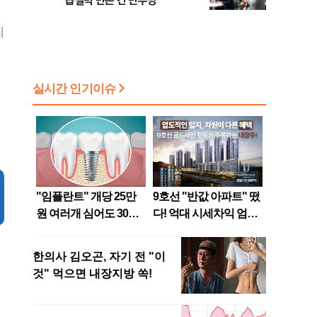
급절벽 만든 건 민주당"
지