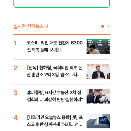
실시간 인기뉴스
1
6
코스피, 외인 매도 전환에 6300
'눈
선 회복 실패 [시황]
시간
2
7
[단독] 천하람, 국회의원 최초 논
'국
산 훈련소 2박 3일 '입소'…각개
에 
전투·야간행군 한다
3
8
李대통령, 6시간 부동산 2차 점
[내
검회의…"과감히 판단·실천하라"
나기
불
4
9
[데일리안 오늘뉴스 종합] 美, 포
"동
스코 후판 상계관세 1%대…천하
내"