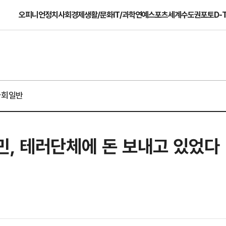
오피니언
정치
사회
경제
생활/문화
IT/과학
연예
스포츠
세계
수도권
포토
D-
사회일반
민, 테러단체에 돈 보내고 있었다