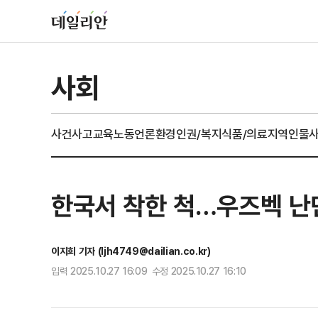
사회
사건사고
교육
노동
언론
환경
인권/복지
식품/의료
지역
인물
한국서 착한 척…우즈벡 난
이지희 기자 (ljh4749@dailian.co.kr)
입력 2025.10.27 16:09 수정 2025.10.27 16:10