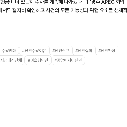
현금이 더 있는지 수사를 계속해 나가겠다"며 "경주 APEC 회의
대해서도 철저히 확인하고 사건의 모든 가능성과 위험 요소를 선제
민수용반대
#난민수용이유
#난민신고
#난민집회
#난민찬성
엔지정테러단체
#이슬람난민
#중앙아시아난민