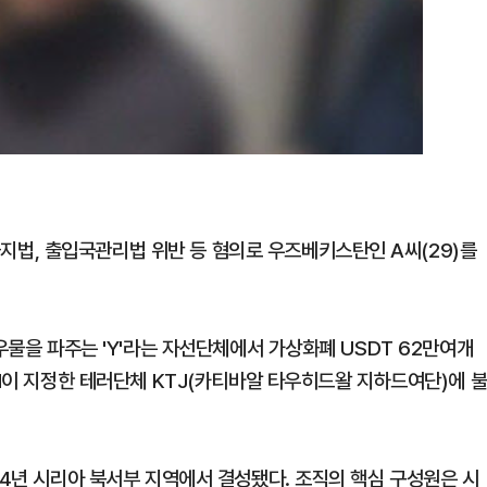
법, 출입국관리법 위반 등 혐의로 우즈베키스탄인 A씨(29)를
우물을 파주는 'Y'라는 자선단체에서 가상화폐 USDT 62만여개
UN이 지정한 테러단체 KTJ(카티바알 타우히드왈 지하드여단)에 
14년 시리아 북서부 지역에서 결성됐다. 조직의 핵심 구성원은 시