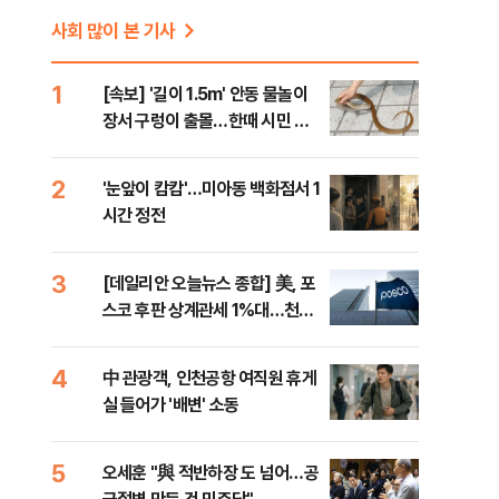
사회 많이 본 기사
적
1
[속보] '길이 1.5m' 안동 물놀이
장서 구렁이 출몰…한때 시민 대
피 소동
2
'눈앞이 캄캄'…미아동 백화점서 1
시간 정전
3
[데일리안 오늘뉴스 종합] 美, 포
스코 후판 상계관세 1%대…천하
람, 의원 최초 논산훈련소 2박3일
'입소'
4
中 관광객, 인천공항 여직원 휴게
실 들어가 '배변' 소동
5
오세훈 "與 적반하장 도 넘어…공