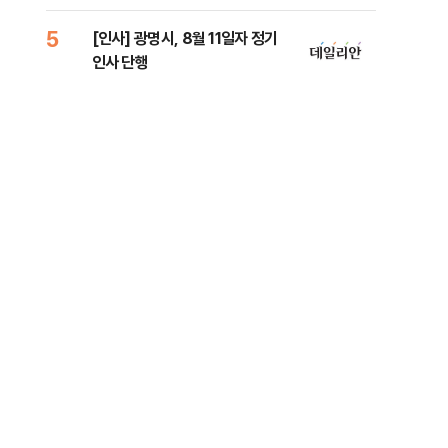
람, 의원 최초 논산훈련소 2박3일
'입소'
5
10
[인사] 광명시, 8월 11일자 정기
SK
인사 단행
당…