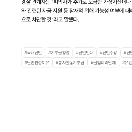
경찰 관계자는 "피의자가 추가로 모금한 가상자산이나 
와 관련된 자금 지원 등 잠재적 위해 가능성 여부에 
으로 차단할 것"라고 말했다.
#국내난민
#기부금횡령
#난민반대
#난민수용
#난
#난민찬성이유
#봉사활동기부금
#불법테러단체
#유