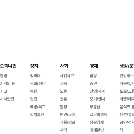
오피니언
정치
사회
경제
생활/문
칼럼
청와대
사건사고
금융
건강정보
기자의 눈
국회/정당
교육
증권
자동차/
기고
북한
노동
산업/재계
도로/교
시사만평
행정
언론
중기/벤처
여행/레
국방/외교
환경
부동산
음식/맛
정치일반
인권/복지
글로벌경제
패션/뷰
식품/의료
생활경제
공연/전
지역
경제일반
책