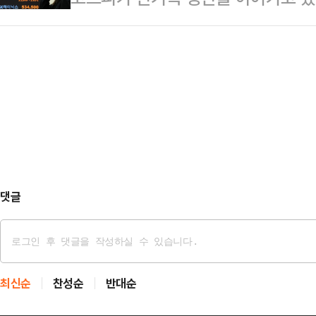
지 (아들 결혼식의) 축의금 총액과 
파했다. 올해 6월 3000선을 넘어
한다는 의견을 낸 것과 관련해 "이재
저 그는 "최민희 위원장이 '…
따르면 코스피지수는 오전 10시 31분
해 사법 개악을 추진하고 있다"고 비
(1.87%) 오른 4015.44를 가리
호사를 국정 중요자리에 알박기하고 
(1.48%) 높은 3999.79로 출발해
축했다"며 "어제…
으며 사상 최고치를 경신했다.투자 주
억원, 712억원 순매도해 지수 하락
댓글
최신순
찬성순
반대순