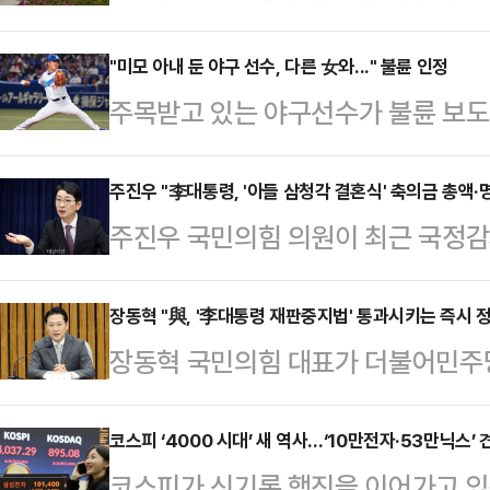
고 있고, 사법권의 독립과 권위를 무
가요! 기백도 없고 분노할 줄도 모르
"미모 아내 둔 야구 선수, 다른 女와..." 불륜 인정
주목받고 있는 야구선수가 불륜 보도
치 패거리들이 겁나는가요? 후환이 두
일 일본 주간지 주간문춘은 주니치 
겸 변호사 이상민(향년 67세, 대전,
주고받은 메시지를 공개하며 "이번 F
주진우 "李대통령, '아들 삼청각 결혼식' 축의금 총액·
이다. 한낱 공무원 월급쟁이들로 전
주진우 국민의힘 의원이 최근 국정감
취를 주목하고 있는 야나기가 정작 
얼굴 들 수 없게 한 호통이다.대법
진행해 피감기관과의 이해충돌 논란
상황"이라고 보도했다.특히 야나기가 
의 도…
학기술정보방송통신위원장의 사례를 들
장동혁 "與, '李대통령 재판중지법' 통과시키는 즉시 정
혼해 두 아들을 양육 중인 터라 더욱
장동혁 국민의힘 대표가 더불어민주당
아들 결혼식에서 받은 축의금 총액과
미디어(SNS)에 "이번 일로 저의 
지법'이 실제로 국회 문턱을 넘을 경우
우 의원은 27일 페이스북에 '권력자
팬 여러분과 …
고했다.장동혁 대표는 27일 국회에
코스피 ‘4000 시대’ 새 역사…‘10만전자·53만닉스’ 
의 글을 올리고 "이재명 대통령은 
코스피가 신기록 행진을 이어가고 있
주당 비공개 의원총회에서 일부 의원