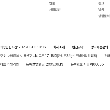
인물
종교
사회일반
날씨
생활문화
최종편집시간: 2026.08.08 19:06
회사소개
편집규약
광고제휴문의
주소 : 서울특별시 용산구 서빙고로 17, 18층(한강로3가,센트럴파크 타워동)
전화 
제호: 데일리안
등록일/발행일: 2005.09.13
등록번호: 서울 아00055