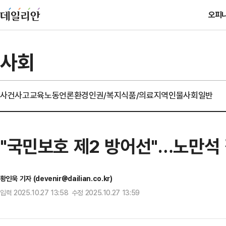
오피
사회
사건사고
교육
노동
언론
환경
인권/복지
식품/의료
지역
인물
사회일반
"국민보호 제2 방어선"…노만석 직
황인욱 기자 (devenir@dailian.co.kr)
입력 2025.10.27 13:58 수정 2025.10.27 13:59