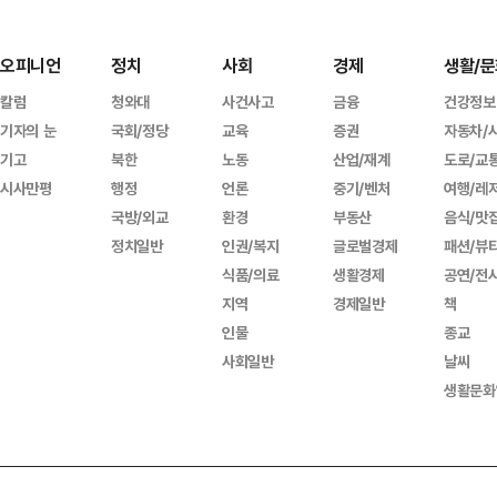
오피니언
정치
사회
경제
생활/문
칼럼
청와대
사건사고
금융
건강정보
기자의 눈
국회/정당
교육
증권
자동차/
기고
북한
노동
산업/재계
도로/교
시사만평
행정
언론
중기/벤처
여행/레
국방/외교
환경
부동산
음식/맛
정치일반
인권/복지
글로벌경제
패션/뷰
식품/의료
생활경제
공연/전
지역
경제일반
책
인물
종교
사회일반
날씨
생활문화