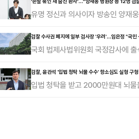
부에서 반발하는 목소리가 이어지고 
‘손발 묶인 채 숨진 환자’…“양재웅 병원장 등 12명 검
검찰청의 공식적인 입장을 밝혀달라
유명 정신과 의사이자 방송인 양재웅(
검 2차장을 지낸 공봉숙 서울고검 검
"검찰이 국민을 위한 검찰로 거듭나야
인 채 치료를 받던 환자가 숨진 사건
글에서 "검사를 못 믿어서 하겠다는
이어 "앞으로 검찰제도 개…
자 12명을 검찰에 넘겼다.26일 
검찰 수사권 폐지에 일부 검사장 '우려'…임은정 "국민 
반대한다"며 "쌍방 감찰 중인 사건에
국회 법제사법위원회 국정감사에 출
등 혐의로 정신건강의학과 전문의 양씨
아붙이는 것도 모자라 검찰이 폐지돼
사권 폐지에 대한 입장을 묻는 말에
송치했다고 밝혔다.양씨 등은 지난해 
시 불쾌하고 매우 …
지검장과 김태훈 서울남부지검장 등 
검찰, 윤관석 '입법 청탁 뇌물 수수' 항소심도 실형 구형
해 입원한 30대 여성 B씨가 병원 
입법 청탁을 받고 2000만원대 뇌
한다는 취지의 입장을 밝혔다.23일
지 못한 혐의를 받고 있다.당시 주
전 더불어민주당 의원에게 검찰이 2
은 이날 법사위 국정감사에서 '검찰 
장이 발부돼 …
에 따르면 검찰은 전날 서울고법 형
힘 나경원 의원의 질의에 "입법권을
사) 심리로 열린 윤 전 의원의 뇌물
렵다"며 반대 의사를 밝혔다.박재억 
년과 벌금 5000만원, 추징금 140
완수사권의 필요성을 강조하며 정…