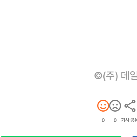
©(주) 데
기사 공
0
0