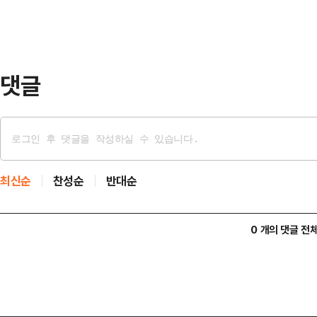
은 구형량이다.윤 전 의원은 2017~
터 절수 설비 관련 법령 개정 등을 
이용로 …
댓글
최신순
찬성순
반대순
0 개의 댓글 전