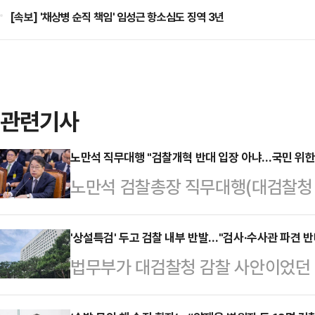
[속보] '채상병 순직 책임' 임성근 항소심도 징역 3년
관련기사
노만석 직무대행 "검찰개혁 반대 입장 아냐…국민 위한 검
노만석 검찰총장 직무대행(대검찰청
지 않는단 취지의 입장을 밝혔다.노
열린 법제사법위원회 대검찰청 국정감
'상설특검' 두고 검찰 내부 반발…"검사·수사관 파견 반
법무부가 대검찰청 감찰 사안이었던 '
향으로 개혁돼야 한다는 것은 공감하
팡 퇴직금 불기소 외압 의혹'을 상설
는 입장은 아니다"고 말했다.그는 이