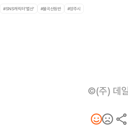
#SNS캐릭터‘별산’
#불곡산등반
#양주시
©(주) 데