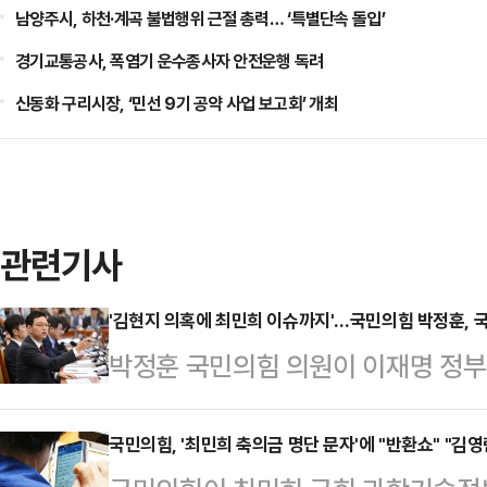
남양주시, 하천·계곡 불법행위 근절 총력… ‘특별단속 돌입’
경기교통공사, 폭염기 운수종사자 안전운행 독려
신동화 구리시장, ‘민선 9기 공약 사업 보고회’ 개최
관련기사
'김현지 의혹에 최민희 이슈까지'…국민의힘 박정훈, 
박정훈 국민의힘 의원이 이재명 정부
보이고 있다. 이재명 정권의 실세로
향한 의혹들을 제기하며 주목받은데다
국민의힘, '최민희 축의금 명단 문자'에 "반환쇼" "김영