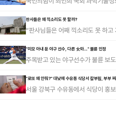
국민의힘이 최민희 국회 과학기술
기술정보방송통신위원회 위원장의 자
기관 및 기업 관계자들의 축의금 명
본부장 사퇴의 건을 이슈로 띄우면서
에 포착된 것과 관련해 "김영란법(부
판사들은 왜 끽소리도 못 할까?
에서도 최근 박 의원의 활약을 인정
“판사님들은 어째 끽소리도 못 하고 
하며 맹공을 퍼붓고 있다.서울신문이
국감에 초점을 맞춘 질의가 좀 더 
고 있고, 사법권의 독립과 권위를 무
은 26일 국회 본회의장에서 텔레그
에 따르면 박정훈 의원은 국…
가요! 기백도 없고 분노할 줄도 모르
"미모 아내 둔 야구 선수, 다른 女와..." 불륜 인정
등의 이름과 액수가 적힌 명단을 보좌
주목받고 있는 야구선수가 불륜 보도
치 패거리들이 겁나는가요? 후환이 두
원은 입금 완료", "90만원은 김 
일 일본 주간지 주간문춘은 주니치 
겸 변호사 이상민(향년 67세, 대전,
에 최 위원장 측(의원실)…
주고받은 메시지를 공개하며 "이번 F
"로또 왜 안줘?" 대낮에 수유동 식당서 칼부림, 부부 
이다. 한낱 공무원 월급쟁이들로 전
서울 강북구 수유동에서 식당이 홍
취를 주목하고 있는 야나기가 정작 
얼굴 들 수 없게 한 호통이다.대법
이유로 식당 주인 부부를 흉기로 살해
상황"이라고 보도했다.특히 야나기가 
의 도…
서울강북경찰서는 26일 오후 2시쯤 
혼해 두 아들을 양육 중인 터라 더욱