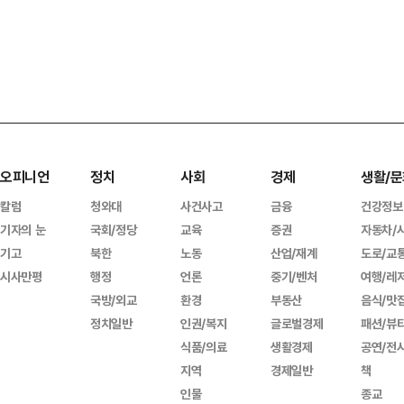
오피니언
정치
사회
경제
생활/문
칼럼
청와대
사건사고
금융
건강정보
기자의 눈
국회/정당
교육
증권
자동차/
기고
북한
노동
산업/재계
도로/교
시사만평
행정
언론
중기/벤처
여행/레
국방/외교
환경
부동산
음식/맛
정치일반
인권/복지
글로벌경제
패션/뷰
식품/의료
생활경제
공연/전
지역
경제일반
책
인물
종교