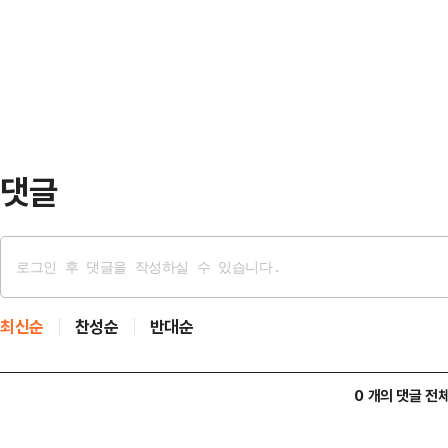
이다. A씨의 흉기에 찔린 식당 주인
미디어(SNS)에 "이번 일로 저의 
으나 중태다.한 목격자는 "현금 결제
팬 여러분과 …
데, A씨가 카드 결제를 한 뒤 왜 
다"고 전했다. 인근 주민은 "처음에
제 손님에게만 …
댓글
최신순
찬성순
반대순
0 개의 댓글 전