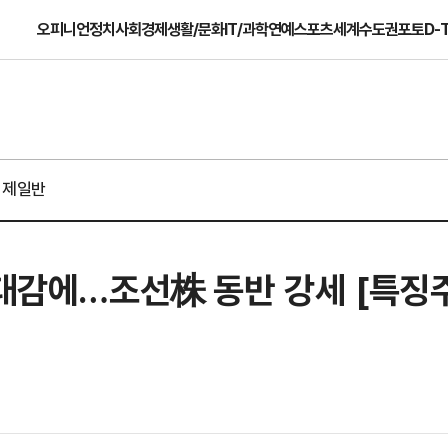
오피니언
정치
사회
경제
생활/문화
IT/과학
연예
스포츠
세계
수도권
포토
D-
경제일반
기대감에…조선株 동반 강세 [특징