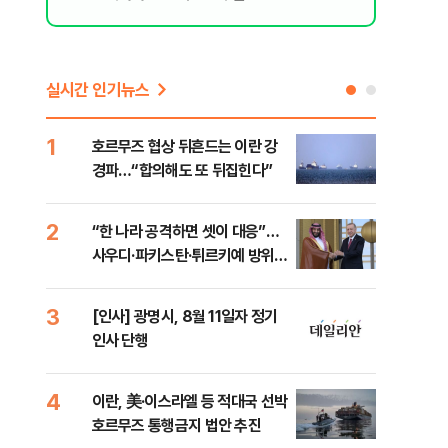
실시간 인기뉴스
1
6
호르무즈 협상 뒤흔드는 이란 강
美 
경파…“합의해도 또 뒤집힌다”
일자
2
7
“한 나라 공격하면 셋이 대응”…
"실
사우디·파키스탄·튀르키예 방위동
투협
맹 출범
분석
3
8
[인사] 광명시, 8월 11일자 정기
北 
인사 단행
미일
다”
4
9
이란, 美·이스라엘 등 적대국 선박
[데
호르무즈 통행금지 법안 추진
켜진