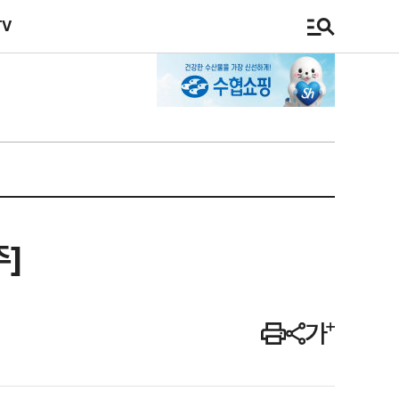
TV
주]