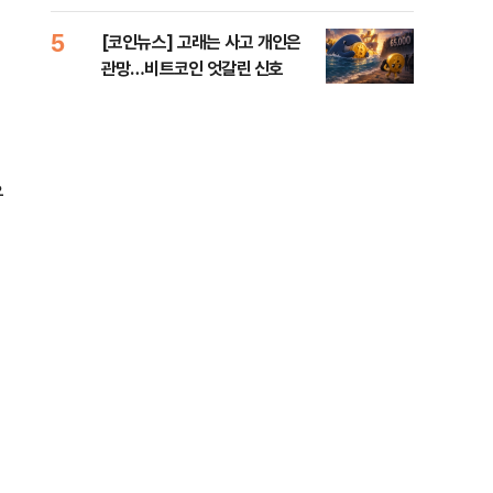
오른
5
10
[코인뉴스] 고래는 사고 개인은
“우
관망…비트코인 엇갈린 신호
러…
우