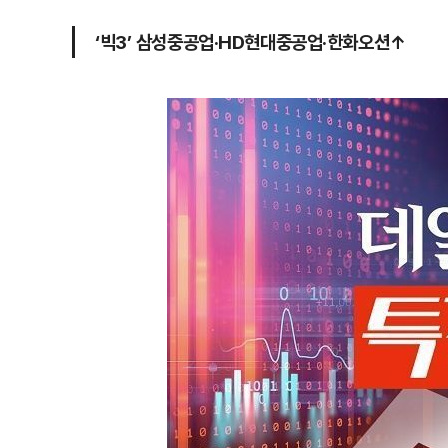
‘빅3’ 삼성중공업·HD현대중공업·한화오션↑