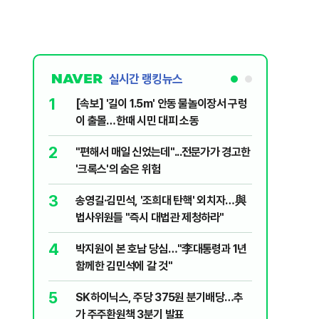
실시간 랭킹뉴스
1
6
[속보] '길이 1.5m' 안동 물놀이장서 구렁
'국장만 
이 출몰…한때 시민 대피 소동
'부글부글
2
7
"편해서 매일 신었는데"...전문가가 경고한
“우크라
'크록스'의 숨은 위험
유 3만t
3
8
송영길·김민석, '조희대 탄핵' 외치자…與
정청래 "
법사위원들 "즉시 대법관 제청하라"
민석 "자
4
9
박지원이 본 호남 당심…"李대통령과 1년
이란, 美
함께한 김민석에 갈 것"
즈 통행금
5
10
SK하이닉스, 주당 375원 분기배당…추
[데일리 
가 주주환원책 3분기 발표
민...홈