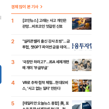
경제 많이 본 기사
지
1
[코인뉴스] 고래는 사고 개인은
관망…비트코인 엇갈린 신호
2
"실리콘밸리 출신 강사 초빙"…금
투협, 챗GPT·파이썬 금융 데이터
분석 과정 개설
3
'국장만 하라고?'…ISA 세제개편
에 개미 '부글부글'
4
VR로 추락·협착 체험…현대모비
스, ‘사고 없는 일터’ 만든다
5
[데일리안 오늘뉴스 종합] 美, 포