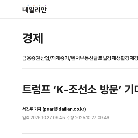
경제
금융
증권
산업/재계
중기/벤처
부동산
글로벌경제
생활경제
트럼프 ‘K-조선소 방문’ 
서진주 기자 (pearl@dailian.co.kr)
입력 2025.10.27 09:45 수정 2025.10.27 09:46