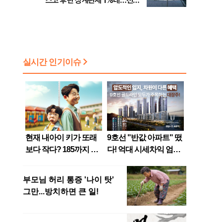
스코 후판 상계관세 1%대…천하
람, 의원 최초 논산훈련소 2박3일
'입소'