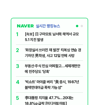
실시간 랭킹뉴스
1
6
[속보] 日 구마모토 남서쪽 해역서 규모
삼전닉스
5.1 지진 발생
금 1조원
2
7
'화장실서 쓰러진 채 발견' 킥복싱 연습 경
李대통령 
기하던 男학생, 사고 12일 만에 사망
음날 이어
3
8
부동산·주식 민심 어찌할고…세제개편안
검찰청에 
에 민주당도 '당혹'
처리하나요
4
9
'빅쇼트' 마이클 버리 "美 증시, 1987년
​"정청래
블랙먼데이급 폭락 가능성"
내부서 나
5
10
李대통령 지지율 47.7%…20대는
2030은
18.8%p 급락 [미디어토마토]
줄 알았나