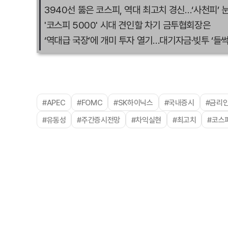
3940선 뚫은 코스피, 역대 최고치 경신…‘사천피’ 눈
'코스피 5000' 시대 견인할 차기 금투협회장은
‘역대급 국장’에 개미 투자 열기…대기자금·빚투 ‘들썩
#APEC
#FOMC
#SK하이닉스
#국내증시
#금리
#유동성
#주간증시전망
#차익실현
#최고치
#코스