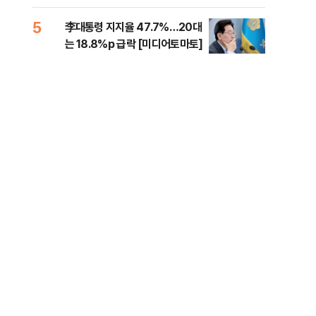
증거 수집" 지적
5
10
李대통령 지지율 47.7%…20대
퇴직
는 18.8%p 급락 [미디어토마토]
터?
준비 