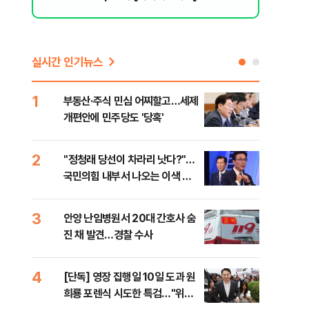
리 헬스]
실시간 인기뉴스
1
6
부동산·주식 민심 어찌할고…세제
긴 
개편안에 민주당도 '당혹'
체 
2
7
​"정청래 당선이 차라리 낫다?"…
경산
국민의힘 내부서 나오는 이색 셈
표 
법
3
8
안양 난임병원서 20대 간호사 숨
[코
진 채 발견…경찰 수사
역설
4
9
[단독] 영장 집행일 10일 도과 원
[속
희룡 포렌식 시도한 특검…"위법
27