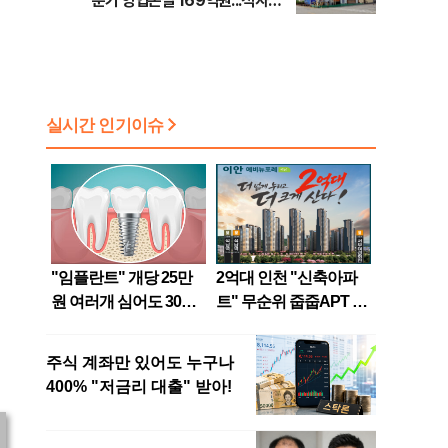
분기 영업손실 169억원...적자지
속
이