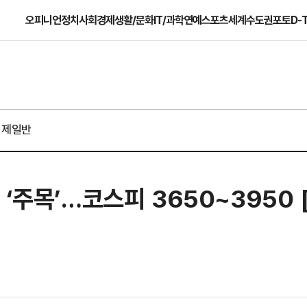
오피니언
정치
사회
경제
생활/문화
IT/과학
연예
스포츠
세계
수도권
포토
D-
경제일반
‘주목’…코스피 3650~3950 