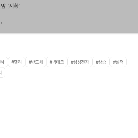
앞 [시황]
’
인하
#랠리
#반도체
#빅테크
#삼성전자
#상승
#실적
피