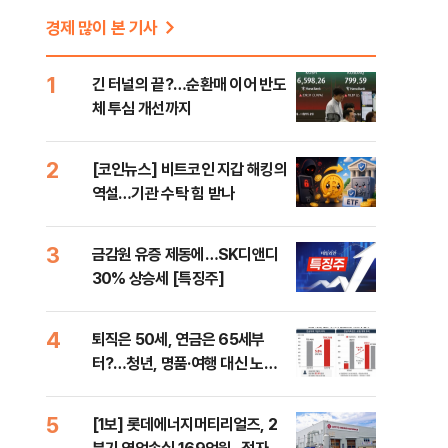
경제 많이 본 기사
1
긴 터널의 끝?…순환매 이어 반도
체 투심 개선까지
2
[코인뉴스] 비트코인 지갑 해킹의
역설…기관 수탁 힘 받나
3
금감원 유증 제동에…SK디앤디
30% 상승세 [특징주]
4
퇴직은 50세, 연금은 65세부
터?…청년, 명품·여행 대신 노후
준비 [Now 2.30]
5
[1보] 롯데에너지머티리얼즈, 2