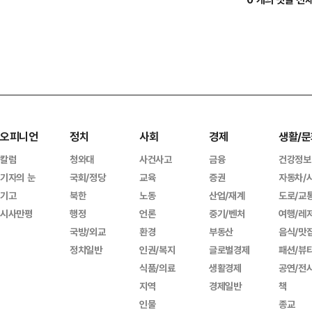
오피니언
정치
사회
경제
생활/문
칼럼
청와대
사건사고
금융
건강정보
기자의 눈
국회/정당
교육
증권
자동차/
기고
북한
노동
산업/재계
도로/교
시사만평
행정
언론
중기/벤처
여행/레
국방/외교
환경
부동산
음식/맛
정치일반
인권/복지
글로벌경제
패션/뷰
식품/의료
생활경제
공연/전
지역
경제일반
책
인물
종교