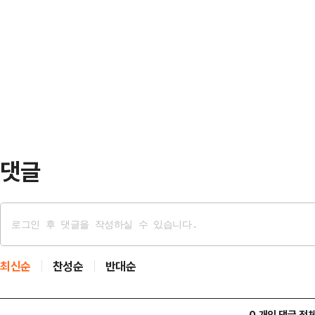
격에 되돌아간 것으로 알려졌다.24일
정상화특위 위원장을 맡아 첫 현장으
19일 오전 강원도 중부전선 일대에서
나오면서 주변 지역과 마찬가지로 주
에 귀순 의사를 밝혔다. 이후 무장한
원을 느낄 수 있었다"고 밝혔…
감시초소(GP) 앞 200m 지점까지
출동한 추격조로 추정된다. 우리 군
에 따라 경…
댓글
최신순
찬성순
반대순
0 개의 댓글 전