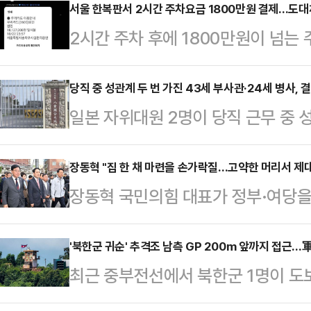
변씨는 지난 2023년 6월2일 지인
서울 한복판서 2시간 주차요금 1800만원 결제…도대
2시간 주차 후에 1800만원이 넘는
도 프놈펜 인근 칸달주의 한 공사장에
일 데일리안에 접수된 제보에 따르면, 
태로 발견됐다.캄보디아 현지 경찰은
울 송파구 잠실본동의 노상 공영주차
당직 중 성관계 두 번 가진 43세 부사관·24세 병사, 
체포했다. 이들은 변씨가 자신들이 
일본 자위대원 2명이 당직 근무 중 
다.식사를 마치고 나온 A씨는 밤 1
던 중 발작을 일으켜 사망했으며 이
받게 됐다.22일 오키나와타임즈 등
해 주차요금을 조회했다. 당시 조회된
지만 시신 발견 …
부사관 A(43·남)씨와 병사 B(24·
장동혁 "집 한 채 마련을 손가락질…고약한 머리서 제대
로 결제를 마친 뒤 A씨는 깜짝 놀랐다
장동혁 국민의힘 대표가 정부·여당을
내렸다.제15고사특과연대 소속인 이들
결제됐기 때문이다.A씨는 데일리안과
게걸스럽게 집어먹다가 접시까지 삼켜 
4일 당직 근무 중 부대에서 성관계를
을 결…
이라고 손가락질하는 고약한 머리에서
'북한군 귀순' 추격조 남측 GP 200m 앞까지 접근…
부대에 스스로 신고하면서 드러났다. 
최근 중부전선에서 북한군 1명이 도
다"고 질타했다.장동혁 대표는 24
고 반성의 뜻을 나타내고 있다"고 전
추정되는 북한군 2명이 군사분계선(
뉴타운) 5구역에서 서울시와 부동산