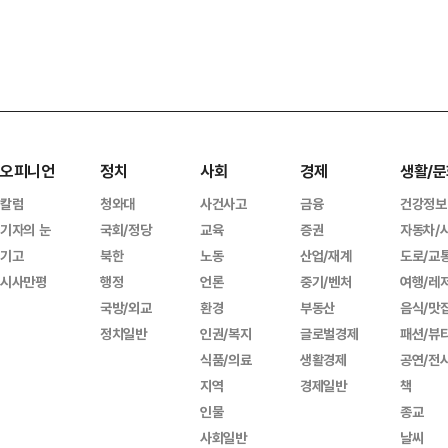
오피니언
정치
사회
경제
생활/문
칼럼
청와대
사건사고
금융
건강정보
기자의 눈
국회/정당
교육
증권
자동차/
기고
북한
노동
산업/재계
도로/교
시사만평
행정
언론
중기/벤처
여행/레
국방/외교
환경
부동산
음식/맛
정치일반
인권/복지
글로벌경제
패션/뷰
식품/의료
생활경제
공연/전
지역
경제일반
책
인물
종교
사회일반
날씨