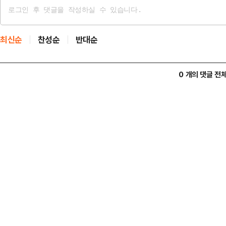
최신순
찬성순
반대순
0 개의 댓글 전