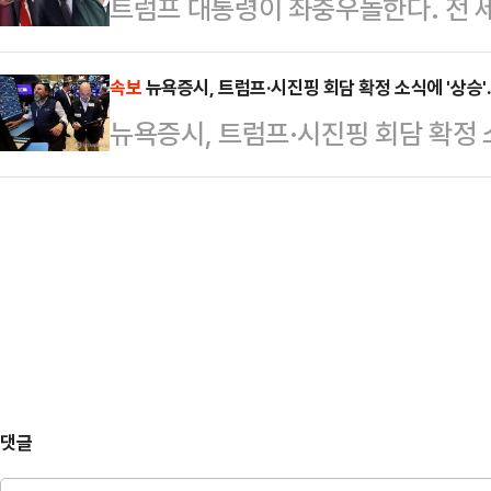
트럼프 대통령이 좌충우돌한다. 전 
다. 하지만 최 위원장은 "필요하다면
고 반성의 뜻을 나타내고 있다"고 전
한다. 이게 “미국을 다시 위대하게”
있다.문진석 민주당 원내운영수석부대
국은 군사동맹일 뿐 아니라, 자유·민
속보
뉴욕증시, 트럼프·시진핑 회담 확정 소식에 '상승'
위원장과 관련된 논란에 대해 "원내 
뉴욕증시, 트럼프·시진핑 회담 확정 
대적 영향을 미치는 미국과 함께 가
"조만간 김병기 원내대표의 의견 표명
날까지 그렇게 해야 하고, 통일 자체
의원도 이날 CBS …
만 트럼프의 움직임이 한국에 줄 수 
과 미국이 아니라, 한국과 트럼프 간
럼프는 김정은…
댓글