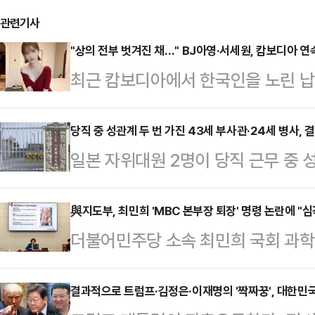
관련기사
"상의 전부 벗겨진 채…" BJ아영·서세원, 캄보디아 
최근 캄보디아에서 한국인을 노린 납
년 전 고(故) BJ아영(본명 변아영)
변씨는 지난 2023년 6월2일 지인
당직 중 성관계 두 번 가진 43세 부사관·24세 병사, 
일본 자위대원 2명이 당직 근무 중 
도 프놈펜 인근 칸달주의 한 공사장에
받게 됐다.22일 오키나와타임즈 등
태로 발견됐다.캄보디아 현지 경찰은
부사관 A(43·남)씨와 병사 B(24·
與지도부, 최민희 'MBC 본부장 퇴장' 명령 논란에 "심
체포했다. 이들은 변씨가 자신들이 
더불어민주당 소속 최민희 국회 과
내렸다.제15고사특과연대 소속인 이들
던 중 발작을 일으켜 사망했으며 이
로 열린 MBC 국정감사에서 자신에
4일 당직 근무 중 부대에서 성관계를
지만 시신 발견 …
장시킨 데 대해 여당 내에서도 최 
결과적으로 트럼프·김정은·이재명의 '짝짜꿍', 대한민
부대에 스스로 신고하면서 드러났다. 