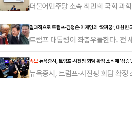
더불어민주당 소속 최민희 국회 과
내렸다.제15고사특과연대 소속인 이들
던 중 발작을 일으켜 사망했으며 이
로 열린 MBC 국정감사에서 자신에
4일 당직 근무 중 부대에서 성관계를
지만 시신 발견 …
장시킨 데 대해 여당 내에서도 최 
결과적으로 트럼프·김정은·이재명의 '짝짜꿍', 대한민
부대에 스스로 신고하면서 드러났다. 
트럼프 대통령이 좌충우돌한다. 전 
다. 하지만 최 위원장은 "필요하다면
고 반성의 뜻을 나타내고 있다"고 전
한다. 이게 “미국을 다시 위대하게”
있다.문진석 민주당 원내운영수석부대
국은 군사동맹일 뿐 아니라, 자유·민
속보
뉴욕증시, 트럼프·시진핑 회담 확정 소식에 '상승'
위원장과 관련된 논란에 대해 "원내 
뉴욕증시, 트럼프·시진핑 회담 확정 
대적 영향을 미치는 미국과 함께 가
"조만간 김병기 원내대표의 의견 표명
날까지 그렇게 해야 하고, 통일 자체
의원도 이날 CBS …
만 트럼프의 움직임이 한국에 줄 수 
과 미국이 아니라, 한국과 트럼프 간
럼프는 김정은…