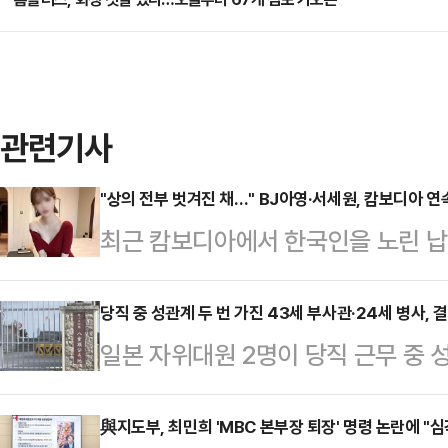
관련기사
"상의 전부 벗겨진 채…" BJ아영·서세원, 캄보디아 
최근 캄보디아에서 한국인을 노린 납
년 전 고(故) BJ아영(본명 변아영)
변씨는 지난 2023년 6월2일 지인
당직 중 성관계 두 번 가진 43세 부사관·24세 병사, 
일본 자위대원 2명이 당직 근무 중 
도 프놈펜 인근 칸달주의 한 공사장에
받게 됐다.22일 오키나와타임즈 등
태로 발견됐다.캄보디아 현지 경찰은
부사관 A(43·남)씨와 병사 B(24·
與지도부, 최민희 'MBC 본부장 퇴장' 명령 논란에 "심
체포했다. 이들은 변씨가 자신들이 