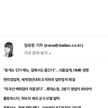
임유정 기자 (irene@dailian.co.kr)
기사 모아 보기 >
"휴게소 인기 메뉴, 집에서도 즐긴다"…식품업계, HMR 경쟁
편의점업계, 세계청년대회 조직위와 업무협약 체결
"외국인·백화점이 이끌었다"…롯데쇼핑, 2분기 영업익 899억
롤링파스타, 파브리 셰프 공식 모델 발탁
홈플러스, 회생 첫발 뗐다…오늘부터 67개 점포 가오픈