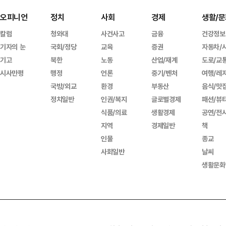
오피니언
정치
사회
경제
생활/문
칼럼
청와대
사건사고
금융
건강정보
기자의 눈
국회/정당
교육
증권
자동차/
기고
북한
노동
산업/재계
도로/교
시사만평
행정
언론
중기/벤처
여행/레
국방/외교
환경
부동산
음식/맛
정치일반
인권/복지
글로벌경제
패션/뷰
식품/의료
생활경제
공연/전
지역
경제일반
책
인물
종교
사회일반
날씨
생활문화