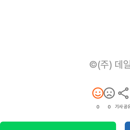
©(주) 데
기사 공
0
0