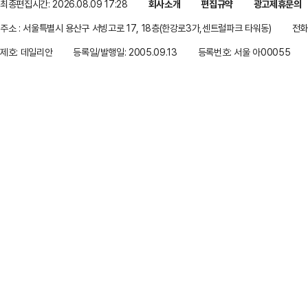
최종편집시간: 2026.08.09 17:28
회사소개
편집규약
광고제휴문의
주소 : 서울특별시 용산구 서빙고로 17, 18층(한강로3가,센트럴파크 타워동)
전화 
제호: 데일리안
등록일/발행일: 2005.09.13
등록번호: 서울 아00055