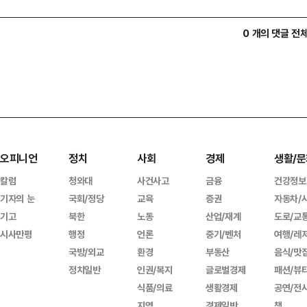
0 개의 댓글 전
오피니언
정치
사회
경제
생활/문
칼럼
청와대
사건사고
금융
건강정보
기자의 눈
국회/정당
교육
증권
자동차/
기고
북한
노동
산업/재계
도로/교
시사만평
행정
언론
중기/벤처
여행/레
국방/외교
환경
부동산
음식/맛
정치일반
인권/복지
글로벌경제
패션/뷰
식품/의료
생활경제
공연/전
지역
경제일반
책