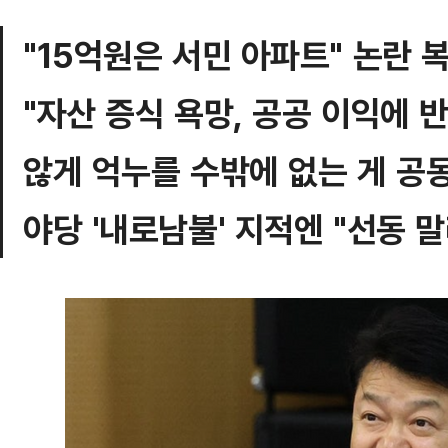
"15억원은 서민 아파트" 논란 
"자산 증식 욕망, 공공 이익에 
않게 억누를 수밖에 없는 게 공
야당 '내로남불' 지적엔 "선동 말