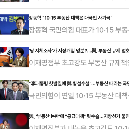
비판이 나왔다지난 20일 생방송한 
TV’에서 진행자인 신주호 국민의힘 
장동혁 "10·15 부동산 대책은 대국민 사기극"
장동혁 국민의힘 대표가 10·15 부동
자들만 집을 살 수 있는 구조로 굳
이 증명되고 있다며 "국민이 신뢰하
것이 결국 ‘서울의 귀족화’ 아니냐는
다"고 경고했다.장동혁 대표는 23
'당 자체조사'가 시장개입 명분?…與, 부동산 규제 엄
‘나라가TV’의 패널로 출연한 최수영
이재명정부 초고강도 부동산 규제책인 '
"수억 수십억 빚내서 집 사는 게 
상대책위원장이 다시 소환되는 것”이라
자 여당이 부랴부랴 주택 공급책 마
초고가 아파트를 갖고 있고, 집값이 
나가고 금수…
규제·공급책이 수차례 실패했던 과거와
"李대통령 헛발질에 與 횡설수설"…부동산 때리는 국
우롱한 이상경 국토부 차관은 갭투자
국민의힘이 연일 10·15 부동산 대
결과를 시장개입의 명분으로 삼았다.
어 "'나는 되지만, 국민은 안 된다',
명 정부가 확실한 공급대책 없이 수
당근을 건네는 상황이 이어지는 가운
국이지만 …
의 주거사다리를 무너뜨려 '내 집 마
與, '부동산 논란'에 "공급대책" 뒷수습…지방선거 불
다.22일 정치권에 따르면 민주당은 
이재명정부가 내놓은 초고강도 10·1