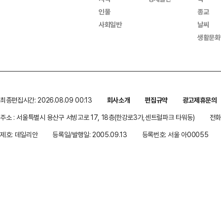
인물
종교
사회일반
날씨
생활문화
최종편집시간: 2026.08.09 00:13
회사소개
편집규약
광고제휴문의
주소 : 서울특별시 용산구 서빙고로 17, 18층(한강로3가,센트럴파크 타워동)
전화 
제호: 데일리안
등록일/발행일: 2005.09.13
등록번호: 서울 아00055