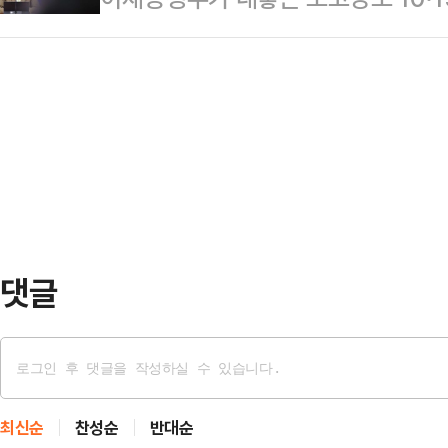
순 비판에만 그치지 않고 국민의힘은
으로 묶고, 강력한 대출규제책을 시
불어민주당이 당내 비상대응기구를 꾸
울시당 차원에서 두 개의 특별위원
타 수도권 내 …
울시장 선거를 앞두고 정부가 서울의
압박하고 있다. 이를 통해 정부·여
하자 부랴부랴 뒷수습에 나선 것으로
겠다는 계산이 깔린 것으로 풀이된다
시장에서 현 정부 임기 내 가시적인 
으로 하는 '부동산 정책…
다.한정애 민주당 정책위의장은 21
폭등, 부동산 버블로 중산층, 서민
다"며 "이재명정부 들…
댓글
최신순
찬성순
반대순