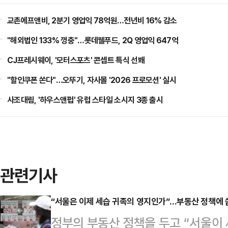
교촌에프앤비, 2분기 영업익 78억원…전년비 16% 감소
"해외법인 133% 껑충"…롯데웰푸드, 2Q 영업익 647억
CJ프레시웨이, '모터스포츠' 콘셉트 특식 선봬
"할인쿠폰 쏜다"…오뚜기, 자사몰 '2026 프로모션' 실시
사조대림, '하우스앤펍' 유럽 스타일 소시지 3종 출시
관련기사
“서울은 이제 세습 귀족의 영지인가”...부동산 정책에
정부의 부동산 정책을 두고 “서울이