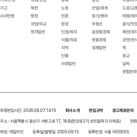
기고
북한
노동
산업/재계
도로/교
시사만평
행정
언론
중기/벤처
여행/레
국방/외교
환경
부동산
음식/맛
정치일반
인권/복지
글로벌경제
패션/뷰
식품/의료
생활경제
공연/전
지역
경제일반
책
인물
종교
사회일반
날씨
생활문화
최종편집시간: 2026.08.07 14:15
회사소개
편집규약
광고제휴문의
주소 : 서울특별시 용산구 서빙고로 17, 18층(한강로3가,센트럴파크 타워동)
전화 
제호: 데일리안
등록일/발행일: 2005.09.13
등록번호: 서울 아00055