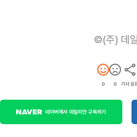
©(주) 데
기사 공
0
0
네이버에서 데일리안 구독하기