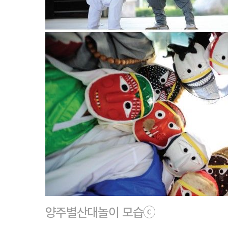
양주별산대놀이 모습ⓒ