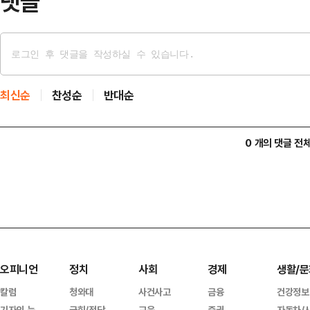
댓글
최신순
찬성순
반대순
0 개의 댓글 전
오피니언
정치
사회
경제
생활/문
칼럼
청와대
사건사고
금융
건강정보
기자의 눈
국회/정당
교육
증권
자동차/