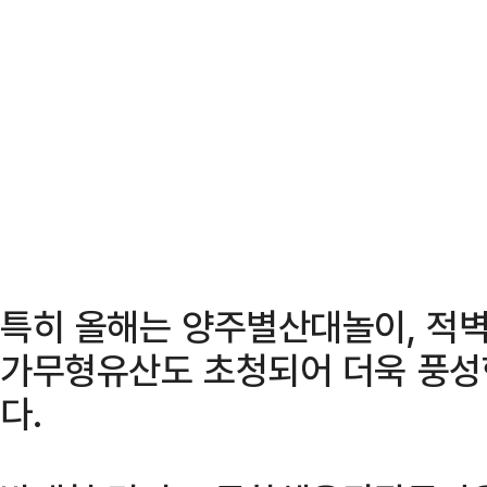
특히 올해는 양주별산대놀이, 적벽가
가무형유산도 초청되어 더욱 풍성
다.