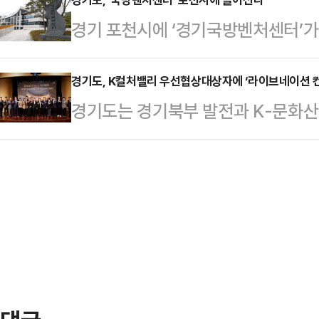
성 계획안과 2026년도 300억원을
을 인증하면 월 10만원을 지급하는
경기 포천시에 ‘경기국방벤처센터’가
원안 가결했다고 23일 밝혔다.주한
아니라 건강관리와 사회참여를 촉진해
에서 방위산업 전문가 등으로 구성된
는 지난 10일 공포․시행된 ‘경기도
하고 있다. 전시는 …
계획과 정부 정책 방향의 정합성, 방
경기도, K컬처밸리 우선협상대상자에 ‘라이브네이션 
및 운영에 관한 조례’에 근거해 기금
경기도는 경기북부 발전과 K-문화산업
경기도 방위산업 발전방안 제안 항목
해 설치됐다.기금 심의위원회는 당
컬처밸리 복합개발사업’ 민간공모 
교 내)를 선정했다고 23일 밝혔다.
위원장으로 경기…
영 기업인 라이브네이션 컨소시엄을 
해 지난 9월 경기북부 10개 시군을
라 도는 ‘글로벌 문화산업 새 시대, 
정부시·동두천시·포천시 등 4개 
이르면 내년 5월 공사를 재개해 K-
터는 경기도가 추진 중인…
전문 공연장’으로 조성할 방침이다.
방송지원센터에서 열린 ‘K-컬처밸리
간담회’에서 “‘케이…