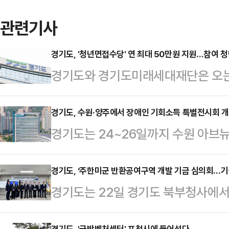
관련기사
경기도, '청년면접수당' 연 최대 50만원 지원…참여 
경기도와 경기도미래세대재단은 오는 
당' 2차 모집을 진행한다고 24일 
접비용 부담을 완화하고, 적극적인 
경기도, 수원·양주에서 장애인 기회소득 특별전시회 
경기도는 24~26일까지 수원 아브뉴
면접수당을 지급하는 사업이다.올해 1
부누림센터에서 ‘기회의 창 너머, 장
청일 기준 주민등록상 주소지가 경기도
한다고 밝혔다.이번 전시는 ‘장애인
경기도, ‘주한미군 반환공여구역 개발 기금 심의회…
업 여부와 관계없이 누구나 신청할 수 
경기도는 22일 경기도 북부청사에서
의 모습을 도민과 함께 나누고, 장애
연 최대 10회의 지원금이 지역화폐로
위원회’를 열고 앞으로 2026년부터 
됐다.장애인 기회소득은 스마트워치를
자리를 비롯해 …
경기도, '국방벤처센터' 포천시에 들어선다