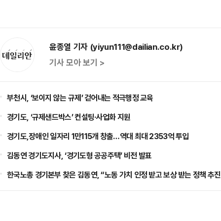
윤종열 기자 (yiyun111@dailian.co.kr)
기사 모아 보기 >
부천시, ‘보이지 않는 규제’ 걷어내는 적극행정 교육
경기도, ‘규제샌드박스’ 컨설팅·사업화 지원
경기도,장애인 일자리 1만115개 창출…역대 최대 2353억 투입
김동연 경기도지사, ‘경기도형 공공주택’ 비전 발표
한국노총 경기본부 찾은 김동연, “노동 가치 인정 받고 보상 받는 정책 추진