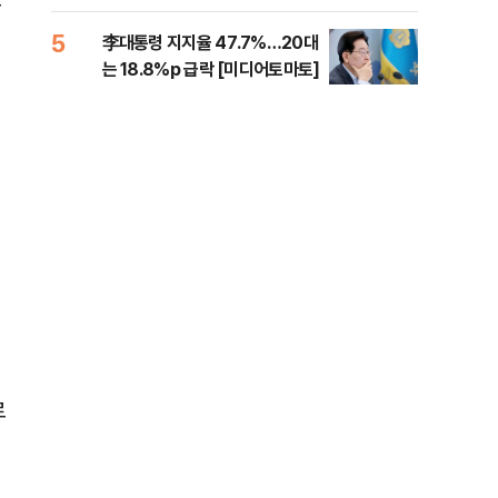
증거 수집" 지적
5
10
李대통령 지지율 47.7%…20대
퇴직
는 18.8%p 급락 [미디어토마토]
터?
준비 
로