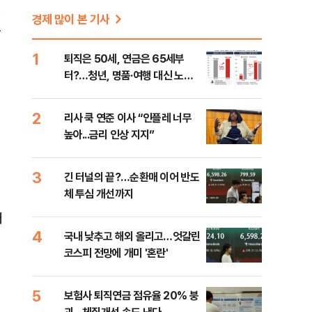
행
경제 많이 본 기사
분
1
퇴직은 50세, 연금은 65세부
터?…청년, 명품·여행 대신 노후
준비 [Now 2.30]
2
리사 쿡 연준 이사 “인플레 너무
높아...금리 인상 지지”
3
긴 터널의 끝?…순환매 이어 반도
체 투심 개선까지
돼
4
국내 낮추고 해외 올리고…엇갈린
코스피 전망에 개미 '혼란'
5
보험사 퇴직연금 점유율 20% 붕