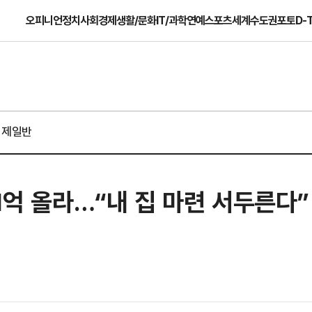
오피니언
정치
사회
경제
생활/문화
IT/과학
연예
스포츠
세계
수도권
포토
D-
경제일반
1억 올라…“내 집 마련 서두른다”