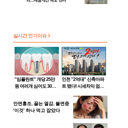
괴…체질개선 속도 낸다