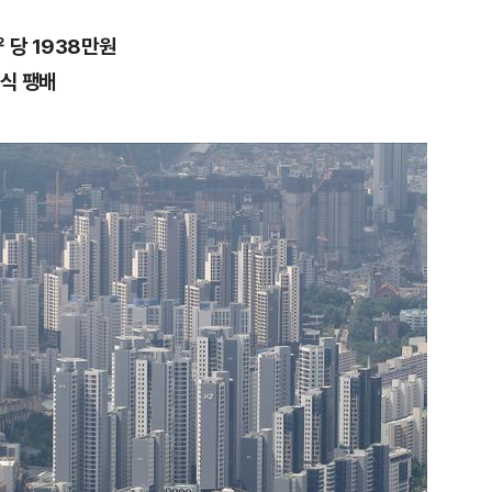
 당 1938만원
인식 팽배