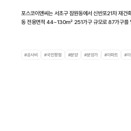
포스코이앤씨는 서초구 잠원동에서 신반포21차 재건축 단
동 전용면적 44~130㎡ 251가구 규모로 87가구
#공사비
#국민평형
#분양
#분양가
#아파트
#