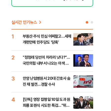
실시간 인기뉴스
1
6
부동산·주식 민심 어찌할고…세제
긴 
개편안에 민주당도 '당혹'
체 
2
7
​"정청래 당선이 차라리 낫다?"…
경산
국민의힘 내부서 나오는 이색 셈
표 
법
3
8
안양 난임병원서 20대 간호사 숨
[코
진 채 발견…경찰 수사
역설
4
9
[단독] 영장 집행일 10일 도과 원
[속
희룡 포렌식 시도한 특검…"위법
27
으