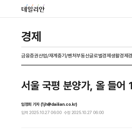
경제
금융
증권
산업/재계
중기/벤처
부동산
글로벌경제
생활경제
서울 국평 분양가, 올 들어 
임정희 기자 (1jh@dailian.co.kr)
입력 2025.10.27 06:00 수정 2025.10.27 06:00