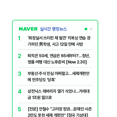
실시간 랭킹뉴스
1
6
'화장실서 쓰러진 채 발견' 킥복싱 연습 경
[속보] 
기하던 男학생, 사고 12일 만에 사망
원…전년
2
7
퇴직은 50세, 연금은 65세부터?…청년,
​"정청래
명품·여행 대신 노후준비 [Now 2.30]
내부서 나
3
8
부동산·주식 민심 어찌할고…세제개편안
꿈쩍 않는
에 민주당도 '당혹'
간다
4
9
삼전닉스 레버리지 열기 식었나…거래대
2030은
금 1조원 밑으로
줄 알았나
리 헬스]
5
10
[전문] 안철수 "고려장 정권…문재인 시즌
“길거리 
2만도 못한 세제 개편안" [정국 기상대]
세입자 ‘발