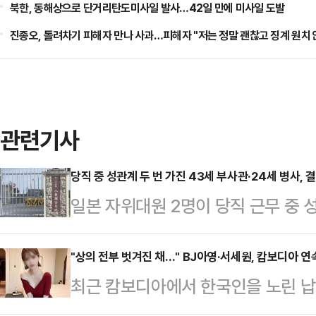
북한, 동해상으로 단거리탄도미사일 발사…42일 만에 미사일 도발
진종오, 돌려차기 피해자 만나 사과…피해자 "저는 정말 괜찮고 징계 원치 
관련기사
당직 중 성관계 두 번 가진 43세 부사관·24세 병사, 
일본 자위대원 2명이 당직 근무 중 
받게 됐다.22일 오키나와타임즈 등
부사관 A(43·남)씨와 병사 B(24·
"상의 전부 벗겨진 채…" BJ아영·서세원, 캄보디아 
최근 캄보디아에서 한국인을 노린 납
내렸다.제15고사특과연대 소속인 이들
년 전 고(故) BJ아영(본명 변아영)
4일 당직 근무 중 부대에서 성관계를