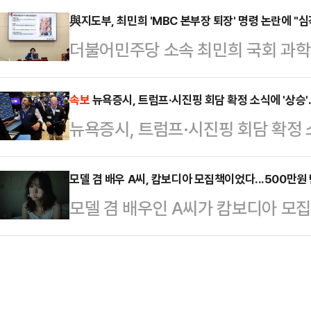
변씨는 지난 2023년 6월2일 지인
與지도부, 최민희 'MBC 본부장 퇴장' 명령 논란에 "심
부대에 스스로 신고하면서 드러났다. 
더불어민주당 소속 최민희 국회 과
도 프놈펜 인근 칸달주의 한 공사장에
고 반성의 뜻을 나타내고 있다"고 전
로 열린 MBC 국정감사에서 자신에
태로 발견됐다.캄보디아 현지 경찰은
장시킨 데 대해 여당 내에서도 최 
속보
뉴욕증시, 트럼프·시진핑 회담 확정 소식에 '상승'
체포했다. 이들은 변씨가 자신들이 
뉴욕증시, 트럼프·시진핑 회담 확정 
다. 하지만 최 위원장은 "필요하다면
던 중 발작을 일으켜 사망했으며 이
있다.문진석 민주당 원내운영수석부대
지만 시신 발견 …
모델 겸 배우 A씨, 캄보디아 모집책이었다...500만원
위원장과 관련된 논란에 대해 "원내 
모델 겸 배우인 A씨가 캄보디아 모
"조만간 김병기 원내대표의 의견 표명
일고 있다.22일 동아일보에 따르면 
의원도 이날 CBS …
서 일본어 통역을 구한다"고 제안했다
한 B씨는 아파트로 유인당한 후 남성