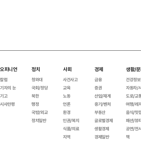
오피니언
정치
사회
경제
생활/문
칼럼
청와대
사건사고
금융
건강정보
기자의 눈
국회/정당
교육
증권
자동차/
기고
북한
노동
산업/재계
도로/교
시사만평
행정
언론
중기/벤처
여행/레
국방/외교
환경
부동산
음식/맛
정치일반
인권/복지
글로벌경제
패션/뷰
식품/의료
생활경제
공연/전
지역
경제일반
책