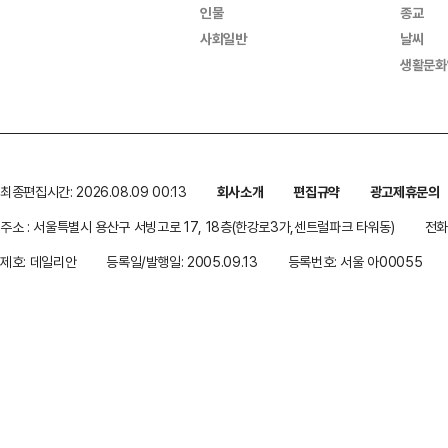
인물
종교
사회일반
날씨
생활문화
최종편집시간: 2026.08.09 00:13
회사소개
편집규약
광고제휴문의
주소 : 서울특별시 용산구 서빙고로 17, 18층(한강로3가,센트럴파크 타워동)
전화 
제호: 데일리안
등록일/발행일: 2005.09.13
등록번호: 서울 아00055