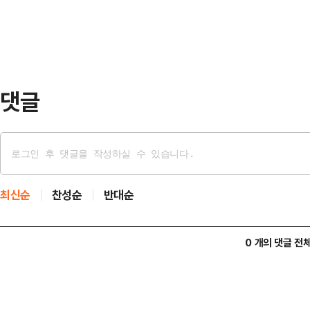
권을 뺏겼다.이후 감금된 B씨는 성
못한 날에는 욕설과 폭행을 당하기도 
로부터 500만원을 받고 B씨를 유
보디아에 도착한 후…
댓글
최신순
찬성순
반대순
0 개의 댓글 전