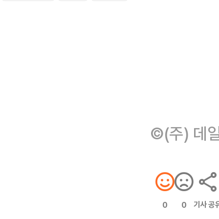
©(주) 데
기사 공
0
0