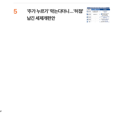
5
10
'주가 누르기' 막는다더니…'허점'
전세
남긴 세제개편안
어…
,