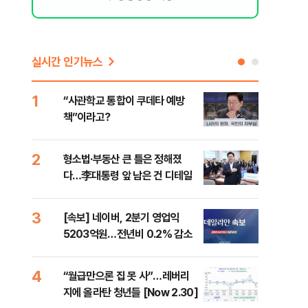
실시간 인기뉴스
1
6
“사관학교 통합이 쿠데타 예방
"삼
책”이라고?
中창
2
7
형소법·부동산 큰 틀은 정해졌
美 
다…李대통령 앞 남은 건 디테일
은 
3
8
[속보] 네이버, 2분기 영업익
"오
5203억원…전년비 0.2% 감소
과정
세제
4
9
“월급만으론 집 못 사”…레버리
미일
지에 올라탄 청년들 [Now 2.30]
로 