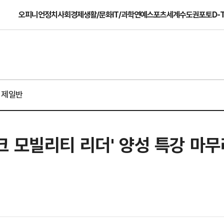
오피니언
정치
사회
경제
생활/문화
IT/과학
연예
스포츠
세계
수도권
포토
D-
경제일반
 모빌리티 리더' 양성 특강 마무