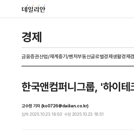
경제
금융
증권
산업/재계
중기/벤처
부동산
글로벌경제
생활경제
한국앤컴퍼니그룹, '하이테크
고수정 기자 (ko0726@dailian.co.kr)
입력 2025.10.23 18:50 수정 2025.10.23 18:51