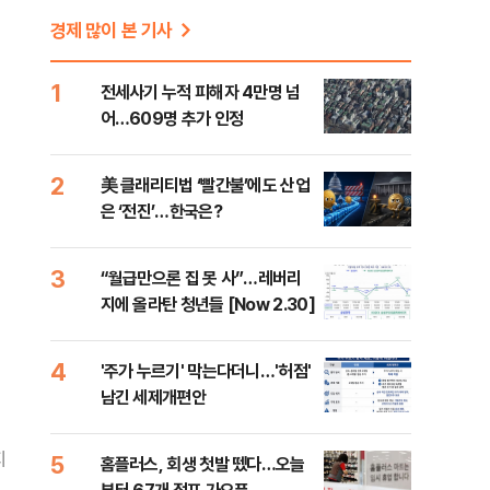
경제 많이 본 기사
1
전세사기 누적 피해자 4만명 넘
어…609명 추가 인정
2
美 클래리티법 ‘빨간불’에도 산업
은 ‘전진’…한국은?
3
“월급만으론 집 못 사”…레버리
지에 올라탄 청년들 [Now 2.30]
4
'주가 누르기' 막는다더니…'허점'
남긴 세제개편안
지
5
홈플러스, 회생 첫발 뗐다…오늘