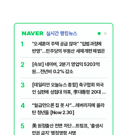
실시간 랭킹뉴스
1
6
"오세훈이 주택 공급 않아" "입법과정에
'무더위 
반영"…민주당의 부동산 세제개편 해법은
속…입추 
[오늘 날
2
7
[속보] 네이버, 2분기 영업익 5203억
"탄약 왜
원…전년비 0.2% 감소
무기고 고
3
8
[데일리안 오늘뉴스 종합] 축구협회 외국
집주인 
인 심판에 성접대 의혹, 李대통령 20대 지
자 보호
지율 하락 의식했나, 삼전닉스 올인은 금
4
9
“월급만으론 집 못 사”…레버리지에 올라
근거는 '
물, SK하이닉스 프리마켓 시초가 논란 재
탄 청년들 [Now 2.30]
부수, 공
점화, 김민석 "과반 승리 가능성 99%" 등
5
10
美 원정출산 전면 차단…트럼프, '출생시
미일 환율
민권 금지' 행정명령 서명
재?