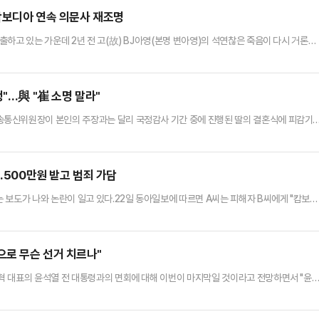
있다"고 전했다. 이어 "조사 및 절차를 엄정하게…
 캄보디아 연속 의문사 재조명
하고 있는 가운데 2년 전 고(故) BJ아영(본명 변아영)의 석연찮은 죽음이 다시 거론되
캄보디아에 입국했다가 나흘 뒤 수도 프놈펜 인근 칸달주의 한 공사장에서 붉은 천에 쌓여 웅
시신 유기 등의 혐의로 중국인 부부를 체포했다. 이들은 변씨가 자신들이 운영하는 병원
으며 이에 당황해 시신을 유기했다고 진술했다.하지만 시신 발견 …
"…與 "崔 소명 말라"
통신위원장이 본인의 주장과는 달리 국정감사 기간 중에 진행된 딸의 결혼식에 피감기
제기했다.김장겸 의원은 23일 국회에서 열린 과방위 국정감사에서 "이진숙 전 방통위원
최민희 의원실에서 연락이 왔다고 한다"고 말했다.그러면서 김 의원은 이 전 위원장과 방통
을 보면 방통위 직원은 이 전 위원장에게 "최 위원장 딸의 혼사가 있다는…
.500만원 받고 범죄 가담
 보도가 나와 논란이 일고 있다.22일 동아일보에 따르면 A씨는 피해자 B씨에게 "캄보디
믿고 A씨와 함께 프놈펜으로 향한 B씨는 아파트로 유인당한 후 남성 3명에게 폭행을 당
 방송을 강요받았고, 목표액을 채우지 못한 날에는 욕설과 폭행을 당하기도 했다.조사 결
 유인해 팔아넘긴 것으로 드러났다.B씨가 캄보디아에 도착한 후…
로 무슨 선거 치르나"
혁 대표의 윤석열 전 대통령과의 면회에 대해 이번이 마지막일 것이라고 전망하면서 "윤
고 일침을 가했다.23일 정치권에 따르면 김재섭 의원은 전날 저녁 YTN라디오 '뉴스 정
 질문에 "내가 아는 선에서는 이번이 마지막인 것 같다"고 답했다.그는 "면회와 관련해서 