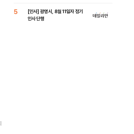
5
10
[인사] 광명시, 8월 11일자 정기
'7
인사 단행
나…
지