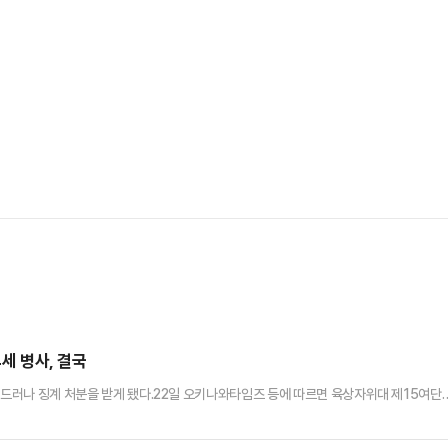
4세 병사, 결국
이 드러나 징계 처분을 받게 됐다.22일 오키나와타임즈 등에 따르면 육상자위대 제15여단
대해 각각 정직 20일 징계 처분을 내렸다.제15고사특과연대 소속인 이들은 상하관계였다.
관계를 가진 것으로 조사됐다.이 사건은 B씨가 부대에 스스로 신고하면서 드러났다. 15여단