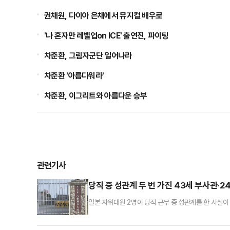
권채원, 다이아 은채에서 뮤지컬 배우로
'나 혼자만 레벨업on ICE' 출연진, 파이팅
차준환, 그림자군단 일어나라
차준환 '아름다워라'
차준환, 이그리트와 아름다운 승부
관련기사
당직 중 성관계 두 번 가진 43세 부사관·2
일본 자위대원 2명이 당직 근무 중 성관계를 한 사실
16일 부사관 A(43·남)씨와 병사 B(24·여)씨에 
2022년 11월1일과 4일 당직 근무 중 부대에서 성