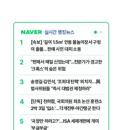
실시간 랭킹뉴스
1
6
[속보] '길이 1.5m' 안동 물놀이장서 구렁
'7번째 
이 출몰…한때 시민 대피 소동
한투·한화 
2
7
"편해서 매일 신었는데"...전문가가 경고한
李대통령,
'크록스'의 숨은 위험
의…"과감
3
8
송영길·김민석, '조희대 탄핵' 외치자…與
박지원이 
법사위원들 "즉시 대법관 제청하라"
함께한 김
4
9
[단독] 천하람, 국회의원 최초 논산 훈련소
정청래 "
2박 3일 '입소'…각개전투·야간행군 한다
민석 "자
5
10
'국장만 하라고?'…ISA 세제개편에 개미
[데일리 
'부글부글'
민...홈