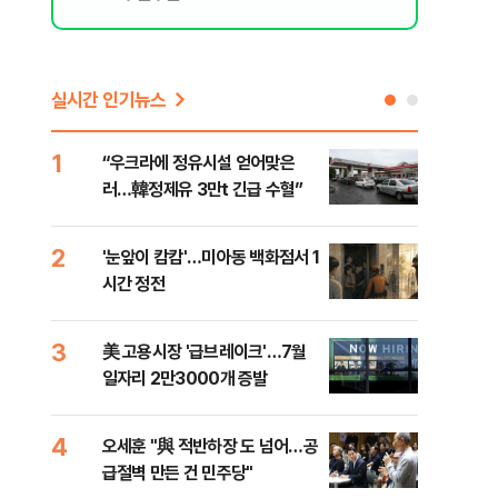
실시간 인기뉴스
1
6
“우크라에 정유시설 얻어맞은
코스
러…韓정제유 3만t 긴급 수혈”
선 
2
7
'눈앞이 캄캄'…미아동 백화점서 1
[단
시간 정전
산 
전투
3
8
美 고용시장 '급브레이크'…7월
'국
일자리 2만3000개 증발
에 
4
9
오세훈 "與 적반하장 도 넘어…공
[내
급절벽 만든 건 민주당"
나기