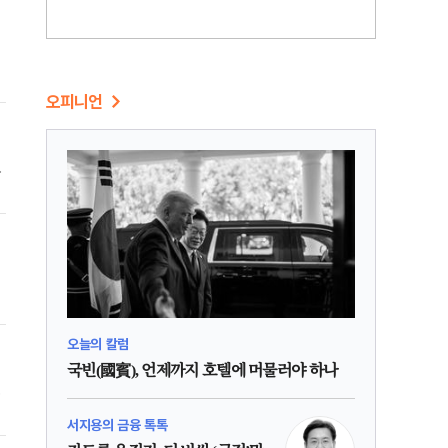
에
오피니언
관
장
위
한
과
오늘의 칼럼
국빈(國賓), 언제까지 호텔에 머물러야 하나
어
면
서지용의 금융 톡톡
매