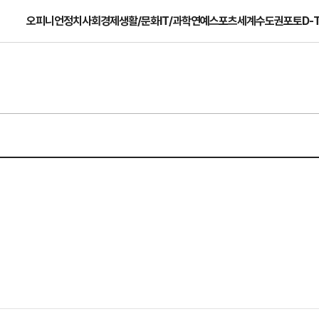
오피니언
정치
사회
경제
생활/문화
IT/과학
연예
스포츠
세계
수도권
포토
D-