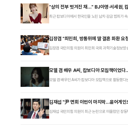
"두 사람 모두 잘못을 인정하고 반성의 뜻을 나타내고 
"상의 전부 벗겨진 채…" BJ아영·서세원,
최근 캄보디아에서 한국인을 노린 납치·감금 범죄가 속출
고 있다.변씨는 지난 2023년 6월2일 지인과 함께 
덩이에 버려진 상태로 발견됐다.캄보디아 현지 경찰은 
서 수액과 혈청 주사를 맞던 중 발작을 일으켜 사망했
김장겸 "최민희, 방통위에 딸 결혼 화환 요청
김장겸 국민의힘 의원이 최민희 국회 과학기술정보방송
인 당시 방송통신위원회에 화환을 요구했다는 의혹을 
으로부터 연락을 받았다"며 "이 전 위원장은 분명히 
직원과의 대화 내용을 공개했다. 이날 공개된 대화 내용
모델 겸 배우 A씨, 캄보디아 모집책이었다..
모델 겸 배우인 A씨가 캄보디아 모집책으로 활동했다는
아 현지에서 일본어 통역을 구한다"고 제안했다. 이를 
뒤 휴대전화와 여권을 뺏겼다.이후 감금된 B씨는 성인
A씨는 이 범죄 조직으로부터 500만원을 받고 B씨를
김재섭 "尹 면회 이번이 마지막…윤어게인으
김재섭 국민의힘 의원이 최근 논란으로 떠올랐던 장동
게인으로 무슨 선거를 치르고 무슨 집권을 하겠느냐"라
승부'에 출연해 장 대표의 윤 전 대통령 면회와 관련한