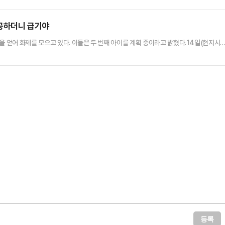
시신 유기 등의 혐의로 중국인 부부를 체포했다. 이들은 변씨가 자신들이 운영하는 병원
으며 이에 당황해 시신을 유기했다고 진술했다.하지만 시신 발견 …
성공하더니 급기야
을 얻어 화제를 모으고 있다. 이들은 두 번째 아이를 계획 중이라고 밝혔다.14일(현지시
7년간 부부 생활을 한 첫 번째 부인 베로니카와 2013년 사별했다. 그 사이에 세 자녀를 두
병으로 세상을 떠났다.이후 중국어를 배우던 중 언어학자인 루 옌잉 박사와 인연을 맺었고,
 나이 차이는 무려 56세. 주변의 시선에도 이들…