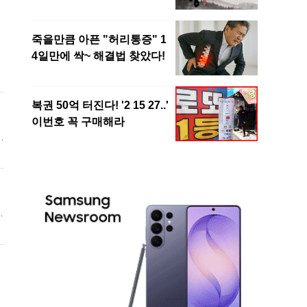
한
과
은
은
선
국
.