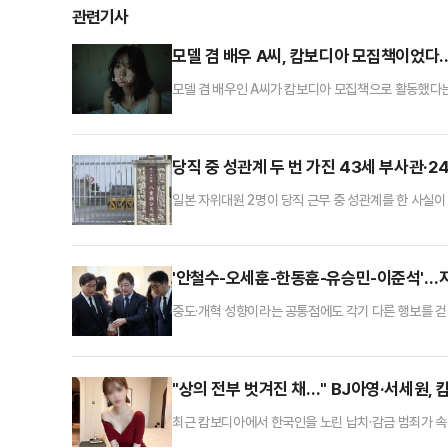
관련기사
모델 겸 배우 A씨, 캄보디아 모집책이었다..
모델 겸 배우인 A씨가 캄보디아 모집책으로 활동했다는
아 현지에서 일본어 통역을 구한다"고 제안했다. 이를 
뒤 휴대전화와 여권을 뺏겼다.이후 감금된 B씨는 성인
A씨는 이 범죄 조직으로부터 500만원을 받고 B씨를
당직 중 성관계 두 번 가진 43세 부사관·2
일본 자위대원 2명이 당직 근무 중 성관계를 한 사실
16일 부사관 A(43·남)씨와 병사 B(24·여)씨에 
2022년 11월1일과 4일 당직 근무 중 부대에서 성
"두 사람 모두 잘못을 인정하고 반성의 뜻을 나타내고 
'안철수-오세훈-한동훈-유승민-이준석'…
중도·개혁 성향이라는 공통점에도 각기 다른 행보를 걷
거 역할론에도 이목이 쏠리고 있다.22일 정치권에 따르면
동시지방선거를 앞두고 실시된 광역단체장선거 여론조사
인천일보 의뢰로 한길리서치가 지난 17~19일 무선전화
"상의 전부 벗겨진 채…" BJ아영·서세원,
최근 캄보디아에서 한국인을 노린 납치·감금 범죄가 속출
고 있다.변씨는 지난 2023년 6월2일 지인과 함께 