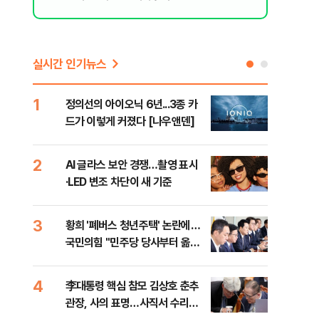
실시간 인기뉴스
1
6
정의선의 아이오닉 6년...3종 카
"정
드가 이렇게 커졌다 [나우앤덴]
갖다
청
2
7
AI 글라스 보안 경쟁…촬영 표시
경기
·LED 변조 차단이 새 기준
최종
3
8
황희 '폐버스 청년주택' 논란에…
"원
국민의힘 "민주당 당사부터 옮겨
해외
라"
내
4
9
李대통령 핵심 참모 김상호 춘추
KD
관장, 사의 표명…사직서 수리는
대…