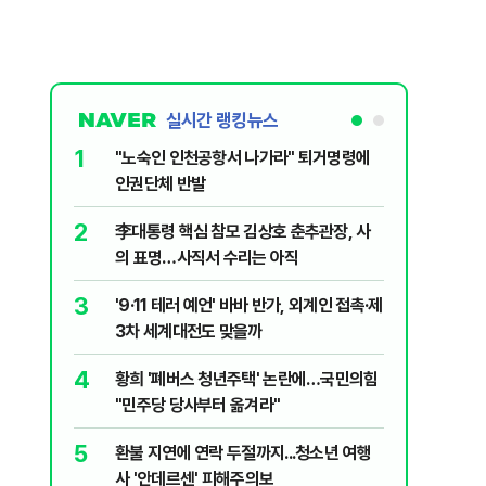
실시간 랭킹뉴스
1
6
"노숙인 인천공항서 나가라" 퇴거명령에
"정청래 
인권단체 반발
여"…이
2
7
李대통령 핵심 참모 김상호 춘추관장, 사
'돌핀' 中
의 표명…사직서 수리는 아직
동해 향
3
8
'9·11 테러 예언' 바바 반가, 외계인 접촉·제
“술 팔게
3차 세계대전도 맞을까
규제 완화
4
9
황희 '폐버스 청년주택' 논란에…국민의힘
정적을 품
"민주당 당사부터 옮겨라"
[기자수첩
5
10
환불 지연에 연락 두절까지...청소년 여행
[속보] '
사 '안데르센' 피해주의보
도 모터보