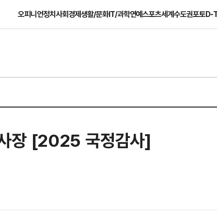
오피니언
정치
사회
경제
생활/문화
IT/과학
연예
스포츠
세계
수도권
포토
D-
사장 [2025 국정감사]