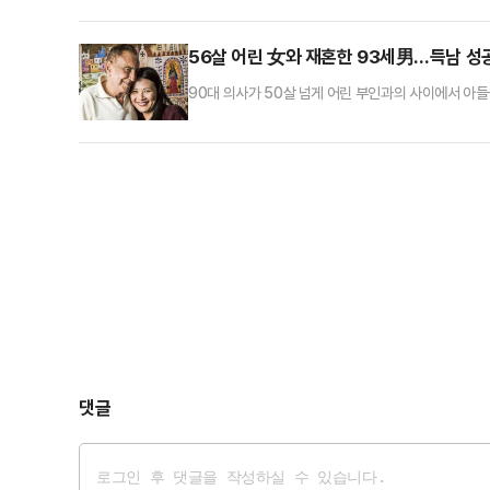
덩이에 버려진 상태로 발견됐다.캄보디아 현지 경찰은 
서 수액과 혈청 주사를 맞던 중 발작을 일으켜 사망했
56살 어린 女와 재혼한 93세男…득남 
90대 의사가 50살 넘게 어린 부인과의 사이에서 아들
간) 호주 헤럴드선 등 외신에 따르면 존 레빈 박사는 5
었는데, 장남 그렉은 2024년 65세의 나이에 루게릭
두 사람은 2014년 결혼했다. 레빈 박사와 루 박사와의
댓글