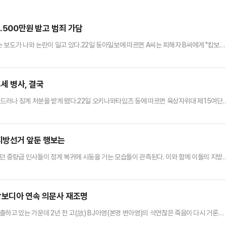
.500만원 받고 범죄 가담
 보도가 나와 논란이 일고 있다.22일 동아일보에 따르면 A씨는 피해자 B씨에게 "캄보디
믿고 A씨와 함께 프놈펜으로 향한 B씨는 아파트로 유인당한 후 남성 3명에게 폭행을 당
 방송을 강요받았고, 목표액을 채우지 못한 날에는 욕설과 폭행을 당하기도 했다.조사 결
 유인해 팔아넘긴 것으로 드러났다.B씨가 캄보디아에 도착한 후…
4세 병사, 결국
이 드러나 징계 처분을 받게 됐다.22일 오키나와타임즈 등에 따르면 육상자위대 제15여단
대해 각각 정직 20일 징계 처분을 내렸다.제15고사특과연대 소속인 이들은 상하관계였다.
관계를 가진 것으로 조사됐다.이 사건은 B씨가 부대에 스스로 신고하면서 드러났다. 15여단
있다"고 전했다. 이어 "조사 및 절차를 엄정하게…
지방선거 앞둔 행보는
던 중량급 인사들이 정계 복귀에 시동을 거는 모습들이 관측된다. 이와 함께 이들의 지방
, 유승민 전 국민의힘 의원은 이른바 '강연 정치'로 정치 행보를 재개한다. 내년 6월 전
에서 경기도지사에는 김동연 현 지사와 유승민 전 의원이 여야에서 각각 선두에 올랐다
 가상번호 90.8%와 유선전화 RDD 9.2%를 통한 자동응답…
 캄보디아 연속 의문사 재조명
하고 있는 가운데 2년 전 고(故) BJ아영(본명 변아영)의 석연찮은 죽음이 다시 거론되
캄보디아에 입국했다가 나흘 뒤 수도 프놈펜 인근 칸달주의 한 공사장에서 붉은 천에 쌓여 웅