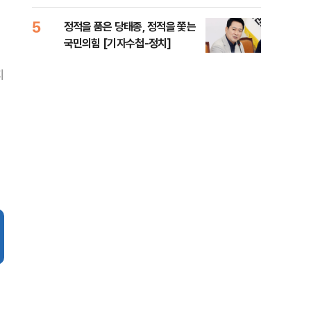
아직
5
10
정적을 품은 당태종, 정적을 쫓는
박지
국민의힘 [기자수첩-정치]
"해
지