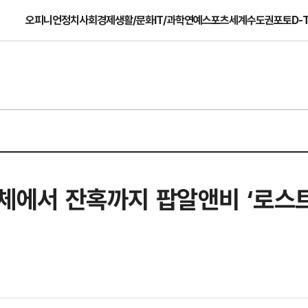
오피니언
정치
사회
경제
생활/문화
IT/과학
연예
스포츠
세계
수도권
포토
D-
·해체에서 잔혹까지 팝알앤비 ‘로스