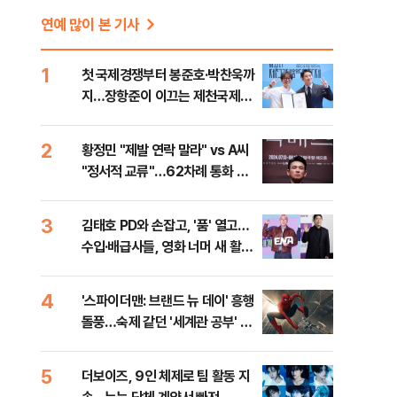
연예 많이 본 기사
1
첫 국제경쟁부터 봉준호·박찬욱까
지…장항준이 이끄는 제천국제음
악영화제 개막 준비 완료 [현장]
2
황정민 "제발 연락 말라" vs A씨
"정서적 교류"…62차례 통화 공
방
3
김태호 PD와 손잡고, '품' 열고…
수입·배급사들, 영화 너머 새 활로
찾는다
4
'스파이더맨: 브랜드 뉴 데이' 흥행
돌풍…숙제 같던 '세계관 공부' 덜
었다 [영화 뷰]
5
더보이즈, 9인 체제로 팀 활동 지