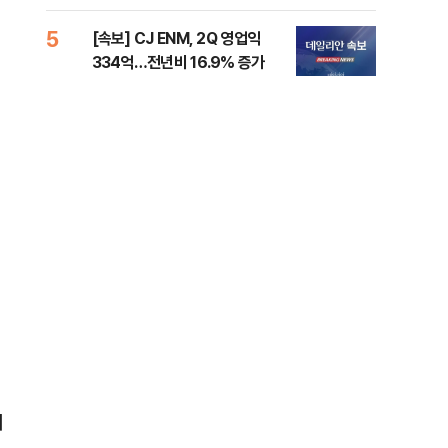
준비 [Now 2.30]
증거
5
10
[속보] CJ ENM, 2Q 영업익
과거
334억…전년비 16.9% 증가
분?
앞에
여