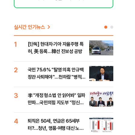
실시간 인기뉴스
1
6
[단독] 현대차·기아 자율주행 특
롯데
허, 美 등록…韓선 진보성 공방
률 
로"
2
7
국민 75.6% "탈영 의혹 안규백
"통
장관 사퇴해야"…천하람 "병적기
길"
록 즉각 공개하라"
3
8
李 "개정 형소법 안 읽어봐" 일파
치솟
만파…국민의힘 지도부 "정신세
만에
계 궁금하다"
4
9
퇴직은 50세, 연금은 65세부
[단
터?…청년, 명품·여행 대신 노후
희룡