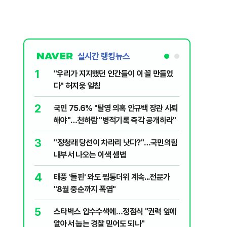
실시간 랭킹뉴스
1
6
"우리가 지지했던 인간들이 이 꼴 만들었
정청래, 
다" 허지웅 일침
대고 대통
2
7
국민 75.6% "탈영 의혹 안규백 장관 사퇴
‘풀옵션 
해야"…천하람 "병적기록 즉각 공개하라"
날 1만대
3
8
​"정청래 당선이 차라리 낫다?"…국민의힘
'화장실서
내부서 나오는 이색 셈법
기하던 男
4
9
태풍 '돌핀' 와도 찜통더위 계속...전문가
[단독] 
"8월 중순까지 폭염"
록…韓선
5
10
스타벅스 압수수색에…정점식 "권력 앞에
떠났던 고
알아서 눕는 경찰 믿어도 되나"
'사상 최대