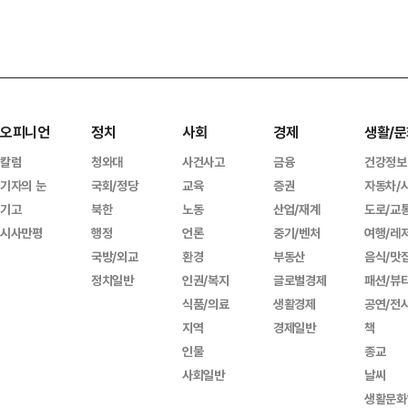
오피니언
정치
사회
경제
생활/문
칼럼
청와대
사건사고
금융
건강정보
기자의 눈
국회/정당
교육
증권
자동차/
기고
북한
노동
산업/재계
도로/교
시사만평
행정
언론
중기/벤처
여행/레
국방/외교
환경
부동산
음식/맛
정치일반
인권/복지
글로벌경제
패션/뷰
식품/의료
생활경제
공연/전
지역
경제일반
책
인물
종교
사회일반
날씨
생활문화