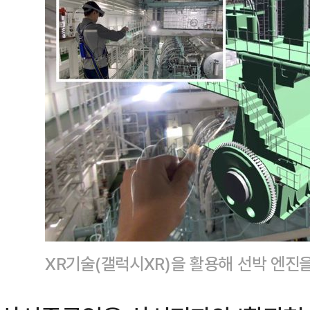
XR기술(갤럭시XR)을 활용해 선박 엔진