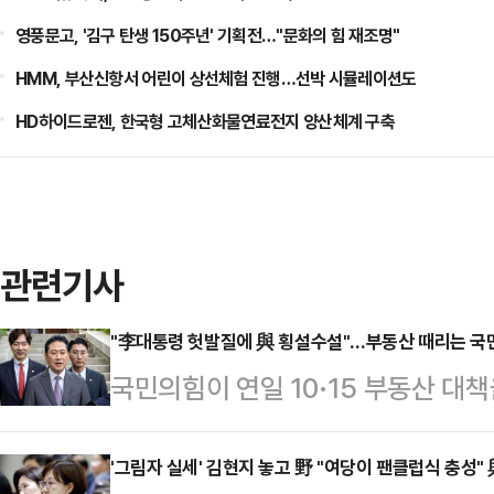
영풍문고, '김구 탄생 150주년' 기획전…"문화의 힘 재조명"
HMM, 부산신항서 어린이 상선체험 진행…선박 시뮬레이션도
HD하이드로젠, 한국형 고체산화물연료전지 양산체계 구축
관련기사
"李대통령 헛발질에 與 횡설수설"…부동산 때리는 국
국민의힘이 연일 10·15 부동산 대
명 정부가 확실한 공급대책 없이 수
의 주거사다리를 무너뜨려 '내 집 마
'그림자 실세' 김현지 놓고 野 "여당이 팬클럽식 충성"