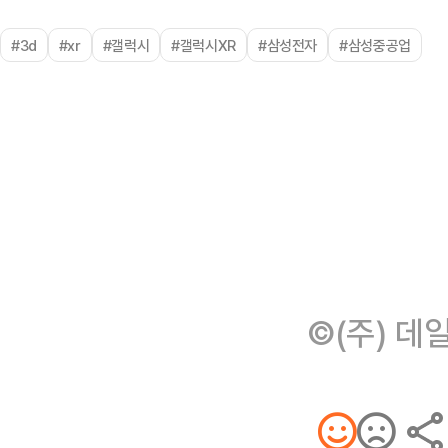
#3d
#xr
#갤럭시
#갤럭시XR
#삼성전자
#삼성중공업
©(주) 데