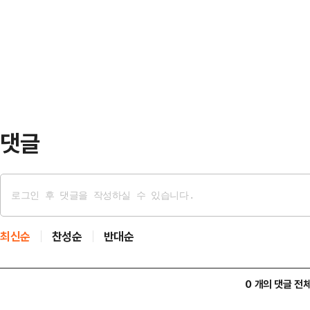
만8500원까지 치솟아 52주 신고
인할 수 있다”며 페이스북에 짧은 동영
(23.37%)·덕산테코피아(5.34%
성남시의회는 본회의에서 성…
엠(2.57%)·HB테크놀러지(2.24
기대감이 2차전지 종목들의 주가를 
라는 22일…
댓글
최신순
찬성순
반대순
0 개의 댓글 전