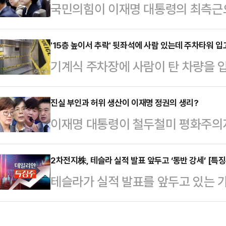
국민의힘이 이재명 대통령의 최측근
순 비판에만 그치지 않고 국민의힘은
장을 향한 공세 수위를 높이고 있다.
울시당 차원에서 두 개의 특별위원
방지법' 발의까지 검토하고 있는 것
'15층 높이서 추락' 뒷좌석에 사람 있는데 주차타워 
압박하고 있다. 이를 통해 정부·여
기계식 주차장에 사람이 탄 차량을 
권 시절 '용산출장소'라는 오명을 자
겠다는 계산이 깔린 것으로 풀이된다
이 경비원과 관리소장 등 관계자들에
박했다.박정훈 국민의힘 의원은 21일 
으로 하는 '부동산 정책…
부산지법 형사 5단독(김현석 판사)
진실 부인과 허위 생산이 이재명 정권의 생리?
실장이 이 대통령의 중요한 순간마다
이재명 대통령이 철두철미 평화주의
경비원 A씨와 50대 관리소장 B씨에게
관련한 여러 비밀을 은폐하기 위한 
없다. 그러기는커녕 (아마도) 아주
대 입주민 C씨에게 벌금 1000만원
다.김현지 실장은 국…
하는 편이다. 그런 선입견을 갖고 있
2차전지株, 테슬라 실적 발표 앞두고 ‘동반 강세’ [특징
2023년 1월16일 오후 부산진구의
테슬라가 실적 발표를 앞두고 있는 
‘이재명‧김현지 성남시 의회 본회의
다.이 오피스텔에 사는 차주 D씨는 
다.21일 한국거래소에 따르면 이날 
다.#이 대통령과 김현지 투쟁 동지
자신의 차량을 오…
일 대비 12.78%(9700원) 오른 
전날 “이 오래된 영상만으로도 그들